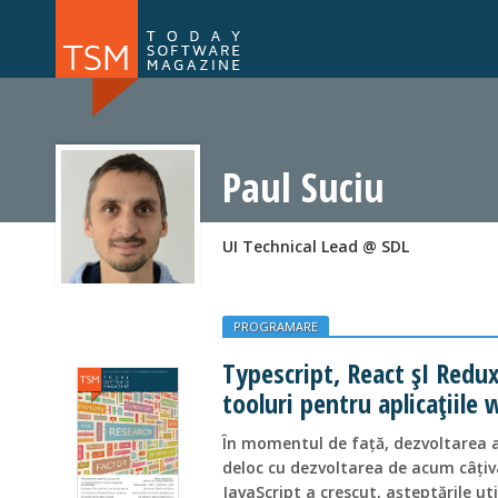
Numărul 169
Numărul 
NOU
Paul Suciu
UI Technical Lead @ SDL
PROGRAMARE
Typescript, React șI Redu
tooluri pentru aplicaţiile
În momentul de faţă, dezvoltarea a
deloc cu dezvoltarea de acum câţiv
JavaScript a crescut, așteptările uti