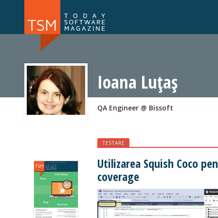
Numărul 169
Numărul 
NOU
Ioana Luțaș
QA Engineer @ Bissoft
TESTARE
Utilizarea Squish Coco pe
coverage