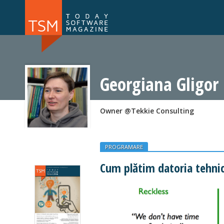
Numărul 169
Numărul 
NOU
Georgiana Gligor
Owner @Tekkie Consulting
PROGRAMARE
Cum plătim datoria tehni