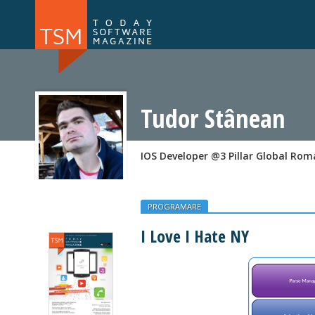
Numărul 169
Numărul 
NOU
Tudor Stânean
IOS Developer @3 Pillar Global Rom
PROGRAMARE
I Love I Hate NY