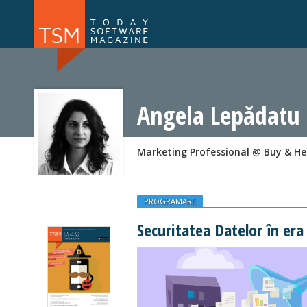
Numărul 169
Numărul 
NOU
Angela Lepădatu
Marketing Professional @ Buy & He
PROGRAMARE
Securitatea Datelor în er