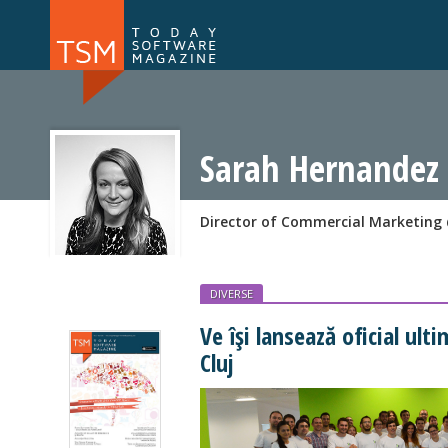
Numărul 169
Numărul 
NOU
Sarah Hernandez
Director of Commercial Marketing 
DIVERSE
Ve își lansează oficial ult
Cluj