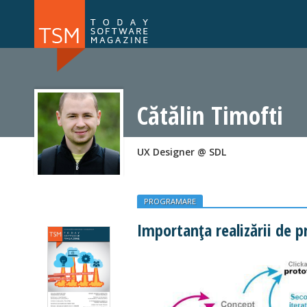
Numărul 169
Numărul 
NOU
Cătălin Timofti
UX Designer @ SDL
PROGRAMARE
Importanța realizării de p