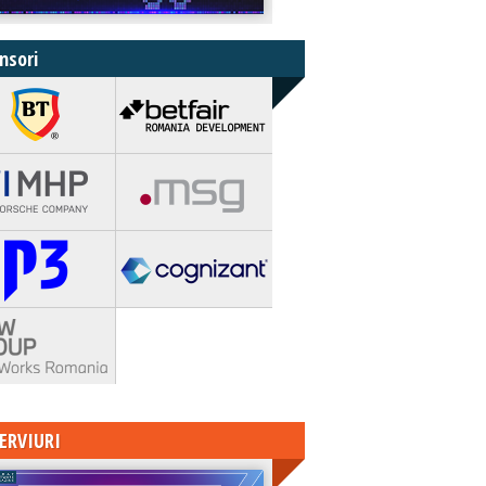
nsori
ERVIURI