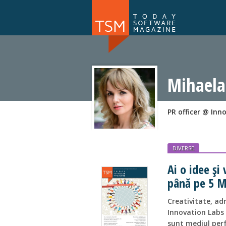
Numărul 169
NOU
Mihaela
PR officer @ Inn
DIVERSE
Ai o idee și
până pe 5 M
Creativitate, ad
Innovation Labs d
sunt mediul perfe