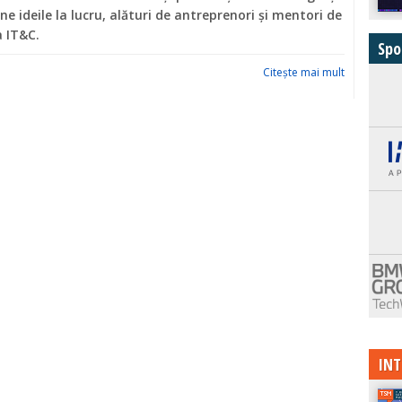
ne ideile la lucru, alături de antreprenori și mentori de
a IT&C.
Spo
Citeşte mai mult
INT