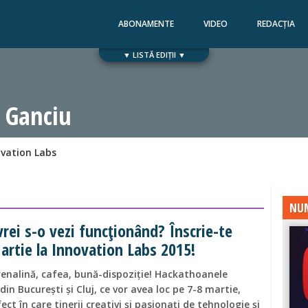
ABONAMENTE
VIDEO
REDACȚIA
▼ LISTĂ EDIȚII ▼
Numărul 168
Numărul 167
 Ganciu
ovation Labs
NUM
 vrei s-o vezi funcționând? Înscrie-te
artie la Innovation Labs 2015!
renalină, cafea, bună-dispoziție! Hackathoanele
in București și Cluj, ce vor avea loc pe 7-8 martie,
ct în care tinerii creativi și pasionați de tehnologie și