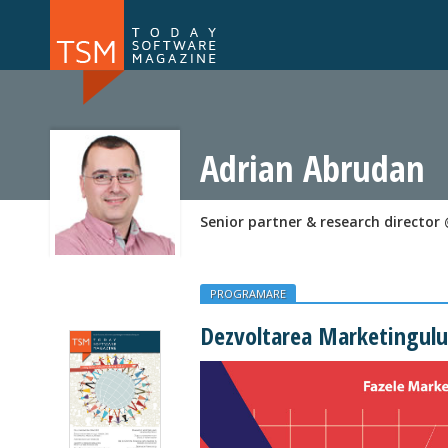
Numărul 169
Numărul 
NOU
Adrian Abrudan
Senior partner & research director
PROGRAMARE
Dezvoltarea Marketingulu