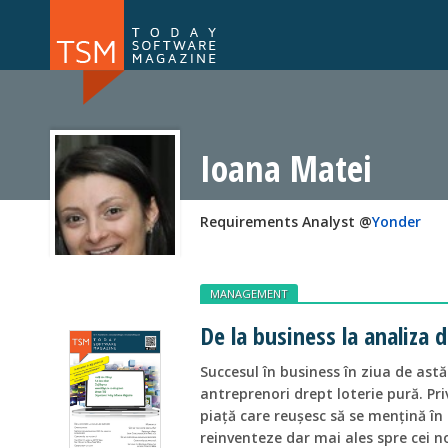
Numărul 169
Numărul 
NOU
Ioana Matei
Requirements Analyst @
Yonder
MANAGEMENT
De la business la analiza 
Succesul în business în ziua de astă
antreprenori drept loterie pură. Pri
piaţă care reuşesc să se menţină în 
reinventeze dar mai ales spre cei n