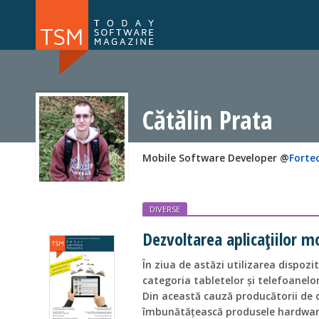
Numărul 169
Numărul 
NOU
Cătălin Prata
Mobile Software Developer @
Forte
DIVERSE
Dezvoltarea aplicațiilor mo
În ziua de astăzi utilizarea dispozi
categoria tabletelor și telefoanelo
Din această cauză producătorii de di
îmbunătățească produsele hardware 