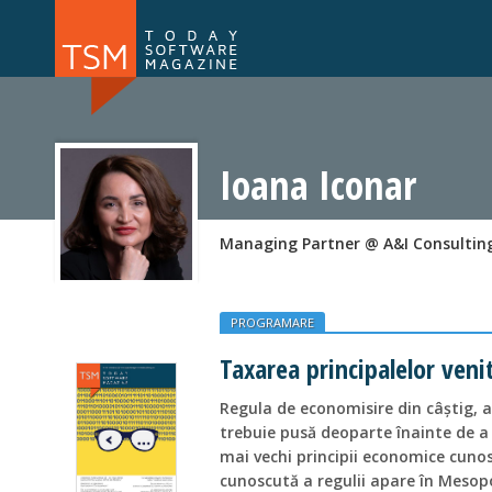
Numărul 169
Numărul 
NOU
Ioana Iconar
Managing Partner @ A&I Consultin
PROGRAMARE
Taxarea principalelor venit
Regula de economisire din câștig, a
trebuie pusă deoparte înainte de a c
mai vechi principii economice cuno
cunoscută a regulii apare în Mesopo