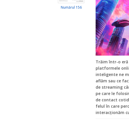
Numărul 156
Trăim într-o eră
platformele onli
inteligente ne 
aflăm sau ce fac
de streaming câ
pe care le folos
de contact cotid
felul în care pe
interacționăm c