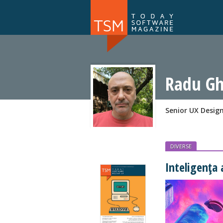
Numărul 169
NOU
Radu Gh
Senior UX Desi
DIVERSE
Inteligența 