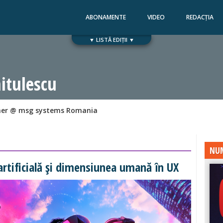
ABONAMENTE
VIDEO
REDACȚIA
▼ LISTĂ EDIȚII ▼
Numărul 168
Numărul 167
itulescu
gner @ msg systems Romania
NUM
artificială și dimensiunea umană în UX