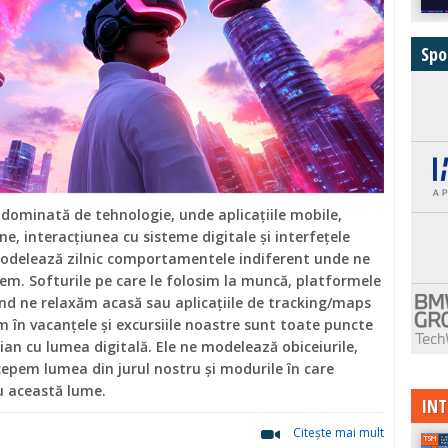
Spo
 dominată de tehnologie, unde aplicațiile mobile,
ne, interacțiunea cu sisteme digitale și interfețele
modelează zilnic comportamentele indiferent unde ne
em. Softurile pe care le folosim la muncă, platformele
nd ne relaxăm acasă sau aplicațiile de tracking/maps
im în vacanțele și excursiile noastre sunt toate puncte
ian cu lumea digitală. Ele ne modelează obiceiurile,
rcepem lumea din jurul nostru și modurile în care
u această lume.
INT
Citeşte mai mult