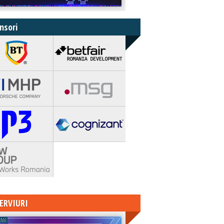
nsori
ERVIURI