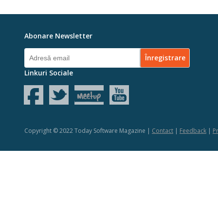
Abonare Newsletter
Linkuri Sociale
Copyright © 2022 Today Software Magazine |
Contact
|
Feedback
|
Pr