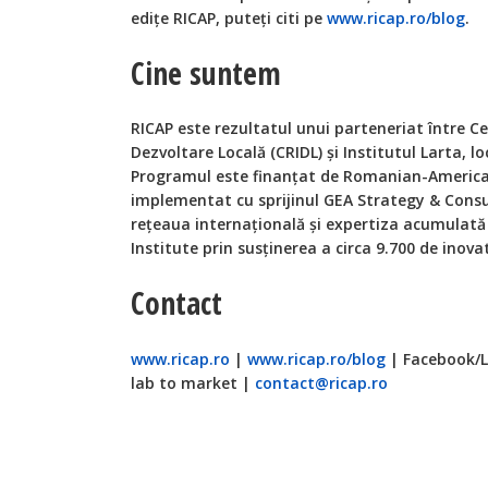
edițe RICAP, puteți citi pe
www.ricap.ro/blog
.
Cine suntem
RICAP este rezultatul unui parteneriat între 
Dezvoltare Locală (CRIDL)
ș
i Institutul Larta, l
Programul este finan
ț
at de Romanian-America
implementat cu sprijinul GEA Strategy & Consu
re
ț
eaua interna
ț
ională
ș
i expertiza acumulată
Institute prin sus
ț
inerea a circa 9.700 de inova
Contact
www.ricap.ro
|
www.ricap.ro/blog
| Facebook/L
lab to market |
contact@ricap.ro