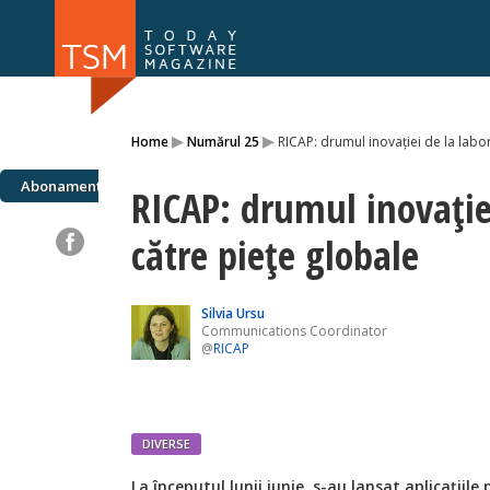
Numărul 169
Numărul 
▸
▸
Home
Numărul 25
RICAP: drumul inovației de la labo
NOU
Abonamente
RICAP: drumul inovație
către piețe globale
Silvia Ursu
Communications Coordinator
@
RICAP
DIVERSE
L
a începutul lunii iunie, s-au lansat aplicațiil