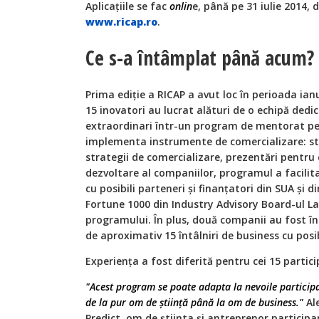
Aplicațiile se fac
onlin
e, până pe 31 iulie 2014, 
www.ricap.ro
.
Ce s-a întâmplat până acum?
Prima ediție a RICAP a avut loc în perioada ian
15 inovatori
au lucrat alături de o echipă dedi
extraordinari într-un program de mentorat per
implementa
instrumente de comercializare
: s
strat
egii de comercializare, prezentări pentru 
dezvoltare al companiilor, programul a facilit
cu posibili parteneri și finanțatori din SUA și 
Fortune 1000 din Industry Advisory Board-ul La
programului. În plus, două companii au fost în
de aproximativ 15 întâlniri de business cu posib
Experiența a fost diferită pentru cei 15 partici
"Acest program se poate adapta la nevoile participan
de la pur om de știință până la om de business."
Al
Predict, om de știinta și antreprenor participa