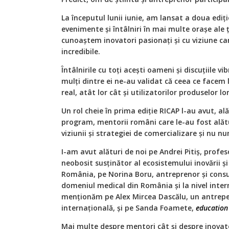
La începutul lunii iunie, am lansat a doua ediț
evenimente și întâlniri în mai multe orașe ale 
cunoaștem inovatori pasionați și cu viziune c
incredibile.
Întâlnirile cu toți acești oameni și discuțiile v
mulți dintre ei ne-au validat că ceea ce facem 
real, atât lor cât și utilizatorilor produselor lor
Un rol cheie în prima ediție RICAP l-au avut, ală
program, mentorii români care le-au fost alături
viziunii și strategiei de comercializare și nu n
I-am avut alături de noi pe Andrei Pitiș, profe
neobosit susținător al ecosistemului inovării și
România, pe Norina Boru, antreprenor și consu
domeniul medical din România și la nivel inter
menționăm pe Alex Mircea Dascălu, un antrepe
internațional
ă, și
pe Sanda Foamete,
education
Mai multe despre mentori cât și despre inovato