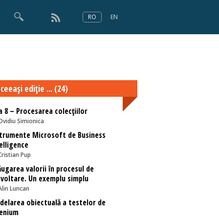
RO
EN
×
Numărul 166
ceeaşi ediţie ... (24)
a 8 – Procesarea colecțiilor
Ovidiu Simionica
trumente Microsoft de Business
elligence
Cristian Pup
ugarea valorii în procesul de
voltare. Un exemplu simplu
Alin Luncan
elarea obiectuală a testelor de
lenium