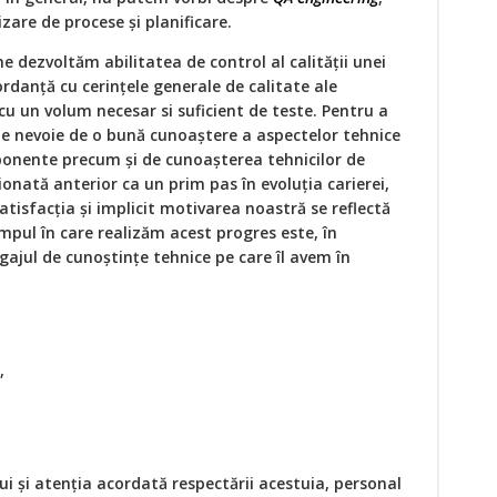
are de procese și planificare.
 ne dezvoltăm abilitatea de control al calității unei
ordanță cu cerințele generale de calitate ale
cu un volum necesar si suficient de teste. Pentru a
e nevoie de o bună cunoaștere a aspectelor tehnice
ponente precum și de cunoașterea tehnicilor de
onată anterior ca un prim pas în evoluția carierei,
atisfacția și implicit motivarea noastră se reflectă
impul în care realizăm acest progres este, în
agajul de cunoștințe tehnice pe care îl avem în
,
.
i și atenția acordată respectării acestuia, personal