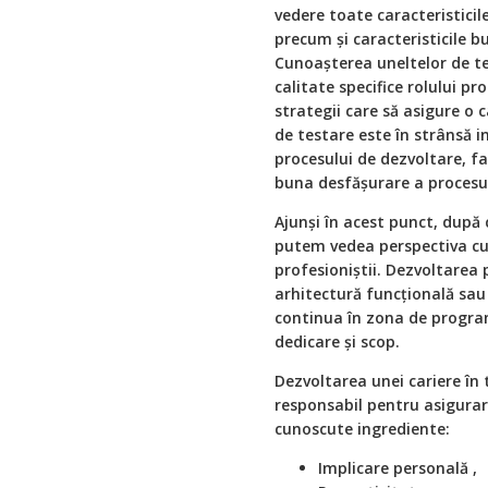
vedere toate caracteristicil
precum și caracteristicile bu
Cunoașterea uneltelor de te
calitate specifice rolului p
strategii care să asigure o 
de testare este în strânsă
procesului de dezvoltare, fa
buna desfășurare a procesul
Ajunși în acest punct, după
putem vedea perspectiva cu 
profesioniștii. Dezvoltare
arhitectură funcțională sau
continua în zona de program
dedicare și scop.
Dezvoltarea unei cariere în 
responsabil pentru asigurare
cunoscute ingrediente:
Implicare personală ,