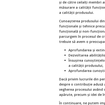
și de către ceilalți membri 
măsurare a calității funcțio
a calității produsului.
Cunoașterea produsului din p
funcționale și tehnice precum
funcțională și non-funcționa
parcurgem în procesul de cr
trebuie să avem o preocupar
Aprofundarea și extin
Dezvoltarea abilitățil
Însușirea cunoștințelo
a calității produsului,
Aprofundarea cunoștin
Dacă privim lucrurile din pe
despre o contribuție adusă a
vegherea procesului având o
apărute, precum și idei de 
În continuare, ne putem imp