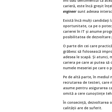
îmi dau sentimentul că acea
carieră, este încă greșit în
engineer
sunt adesea intersc
Există încă mulți candidați 
oportunitate, ca pe o potecă
carierei în IT și anume prog
posibilitatea de dezvoltare
O parte din cei care practic
grăbesc să folosească imp
adesea le scapă. Și atunci, m
cariera pe care ai putea să 
numele meseriei pe care o p
Pe de altă parte, în mediul 
recrutarea de testeri, care 
asume pentru asigurarea cal
omită a cere cunoștințe tehn
În consecință, dezvoltarea o
calității are de suferit.