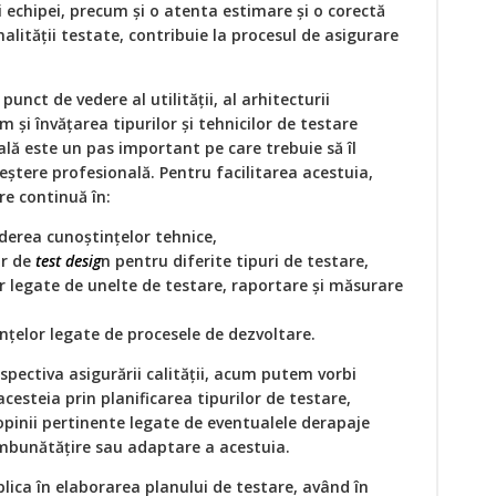
ai echipei, precum și o atenta estimare și o corectă
nalității testate, contribuie la procesul de asigurare
unct de vedere al utilității, al arhitecturii
 și învățarea tipurilor și tehnicilor de testare
lă este un pas important pe care trebuie să îl
eștere profesională. Pentru facilitarea acestuia,
e continuă în:
derea cunoștințelor tehnice,
or de
test desig
n pentru diferite tipuri de testare,
r legate de unelte de testare, raportare și măsurare
țelor legate de procesele de dezvoltare.
rspectiva asigurării calității, acum putem vorbi
cesteia prin planificarea tipurilor de testare,
pinii pertinente legate de eventualele derapaje
îmbunătățire sau adaptare a acestuia.
lica în elaborarea planului de testare, având în