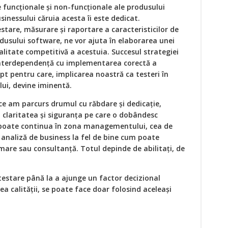
e funcționale și non-funcționale ale produsului
sinessului căruia acesta îi este dedicat.
stare, măsurare și raportare a caracteristicilor de
rodusului software, ne vor ajuta în elaborarea unei
calitate competitivă a acestuia. Succesul strategiei
 interdependență cu implementarea corectă a
pt pentru care, implicarea noastră ca testeri în
ui, devine iminentă.
 ce am parcurs drumul cu răbdare și dedicație,
claritatea și siguranța pe care o dobândesc
a poate continua în zona managementului, cea de
 analiză de business la fel de bine cum poate
are sau consultanță. Totul depinde de abilitați, de
testare până la a ajunge un factor decizional
a calității, se poate face doar folosind aceleași