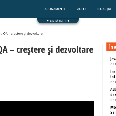
ABONAMENTE
VIDEO
REDACȚIA
▼ LISTĂ EDIȚII ▼
Numărul 168
Numărul 167
ti QA – creștere și dezvoltare
QA – creștere și dezvoltare
În a
Jav
de
Ins
Int
de
Adă
dez
de
Mod
Se