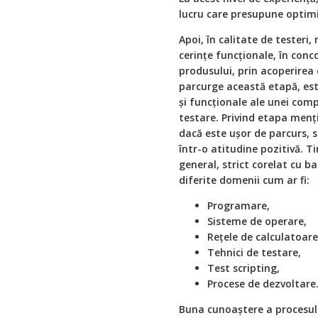
lucru care presupune optimiz
Apoi, în calitate de testeri,
cerințe funcționale, în conc
produsului, prin acoperirea 
parcurge această etapă, est
și funcționale ale unei com
testare. Privind etapa menți
dacă este ușor de parcurs, s
într-o atitudine pozitivă. T
general, strict corelat cu b
diferite domenii cum ar fi:
Programare,
Sisteme de operare,
Rețele de calculatoare
Tehnici de testare,
Test scripting,
Procese de dezvoltare
Buna cunoaștere a procesulu