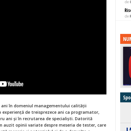
de
Ris
de
NUM
Spo
 ani în domeniul managementului calității
 experiență de treisprezece ani ca programator,
tru ani și în recrutarea de specialiști. Datorită
m auzit opinii variate despre meseria de tester, care