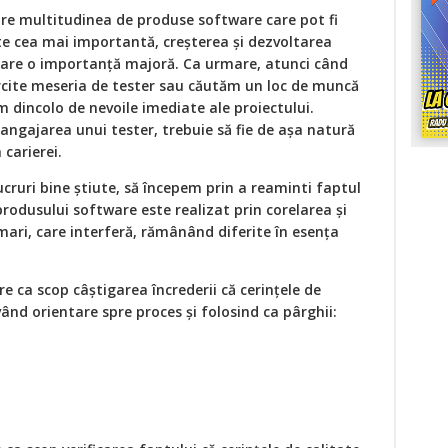
tre multitudinea de produse software care pot fi
ste cea mai importantă, creșterea și dezvoltarea
 are o importanță majoră. Ca urmare, atunci când
cite meseria de tester sau căutăm un loc de muncă
m dincolo de nevoile imediate ale proiectului.
 angajarea unui tester, trebuie să fie de așa natură
 carierei.
lucruri bine știute, să începem prin a reaminti faptul
rodusului software este realizat prin corelarea și
ari, care interferă, rămânând diferite în esența
e ca scop câștigarea încrederii că cerințele de
având orientare spre proces și folosind ca pârghii: