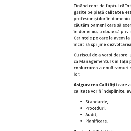
Ținând cont de faptul că în
găsite pe piață calitatea e
profesioniștilor în domeniu
căutăm oameni care să exer
în domeniu, trebuie să privi
Cerințele pe care le avem la
încât să sprijine dezvoltarea
Cu riscul de a vorbi despre 
că Managementul Calității p
conlucrarea a două ramuri m
lor:
Asigurarea Calității
care ar
calitate vor fi îndeplinite, 
Standarde,
Proceduri,
Audit,
Planificare.