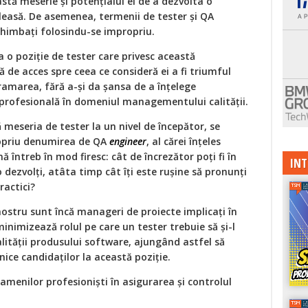
stă meserie și potențialul ei de a dezvolta o
țeleasă. De asemenea, termenii de tester și QA
himbați folosindu-se impropriu.
la o poziție de tester care privesc această
 de acces spre ceea ce consideră ei a fi triumful
ramarea, fără a-și da șansa de a înțelege
 profesională în domeniul managementului calității.
ă meseria de tester la un nivel de începător, se
ropriu denumirea de QA
engineer
, al cărei înțeles
ă întreb în mod firesc: cât de încrezător poți fi în
INT
o dezvolți, atâta timp cât îți este rușine să pronunți
ractici?
nostru sunt încă manageri de proiecte implicați în
minimizează rolul pe care un tester trebuie să și-l
ității produsului software, ajungând astfel să
ice candidaților la această poziție.
amenilor profesioniști în asigurarea și controlul