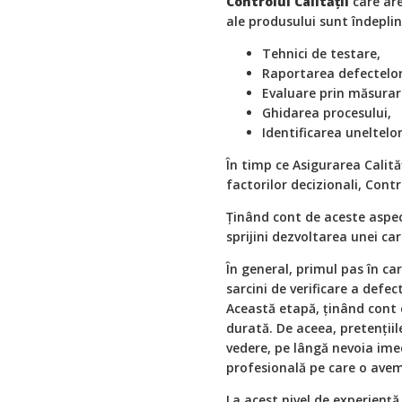
Controlul Calității
care are
ale produsului sunt îndeplin
Tehnici de testare,
Raportarea defectelor
Evaluare prin măsurare
Ghidarea procesului,
Identificarea uneltelor
În timp ce Asigurarea Calită
factorilor decizionali, Contr
Ținând cont de aceste aspe
sprijini dezvoltarea unei ca
În general, primul pas în ca
sarcini de verificare a defe
Această etapă, ținând cont d
durată. De aceea, pretențiil
vedere, pe lângă nevoia im
profesională pe care o avem
La acest nivel de experienț