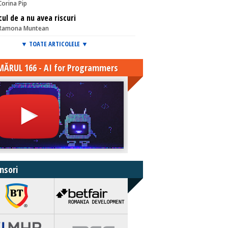
Corina Pip
cul de a nu avea riscuri
Ramona Muntean
▼ TOATE ARTICOLELE ▼
ĂRUL 166 - AI for Programmers
nsori