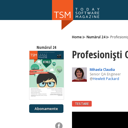
Numărul 169
▸
▸
Home
Numărul 24
Profesioniș
NOU
Numărul 24
Profesioniști 
Mihaela Claudia
Senior QA Engineer
@
Hewlett Packard
TESTARE
Abonamente