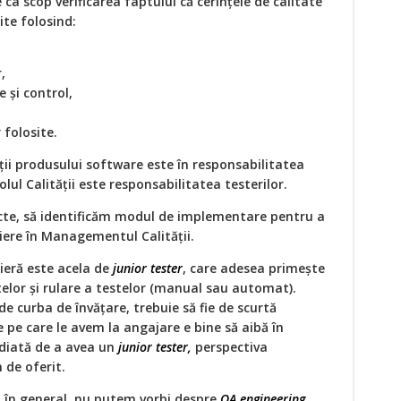
 ca scop verificarea faptului că cerințele de calitate
ite folosind:
,
 și control,
 folosite.
ții produsului software este în responsabilitatea
olul Calită
ții este responsabilitatea testerilor.
cte, să identificăm modul de implementare pentru a
riere în Managementul Calității.
rieră este acela de
junior tester
, care adesea primește
ctelor și rulare a testelor (manual sau automat).
e curba de învățare, trebuie să fie de scurtă
e pe care le avem la angajare e bine să aibă în
ediată de a avea un
junior tester,
perspectiva
 de oferit.
ă, în general, nu putem vorbi despre
QA
engineering
,