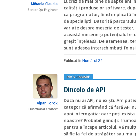
Lucrez de mai bine de șapte ani
Mihaela Claudia
calității produselor software, dup
Senior QA Engineer
ca programator, fiind implicată în
de specialiști. Datorită parcursulu
variate despre meseria de tester,
această meserie și potențialul ei d
greșit înțeleasă. De asemenea, te
sunt adesea interschimbați folos
Publicat în
Numărul 24
PROGRAMARE
Dincolo de API
Dacă nu ai API, nu exişti. Am put
Alpar Torok
categorică afirmând că fără API nu
Functional arhitect
apoi interogația: oare poţi exista 
noastre? Probabil gândiţi: frumoa
pentru a începe articolul. Vă mulţu
să fie la fel de atrăgător sau mai 