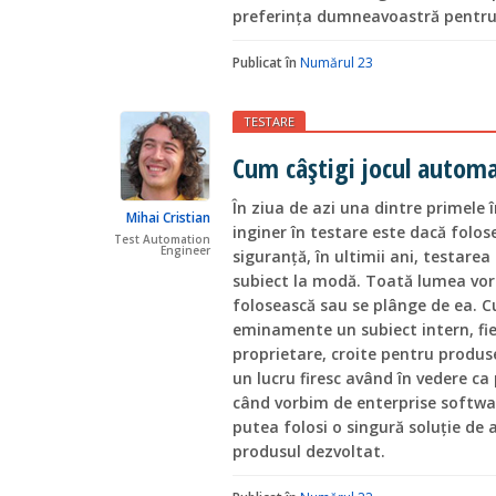
preferinţa dumneavoastră pentru
Publicat în
Numărul 23
TESTARE
Cum câştigi jocul automa
În ziua de azi una dintre primele î
Mihai Cristian
inginer în testare este dacă folo
Test Automation
Engineer
siguranţă, în ultimii ani, testar
subiect la modă. Toată lumea vorb
folosească sau se plânge de ea. 
eminamente un subiect intern, fi
proprietare, croite pentru produse
un lucru firesc având în vedere ca 
când vorbim de enterprise softwar
putea folosi o singură soluţie de
produsul dezvoltat.