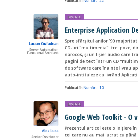
Publicat în
Numărul 22
DIVERSE
Enterprise Application 
Spre sfârșitul anilor ’90 majorita
Lucian Ciufudean
CD-uri “multimedia”: trei poze, di
Server Automation
Functional Architect
norocos, și un fișier audio care t
pagini de text într-un CD “multim
de software care înainte livrau apl
auto-intituleze ca livrând Aplicați
Publicat în
Numărul 10
DIVERSE
Google Web Toolkit - O 
Prezentul articol este o inițiere
Alex Luca
cei care nu au mai lucrat cu până 
Senior Developer