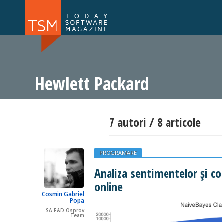
Numărul 169
Numărul 
NOU
Hewlett Packard
7 autori / 8 articole
PROGRAMARE
Analiza sentimentelor şi co
online
Cosmin Gabriel
Popa
SA R&D Osprov
Team