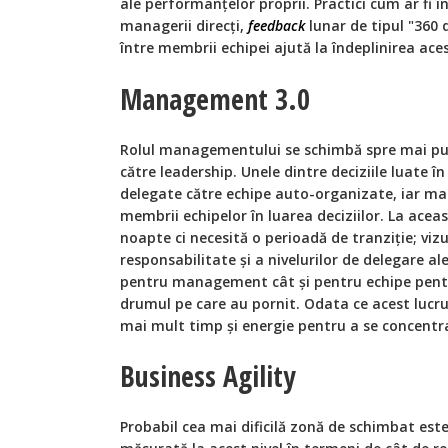
ale performanțelor proprii. Practici cum ar fi î
managerii direcți,
feedback
lunar de tipul "360
între membrii echipei ajută la îndeplinirea aces
Management 3.0
Rolul managementului se schimbă spre mai puți
către leadership. Unele dintre deciziile luate
delegate către echipe auto-organizate, iar m
membrii echipelor în luarea deciziilor. La acea
noapte ci necesită o perioadă de tranziție; vizu
responsabilitate și a nivelurilor de delegare al
pentru management cât și pentru echipe pentru
drumul pe care au pornit. Odata ce acest lucr
mai mult timp și energie pentru a se concentra
Business Agility
Probabil cea mai dificilă zonă de schimbat este