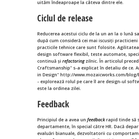
uităm îndeaproape la câteva dintre ele.
Ciclul de release
Reducerea acestui ciclu de la un an la o lună s
după cum consideră cei mai iscusiți practicieni
practicile tehnice care sunt folosite. Agilitatea
design software flexibil, teste automate, specif
continuă și
refactoring
zilnic. În articolul prec
Craftsmanship" s-a explicat în detaliu de ce. A
in Design" http://www.mozaicworks.com/blog/b
- explorează rolul pe care îl are design-ul so
este la ordinea zilei.
Feedback
Principiul de a avea un
feedback
rapid tinde să 
departamente, în special către HR. Dacă depa
evaluări bianuale, dezvoltatorii cu comporta