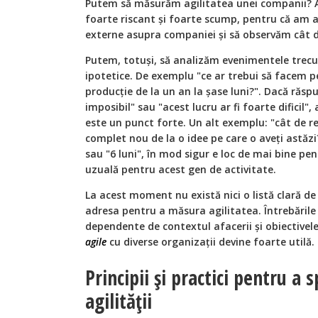
Putem să măsurăm agilitatea unei companii? A
foarte riscant și foarte scump, pentru că am a
externe asupra companiei și să observăm cât 
Putem, totuși, să analizăm evenimentele trecut
ipotetice. De exemplu "ce ar trebui să facem pe
producție de la un an la șase luni?". Dacă răspu
imposibil" sau "acest lucru ar fi foarte dificil"
este un punct forte. Un alt exemplu: "cât de r
complet nou de la o idee pe care o aveți astăzi
sau "6 luni", în mod sigur e loc de mai bine pen
uzuală pentru acest gen de activitate.
La acest moment nu există nici o listă clară de
adresa pentru a măsura agilitatea. Întrebările
dependente de contextul afacerii și obiectivele
agile
cu diverse organizații devine foarte utilă.
Principii și practici pentru a s
agilității