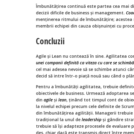
Îmbunătățirea continuă este partea cea mai di
decizii dificile de business și management.
Coa
menținerea ritmului de îmbunătățire; acestea 
membrii echipei din cauza obișnuinței cu proce
Concluzii
Agile și Lean nu contează în sine. Agilitatea c
unei companii definită ca viteza cu care se schimb
cel mai adesea nevoie să se schimbe atunci câ
decid să intre într-o piață nouă sau când o plă
Pentru a îmbunătăți agilitatea, trebuie definit
obiectivele de business. Urmează adoptarea setul
din
agile
și
lean
, ținând tot timpul cont de obiec
la nivelul echipei precum cele definite de Scr
din îmbunătățirea agilității. Managerii trebuie s
tradițional la unul de
leadership
și gândire str
trebuie să își adapteze procesele de evaluare
des, chiar dacă este transmis direct între mem