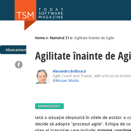
Numărul 169
Numărul 
▸
▸
Home
Numărul 21
Agilitate înainte de Agile
NOU
Abonamente
Agilitate înainte de Agi
Alexandru Bolboacă
Agile Coach and Trainer, with a focus on technic
@
Mozaic Works
MANAGEMENT
I
ată o situație obișnuită în zilele de astăzi: o 
decide să adopte "procesul agile". Echipa de 
plan al tranziției care include:
training
,
coaching