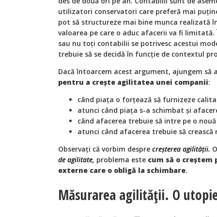
des de două ori pe an. Contabilii sunt de asem
utilizatori conservatori care preferă mai puți
pot să structureze mai bine munca realizată 
valoarea pe care o aduc afacerii va fi limitată.
sau nu toți contabilii se potrivesc acestui mode
trebuie să se decidă în funcție de contextul pro
Dacă întoarcem acest argument, ajungem să 
pentru a crește agilitatea unei companii
:
când piața o forțează să furnizeze calit
atunci când piața s-a schimbat și afacer
când afacerea trebuie să intre pe o nouă 
atunci când afacerea trebuie să crească 
Observați că vorbim despre
creșterea agilității.
O
de agilitate,
problema este
cum să o creștem 
externe care o obligă la schimbare
.
Măsurarea agilității. O utopi