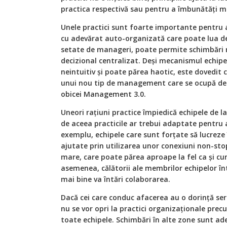
practica respectivă sau pentru a îmbunătăți m
Unele practici sunt foarte importante pentru a
cu adevărat auto-organizată care poate lua deci
setate de manageri, poate permite schimbări
decizional centralizat. Deși mecanismul echip
neintuitiv și poate părea haotic, este dovedit c
unui nou tip de management care se ocupă de
obicei Management 3.0.
Uneori rațiuni practice împiedică echipele de l
de aceea practicile ar trebui adaptate pentru a
exemplu, echipele care sunt forțate să lucreze 
ajutate prin utilizarea unor conexiuni non-sto
mare, care poate părea aproape la fel ca și cum
asemenea, călătorii ale membrilor echipelor în
mai bine va întări colaborarea.
Dacă cei care conduc afacerea au o dorință seri
nu se vor opri la practici organizaționale pr
toate echipele. Schimbări în alte zone sunt ad