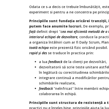
Odata ce s-a decis ce trebuie îmbunătățit, est
experiment si pentru a ne concentra pe principii
Principiile sunt fundația oricărei tranziții,
putem face anumite lucruri.
De exemplu, pri
față
definit drept "
cea mai eficientă metodă de a t
interiorul echipei de dezvoltare,
conduce la pract
a organiza întâlniri cum ar fi Daily Scrum, Pl
toată echipa
este prezentă fizic oricând posibil.
rapid și des
se traduce în practica prin:
a lua
feedback
de la clienți pe dezvoltări,
dezvoltatorii să scrie teste unitare astf
în legătură cu corectitudinea schimbărilo
integrare continuă a modificărilor pentr
schimbările realizate,
feedback
"neînfricat" între membrii echip
colaborarea în echipă.
Principiile sunt structura de rezistență a t
practici nu e înțeles bine, principiile ajuta la l