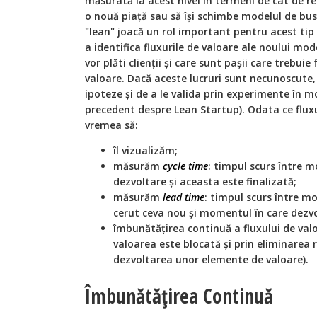
măsurată la acest nivel în termeni de cât de 
o nouă piață sau să își schimbe modelul de busine
"lean" joacă un rol important pentru acest tip
a identifica fluxurile de valoare ale noului mod
vor plăti clienții și care sunt pașii care trebui
valoare. Dacă aceste lucruri sunt necunoscute, 
ipoteze și de a le valida prin experimente în m
precedent despre Lean Startup). Odata ce fluxu
vremea să:
îl vizualizăm;
măsurăm
cycle time
: timpul scurs între 
dezvoltare și aceasta este finalizată;
măsurăm
lead time
: timpul scurs între m
cerut ceva nou și momentul în care dezvo
îmbunătățirea continuă a fluxului de val
valoarea este blocată și prin eliminarea ri
dezvoltarea unor elemente de valoare).
Îmbunătățirea Continuă