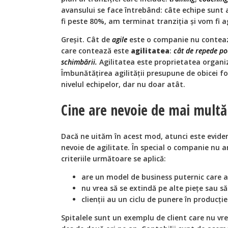
avansului se face întrebând: câte echipe sunt 
fi peste 80%, am terminat tranziția și vom fi a
Greșit. Cât de
agile
este o companie nu contează
care contează este
agilitatea
:
cât de repede po
schimbării.
Agilitatea este proprietatea organiz
Îmbunătățirea agilității presupune de obicei fol
nivelul echipelor, dar nu doar atât.
Cine are nevoie de mai multă 
Dacă ne uităm în acest mod, atunci este evide
nevoie de agilitate
. În special o companie nu a
criteriile următoare se aplică:
are un model de business puternic care a
nu vrea să se extindă pe alte piețe sau s
clienții au un ciclu de punere în producție
Spitalele sunt un exemplu de client care nu vr