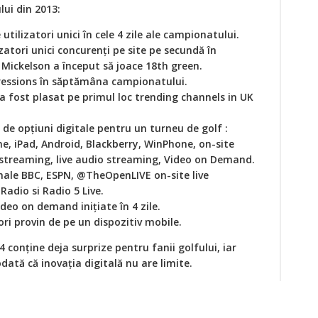
lui din 2013:
tilizatori unici în cele 4 zile ale campionatului.
zatori unici concurenţi pe site pe secundă în
 Mickelson a început să joace 18th green.
ressions în săptămâna campionatului.
 fost plasat pe primul loc trending channels in UK
de opţiuni digitale pentru un turneu de golf :
e, iPad, Android, Blackberry, WinPhone, on-site
o streaming, live audio streaming, Video on Demand.
anale BBC, ESPN, @TheOpenLIVE on-site live
dio si Radio 5 Live.
ideo on demand iniţiate în 4 zile.
ori provin de pe un dispozitiv mobile.
conţine deja surprize pentru fanii golfului, iar
ată că inovaţia digitală nu are limite.