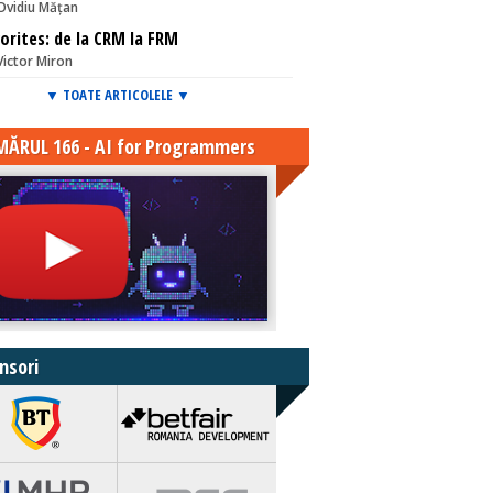
Ovidiu Mățan
orites: de la CRM la FRM
Victor Miron
▼ TOATE ARTICOLELE ▼
ĂRUL 166 - AI for Programmers
nsori