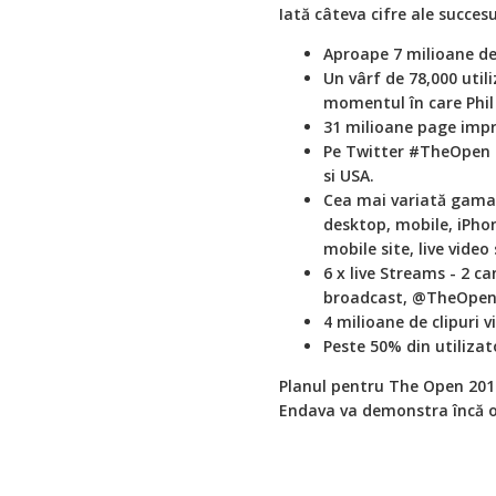
Iată câteva cifre ale succesu
Aproape 7 milioane de u
Un vârf de 78,000 utili
momentul în care Phil
31 milioane page imp
Pe Twitter #TheOpen a
si USA.
Cea mai variată gama 
desktop, mobile, iPhon
mobile site, live vide
6 x live Streams - 2 c
broadcast, @TheOpenRa
4 milioane de clipuri v
Peste 50% din utilizat
Planul pentru The Open 2014 
Endava va demonstra încă od