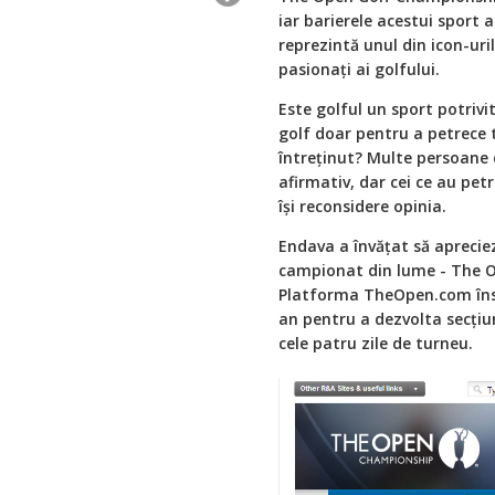
iar barierele acestui sport
reprezintă unul din icon-uril
pasionaţi ai golfului.
Este golful un sport potriv
golf doar pentru a petrece
întreţinut? Multe persoane 
afirmativ, dar cei ce au pet
își reconsidere opinia.
Endava a învăţat să aprecie
campionat din lume - The O
Platforma TheOpen.com înse
an pentru a dezvolta secţiuni
cele patru zile de turneu.