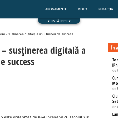
ABONAMENTE
VIDEO
REDACȚIA
▼ LISTĂ EDIȚII ▼
Numărul 168
Numărul 167
m – susţinerea digitală a unui turneu de success
 susţinerea digitală a
În a
e success
Tod
iPh
de
Cu
Mob
de
Clu
Se
de
Lan
 este organizat de R&A începând cu secolul XIX,