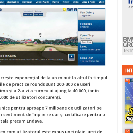
INT
 creşte exponenţial de la un minut la altul în timpul
zile de practice rounds sunt 200-300 de useri
ma şi a 2-a zi a turneului ajung la 40.000, iar în
.000 de utilizatori concurenţi.
unice pentru aproape 7 milioane de utilizatori pe
 sentiment de împlinire dar şi certificare pentru o
itală precum Endava.
n.com utilizatorul este expus unei plaje largi de