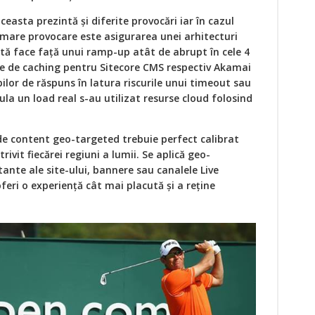
easta prezintă şi diferite provocări iar în cazul
mare provocare este asigurarea unei arhitecturi
ată face faţă unui ramp-up atât de abrupt în cele 4
ele de caching pentru Sitecore CMS respectiv Akamai
ilor de răspuns în latura riscurile unui timeout sau
ula un load real s-au utilizat resurse cloud folosind
de content geo-targeted trebuie perfect calibrat
rivit fiecărei regiuni a lumii. Se aplică geo-
ante ale site-ului, bannere sau canalele Live
eri o experienţă cât mai placută şi a reţine