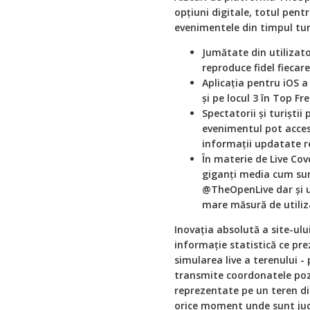
opţiuni digitale, totul pentr
evenimentele din timpul tur
Jumătate din utilizato
reproduce fidel fiecar
Aplicaţia pentru iOS a
şi pe locul 3 în Top F
Spectatorii şi turiştii
evenimentul pot acces
informaţii updatate r
În materie de Live Co
giganţi media cum sunt
@TheOpenLive dar şi 
mare măsură de utiliz
Inovaţia absolută a site-ul
informaţie statistică ce prez
simularea live a terenului -
transmite coordonatele pozi
reprezentate pe un teren dig
orice moment unde sunt jucă