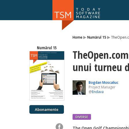
Numărul 169
▸
▸
Home
Numărul 15
TheOpen.co
NOU
Numărul 15
TheOpen.com –
unui turneu d
Bogdan Moscaliuc
Project Manager
@
Endava
Abonamente
DIVERSE
T
he Open Golf Championship