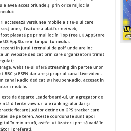
u a avea acces oriunde şi prin orice mijloc la
neului:
ri accesează versiunea mobile a site-ului care
e secţiune şi feature a platformei web;
 fost plasată pe primul loc în Top Free UK AppStore
ree US AppStore în timpul turneului.
 prezenţi în jurul terenului de golf unde are loc
a un website dedicat prin care organizatorii trimit
egulat;
verage, website-ul oferă streaming din partea unor
 BBC şi ESPN dar are şi propriul canal Live video -
un canal Radio dedicat @TheOpenRadio, accesat în
atorii mobile.
ui este de departe Leaderboard-ul, un agregator de
intă diferite view-uri ale ranking-ului dar şi
 practic fiecare jucător deţine un GPS tracker care
ţiei de pe teren. Aceste coordonate sunt apoi
ital în miniatură, astfel utilizatorii pot să vadă în
torii preferaţi.