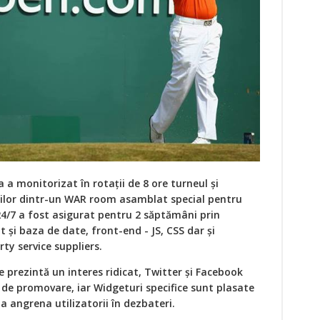
 a monitorizat în rotaţii de 8 ore turneul şi
rilor dintr-un WAR room asamblat special pentru
4/7 a fost asigurat pentru 2 săptămâni prin
 şi baza de date, front-end - JS, CSS dar şi
rty service suppliers.
e prezintă un interes ridicat, Twitter şi Facebook
 de promovare, iar Widgeturi specifice sunt plasate
 angrena utilizatorii în dezbateri.