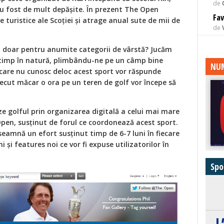
de
 au fost de mult depăşite. În prezent The Open
Fav
e turistice ale Scoţiei şi atrage anual sute de mii de
de
it doar pentru anumite categorii de vârstă? Jucăm
 timp în natură, plimbându-ne pe un câmp bine
NUM
care nu cunosc deloc acest sport vor răspunde
recut măcar o ora pe un teren de golf vor începe să
ze golful prin organizarea digitală a celui mai mare
pen, susţinut de forul ce coordonează acest sport.
amnă un efort susţinut timp de 6-7 luni în fiecare
 şi features noi ce vor fi expuse utilizatorilor în
Spo