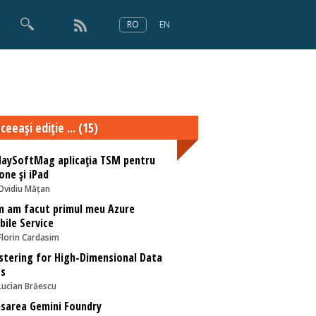
RO
EN
×
Numărul 166
ceeaşi ediţie ... (15)
aySoftMag aplicația TSM pentru
one și iPad
Ovidiu Mățan
m am facut primul meu Azure
ile Service
Florin Cardasim
stering for High-Dimensional Data
ts
Lucian Brăescu
sarea Gemini Foundry