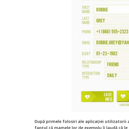
După primele folosiri ale aplicației utilizatorii
faptul că mamele lor de exemplu îi laudă că le 