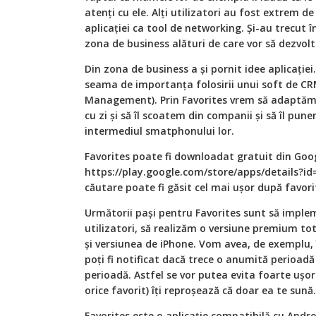
atenți cu ele. Alți utilizatori au fost extrem d
aplicației ca tool de networking. Și-au trecut î
zona de business alături de care vor să dezvolt
Din zona de business a și pornit idee aplicație
seama de importanța folosirii unui soft de C
Management). Prin Favorites vrem să adaptăm s
cu zi și să îl scoatem din companii și să îl pu
intermediul smatphonului lor.
Favorites poate fi downloadat gratuit din Googl
https://play.google.com/store/apps/details?id
căutare poate fi găsit cel mai ușor după favori
Următorii pași pentru Favorites sunt să impl
utilizatori, să realizăm o versiune premium to
și versiunea de iPhone. Vom avea, de exemplu, 
poți fi notificat dacă trece o anumită perioadă
perioadă. Astfel se vor putea evita foarte ușor
orice favorit) îți reproșează că doar ea te sună.
Favorites este o aplicație compatibilă cu Andro