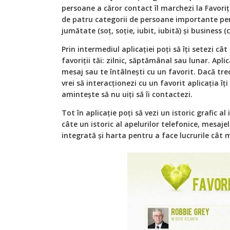
persoane a căror contact îl marchezi la Favoriț
de patru categorii de persoane importante pen
jumătate (soț, soție, iubit, iubită) și business (c
Prin intermediul aplicației poți să îți setezi cât
favoriții tăi: zilnic, săptămânal sau lunar. Apli
mesaj sau te întâlnești cu un favorit. Dacă tre
vrei să interacționezi cu un favorit aplicația îți
amintește să nu uiți să îi contactezi.
Tot în aplicație poți să vezi un istoric grafic al 
câte un istoric al apelurilor telefonice, mesajelo
integrată și harta pentru a face lucrurile cât 