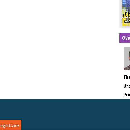
Ovi
The
Unc
Pro