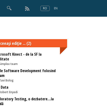
RO
EN
×
Numărul 166
ceeaşi ediţie ... (2)
rosoft Kinect - de la SF la
litate
Simplex team
le Software Development folosind
rum
Tavi Bolog
 Data
Robert Enyedi
loratory Testing, o dezbatere…la
dă