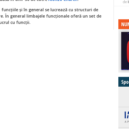
de
funcțiile și în general se lucrează cu structuri de
re. În general limbajele funcționale oferă un set de
crul cu funcții.
NUM
Spo