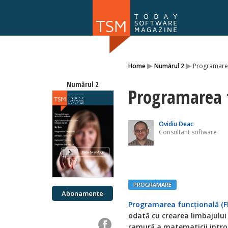
Numărul 169
▸
▸
Home
Numărul 2
Programarea
NOU
Numărul 2
Programarea 
Ovidiu Deac
Consultant software
PROGRAMARE
Abonamente
Programarea funcţională (F
odată cu crearea limbajului 
ramură a matematicii introd