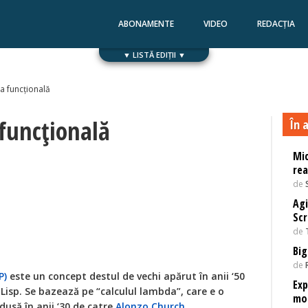
ABONAMENTE
VIDEO
REDACȚIA
▼ LISTĂ EDIȚII ▼
Numărul 168
Numărul 167
 funcţională
funcţională
În a
Mic
rea
de
Agi
Sc
de
Big
de
P)
este un concept destul de vechi apărut în anii ‘50
Exp
Lisp. Se bazează pe “calculul lambda”, care e o
mo
usă în anii ‘30 de catre
Alonzo Church
.