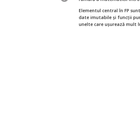
Elementul central în FP sunt 
date imutabile și funcții pu
unelte care uşurează mult lu