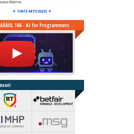
Ioana Matros
▼ TOATE ARTICOLELE ▼
ĂRUL 166 - AI for Programmers
nsori