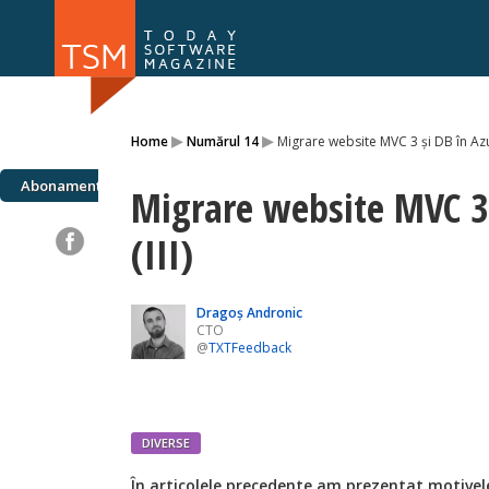
Numărul 169
Numărul 
▸
▸
Home
Numărul 14
Migrare website MVC 3 și DB în Azur
NOU
Abonamente
Migrare website MVC 3 
(III)
Dragoș Andronic
CTO
@
TXTFeedback
DIVERSE
Î
n articolele precedente am prezentat motivele