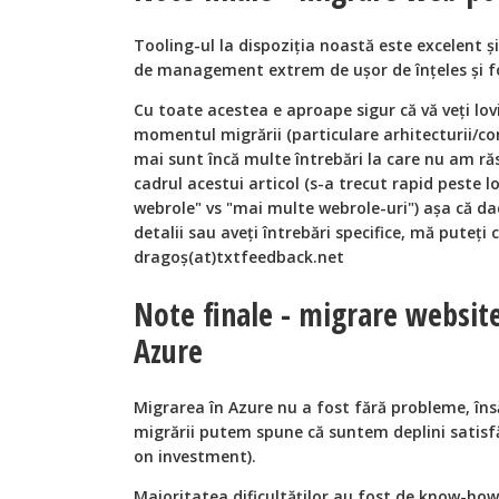
Tooling-ul la dispoziţia noastă este excelent ş
de management extrem de uşor de înţeles şi fo
Cu toate acestea e aproape sigur că vă veţi lo
momentul migrării (particulare arhitecturii/c
mai sunt încă multe întrebări la care nu am răs
cadrul acestui articol (s-a trecut rapid peste l
webrole" vs "mai multe webrole-uri") aşa că dac
detalii sau aveţi întrebări specifice, mă puteţi
dragoş(at)txtfeedback.net
Note finale - migrare websit
Azure
Migrarea în Azure nu a fost fără probleme, în
migrării putem spune că suntem deplini satisfă
on investment).
Majoritatea dificultăţilor au fost de know-ho