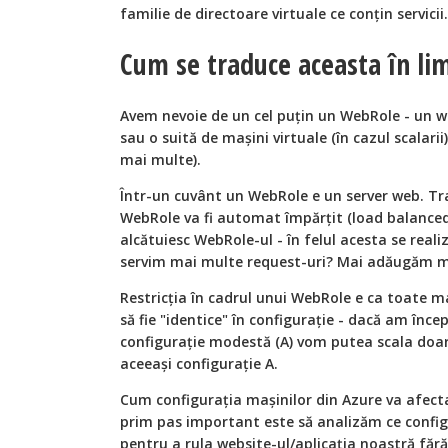
familie de directoare virtuale ce conţin servicii.
Cum se traduce aceasta în li
Avem nevoie de un cel puţin un WebRole - un we
sau o suită de maşini virtuale (în cazul scalari
mai multe).
Într-un cuvânt un WebRole e un server web. Tra
WebRole va fi automat împărţit (load balanced)
alcătuiesc WebRole-ul - în felul acesta se real
servim mai multe request-uri? Mai adăugăm m
Restricţia în cadrul unui WebRole e ca toate m
să fie "identice" în configuraţie - dacă am înc
configuraţie modestă (A) vom putea scala do
aceeaşi configuraţie A.
Cum configuraţia maşinilor din Azure va afecta
prim pas important este să analizăm ce configu
pentru a rula website-ul/aplicaţia noastră fă