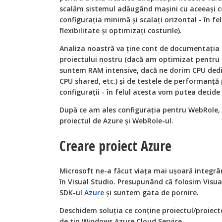
scalăm sistemul adăugând maşini cu aceeaşi conf
configuraţia minimă şi scalaţi orizontal - în f
flexibilitate şi optimizaţi costurile).
Analiza noastră va ţine cont de documentaţia
proiectului nostru (dacă am optimizat pentru
suntem RAM intensive, dacă ne dorim CPU ded
CPU shared, etc.) şi de testele de performanţă 
configuraţii - în felul acesta vom putea decide
După ce am ales configuraţia pentru WebRole, 
proiectul de Azure şi WebRole-ul.
Creare proiect Azure
Microsoft ne-a făcut viaţa mai uşoară integrâ
în Visual Studio. Presupunând că folosim Visu
SDK-ul
Azure
şi suntem gata de pornire.
Deschidem soluţia ce conţine proiectul/proiect
de tip Windows Azure Cloud Service