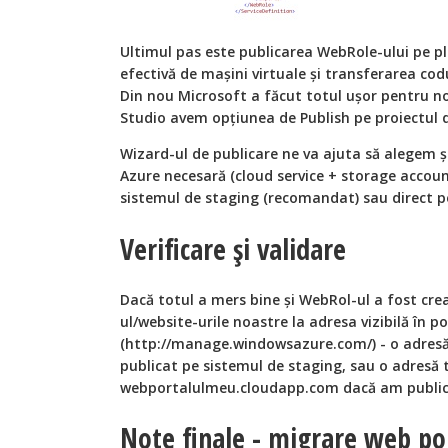
Ultimul pas este publicarea WebRole-ului pe p
efectivă de maşini virtuale şi transferarea cod
Din nou Microsoft a făcut totul uşor pentru noi
Studio avem opțiunea de Publish pe proiectul d
Wizard-ul de publicare ne va ajuta să alegem ş
Azure necesară (cloud service + storage accoun
sistemul de staging (recomandat) sau direct p
Verificare şi validare
Dacă totul a mers bine şi WebRol-ul a fost cr
ul/website-urile noastre la adresa vizibilă în p
(http://manage.windowsazure.com/) - o adres
publicat pe sistemul de staging, sau o adresă 
webportalulmeu.cloudapp.com dacă am public
Note finale - migrare web po