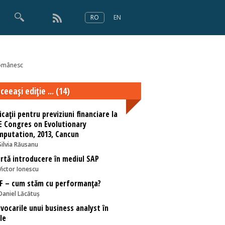
RO
EN
×
Numărul 166
 românesc
ceeaşi ediţie ... (14)
icații pentru previziuni financiare la
E Congres on Evolutionary
putation, 2013, Cancun
Silvia Răusanu
rtă introducere în mediul SAP
Victor Ionescu
F – cum stăm cu performanța?
Daniel Lăcătuș
vocarile unui business analyst în
le