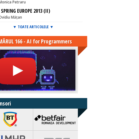
Monica Petraru
 SPRING EUROPE 2013 (II)
Ovidiu Mățan
▼ TOATE ARTICOLELE ▼
ĂRUL 166 - AI for Programmers
nsori