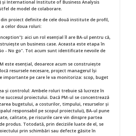
și International Institute of Business Analysis
astfel de model de colaborare.
din proiect definite de cele două institute de profil,
 celor doua roluri:
Inception"): aici un rol esențial îl are BA-ul pentru că,
struiește un business case. Aceasta este etapa în
"Go - No go". Tot acum sunt identificate nevoile de
 PM este esențial, deoarece acum se construiește
alocă resursele necesare, project managerul își
ne importante pe care le va monitoriza: scop, buget
a și controlul: Ambele roluri trebuie să lucreze în
e succesul proiectului. Dacă PM-ul se concentrează
rea bugetului, a costurilor, timpului, resurselor și
ncipalul responsabil pe scopul proiectului), BA-ul pune
te, calitate, pe riscurile care vin dinspre partea
de produs. Totodată, prin deciziile luate de el, se
oiectului prin schimbări sau defecte găsite în