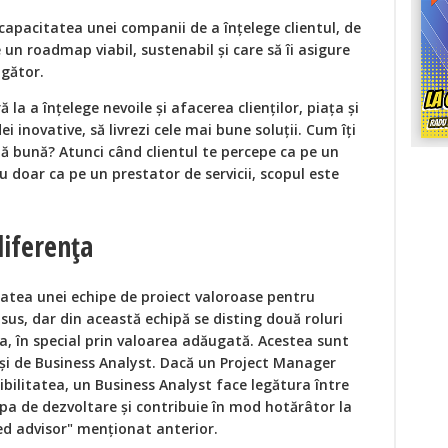
capacitatea unei companii de a înțelege clientul, de
e un roadmap viabil, sustenabil și care să îi asigure
ngător.
la a înțelege nevoile și afacerea clienților, piața și
idei inovative, să livrezi cele mai bune soluții. Cum îți
ă bună? Atunci când clientul te percepe ca pe un
u doar ca pe un prestator de servicii, scopul este
diferența
atea unei echipe de proiect valoroase pentru
sus, dar din această echipă se disting două roluri
a, în special prin valoarea adăugată. Acestea sunt
 și de Business Analyst. Dacă un Project Manager
ibilitatea, un Business Analyst face legătura între
ipa de dezvoltare și contribuie în mod hotărâtor la
ted advisor" menționat anterior.