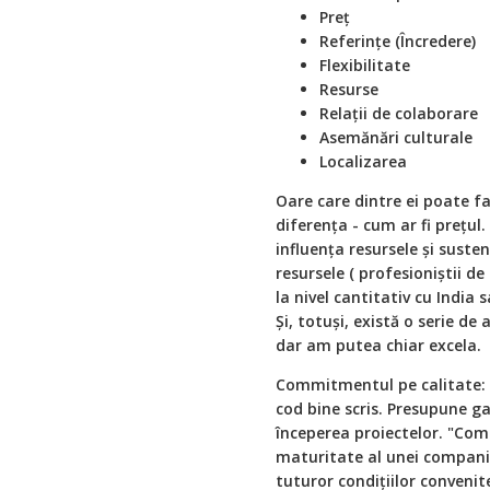
Preț
Referințe (Încredere)
Flexibilitate
Resurse
Relații de colaborare
Asemănări culturale
Localizarea
Oare care dintre ei poate fa
diferența - cum ar fi prețu
influența resursele și suste
resursele ( profesioniștii d
la nivel cantitativ cu India
Și, totuși, există o serie de
dar am putea chiar excela.
Commitmentul pe calitate: e
cod bine scris. Presupune ga
începerea proiectelor. "Com
maturitate al unei companii
tuturor condițiilor convenit