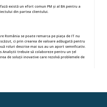
 fază există un efort comun PM și al BA pentru a
ectului din partea clientului.
care România se poate remarca pe piața de IT nu
t scăzut, ci prin crearea de valoare adăugată pentru
două roluri descrise mai sus au un aport semnficativ.
s Analiștii trebuie să colaboreze pentru un țel
ea de soluții inovative care rezolvă problemele de