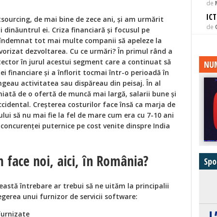
de
ICT
tsourcing, de mai bine de zece ani, și am urmărit
de
 dinăuntrul ei. Criza financiară și focusul pe
u îndemnat tot mai multe companii să apeleze la
vorizat dezvoltarea. Cu ce urmări? În primul rând a
tector în jurul acestui segment care a continuat să
NUM
ei financiare și a înflorit tocmai într-o perioadă în
ângeau activitatea sau dispăreau din peisaj. În al
iată de o ofertă de muncă mai largă, salarii bune și
ccidental. Creșterea costurilor face însă ca marja de
ului să nu mai fie la fel de mare cum era cu 7-10 ani
l concurenței puternice pe cost venite dinspre India
m face noi, aici, în România?
Spo
stă întrebare ar trebui să ne uităm la principalii
egerea unui furnizor de servicii software:
furnizate