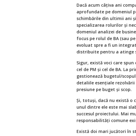
Dacă acum câțiva ani compa
aprofundate pe domeniul proi
schimbările din ultimii ani 
specializarea rolurilor și ne
domeniul analizei de busine
focus pe rolul de BA (sau pe
evoluat spre a fi un integra
distribuite pentru a atinge s
Sigur, există voci care spun 
cel de PM și cel de BA. La p
gestionează bugetul/scopul 
detaliile esențiale rezolvări
presiune pe buget și scop.
Și, totuși, dacă nu există o
unul dintre ele este mai sla
succesul proiectului. Mai m
responsabilități comune ex
Există doi mari jucători în s