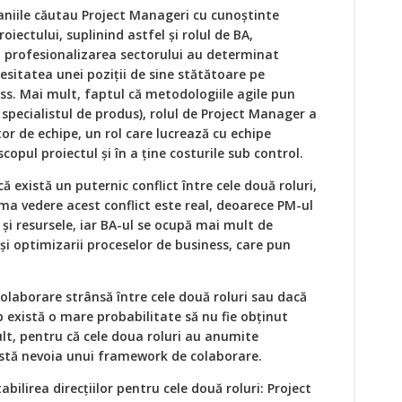
niile căutau Project Manageri cu cunoștinte
ectului, suplinind astfel și rolul de BA,
și profesionalizarea sectorului au determinat
cesitatea unei poziții de sine stătătoare pe
ss. Mai mult, faptul că metodologiile agile pun
 specialistul de produs), rolul de Project Manager a
tor de echipe, un rol care lucrează cu echipe
copul proiectul și în a ține costurile sub control.
că există un puternic conflict între cele două roluri,
rima vedere acest conflict este real, deoarece PM-ul
și resursele, iar BA-ul se ocupă mai mult de
i și optimizarii proceselor de business, care pun
 colaborare strânsă între cele două roluri sau dacă
b există o mare probabilitate să nu fie obținut
ult, pentru că cele doua roluri au anumite
istă nevoia unui framework de colaborare.
tabilirea direcțiilor pentru cele două roluri: Project