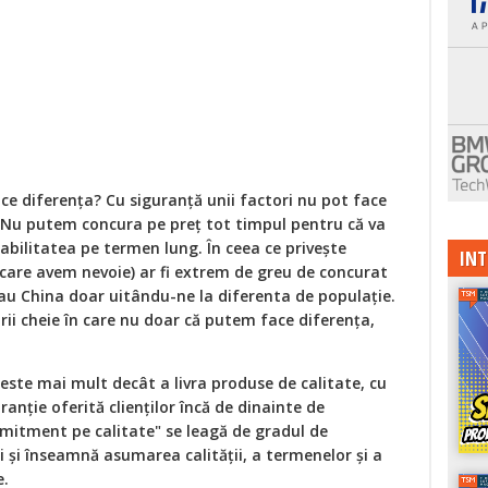
ce diferența? Cu siguranță unii factori nu pot face
l. Nu putem concura pe preț tot timpul pentru că va
nabilitatea pe termen lung. În ceea ce privește
INT
e care avem nevoie) ar fi extrem de greu de concurat
 sau China doar uitându-ne la diferenta de populație.
 arii cheie în care nu doar că putem face diferența,
ste mai mult decât a livra produse de calitate, cu
ranție oferită clienților încă de dinainte de
mitment pe calitate" se leagă de gradul de
 și înseamnă asumarea calității, a termenelor și a
e.