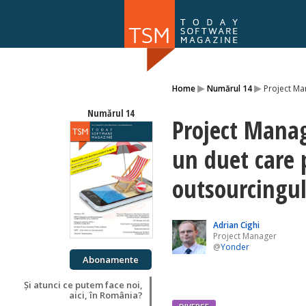
Numărul 169
▸
▸
Home
Numărul 14
Project Ma
NOU
Numărul 14
Project Manag
un duet care 
outsourcingu
Adrian Cighi
Project Manager
@
Yonder
Abonamente
Și atunci ce putem face noi,
aici, în România?