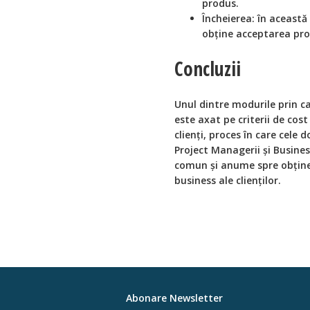
produs.
Încheierea: în această
obține acceptarea proi
Concluzii
Unul dintre modurile prin 
este axat pe criterii de cos
clienți, proces în care cele 
Project Managerii și Busines
comun și anume spre obținer
business ale clienților.
Abonare Newsletter