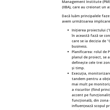
Management Institute (PMI) 
(IIBA), care au creionat un 
Dacă luăm principalele faze 
avem următoarea implicare a
Inițierea proiectului ("
în această fază se con
care se ia decizia de 
business.
Planificarea: rolul de
planul de proiect, se 
definește cele trei zo
și timp.
Execuția, monitorizare
tandem pentru a obțin
mai mult pe monitoriza
a riscurilor (fiind pri
accent pe funcționalita
funcțională, din zona 
influențează scopul pr