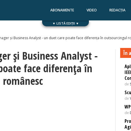
ABONAMENTE
VIDEO
REDACȚIA
▼ LISTĂ EDIȚII ▼
Numărul 168
Numărul 167
nager și Business Analyst - un duet care poate face diferența în outsourcingul
er și Business Analyst -
În a
poate face diferența în
Apl
IEE
l românesc
Com
de
Scu
de
WP
de
Pro
Agi