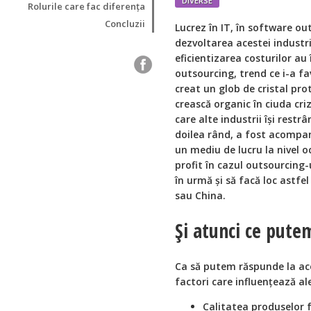
DIVERSE
Rolurile care fac diferența
Concluzii
L
ucrez în IT, în software ou
dezvoltarea acestei industrii
eficientizarea costurilor a
outsourcing, trend ce i-a fa
creat un glob de cristal pro
crească organic în ciuda criz
care alte industrii își restr
doilea rând, a fost acompan
un mediu de lucru la nivel o
profit în cazul outsourcing-
în urmă și să facă loc astfe
sau China.
Și atunci ce pute
Ca să putem răspunde la acea
factori care influențează al
Calitatea produselor 