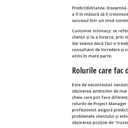
Predictibilitatea: înseamnă 
a fi în măsură să îi creionez
succesul într-un mod convi
Customer intimacy: se referă 
clienții și la a încerca, prin 
dai seama dacă faci o treab
consultant de încredere și n
atins în mare parte.
Rolurile care fac 
Este de necontestat necesit
obținerea ambițiilor de mai 
cheie care pot face diferenț
rolurile de Project Manager
profesionist asigură predict
problemele clientului și ech
obținerea poziției de "trus