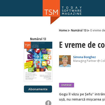
Numărul 169
▸
▸
Home
Numărul 13
E vreme de 
NOU
Numărul 13
E vreme de con
Simona Bonghez
Managing Partner @ Colo
DIVERSE
Abonamente
Gogu îl văzu pe Șefu" intrând 
ușă, nu remarcă mișcarea și 