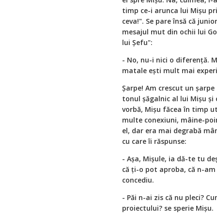
timp ce-i arunca lui Mișu pr
ceva!". Se pare însă că juni
mesajul mut din ochii lui Go
lui Șefu":
- No, nu-i nici o diferență.
matale ești mult mai exper
Șarpe! Am crescut un șarpe 
tonul șăgalnic al lui Mișu ș
vorbă, Mișu făcea în timp ut
multe conexiuni, mâine-poim
el, dar era mai degrabă mân
cu care îi răspunse:
- Așa, Mișule, ia dă-te tu d
că ți-o pot aproba, că n-am 
concediu.
- Păi n-ai zis că nu pleci? 
proiectului? se sperie Mișu.