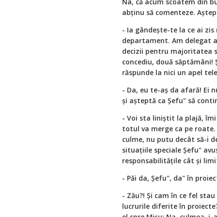
Na, că acum scoatem din bu
abținu să comenteze. Aștep
- Ia gândește-te la ce ai zi
departament. Am delegat atâ
decizii pentru majoritatea sit
concediu, două săptămâni! Și
răspunde la nici un apel tele
- Da, eu te-aș da afară! Ei 
și așteptă ca Șefu" să conti
- Voi sta liniștit la plajă, 
totul va merge ca pe roate. 
culme, nu putu decât să-i de
situațiile speciale Șefu" avu
responsabilitățile cât și lim
- Păi da, Șefu", da" în proiec
- Zău?! Și cam în ce fel stau
lucrurile diferite în proiecte
el spre Mișu: Na, culmea, i-a 