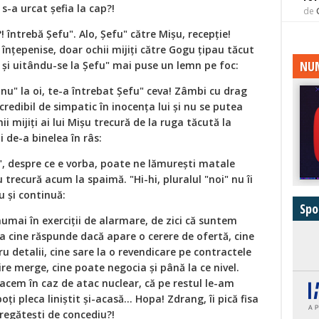
 s-a urcat șefia la cap?!
de
?! întrebă Șefu". Alo, Șefu" către Mișu, recepție!
 înțepenise, doar ochii mijiți către Gogu țipau tăcut
NUM
ă și uitându-se la Șefu" mai puse un lemn pe foc:
anu" la oi, te-a întrebat Șefu" ceva! Zâmbi cu drag
redibil de simpatic în inocența lui și nu se putea
i mijiți ai lui Mișu trecură de la ruga tăcută la
 de-a binelea în râs:
u", despre ce e vorba, poate ne lămurești matale
șu trecură acum la spaimă. "Hi-hi, pluralul "noi" nu îi
u și continuă:
Spo
umai în exerciții de alarmare, de zici că suntem
a cine răspunde dacă apare o cerere de ofertă, cine
ntru detalii, cine sare la o revendicare pe contractele
nire merge, cine poate negocia și până la ce nivel.
acem în caz de atac nuclear, că pe restul le-am
oți pleca liniștit și-acasă... Hopa! Zdrang, îi pică fisa
regătești de concediu?!