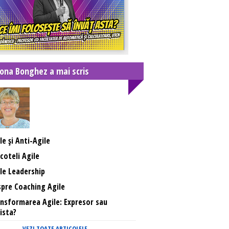
ona Bonghez a mai scris
le și Anti-Agile
coteli Agile
le Leadership
pre Coaching Agile
nsformarea Agile: Expresor sau
ista?
VEZI TOATE ARTICOLELE