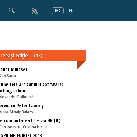
RO
EN
×
Numărul 166
ceeaşi ediţie ... (13)
oduct Mindset
Dan Suciu
 uneltele artizanului software:
ching tehnic
Alexandru Bolboacă
erviu cu Peter Lawrey
Attila-Mihaly Balazs
e comunitatea IT – via HR (II)
Dan Ionescu
,
Cristina Nicule
 SPRING EUROPE 2013