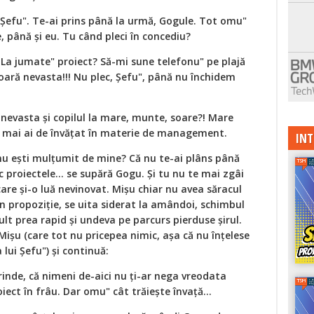
i Șefu". Te-ai prins până la urmă, Gogule. Tot omu"
e, până și eu. Tu când pleci în concediu?
?! La jumate" proiect? Să-mi sune telefonu" pe plajă
ară nevasta!!! Nu plec, Șefu", până nu închidem
i nevasta și copilul la mare, munte, soare?! Mare
ă mai ai de învățat în materie de management.
INT
i nu ești mulțumit de mine? Că nu te-ai plâns până
 proiectele... se supără Gogu. Și tu nu te mai zgâi
 care și-o luă nevinovat. Mișu chiar nu avea săracul
n propoziție, se uita siderat la amândoi, schimbul
ult prea rapid și undeva pe parcurs pierduse șirul.
Mișu (care tot nu pricepea nimic, așa că nu înțelese
a lui Șefu") și continuă:
rinde, că nimeni de-aici nu ți-ar nega vreodata
iect în frâu. Dar omu" cât trăiește învață...