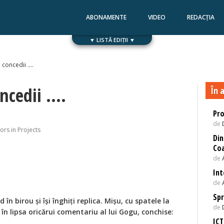
ABONAMENTE
VIDEO
REDACȚIA
▼ LISTĂ EDIȚII ▼
Numărul 168
Numărul 167
concedii ....
cedii ....
În a
Pr
de
rs in Projects
Din
Coa
de
Int
de
Spr
în birou și își înghiți replica. Mișu, cu spatele la
de
în lipsa oricărui comentariu al lui Gogu, conchise:
ICT