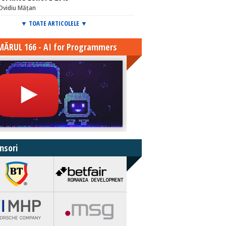
Ovidiu Mățan
▼ TOATE ARTICOLELE ▼
ĂRUL 166 - AI for Programmers
nsori