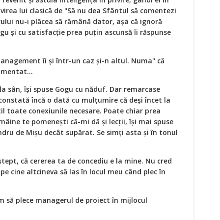
ivirea lui clasică de "Să nu dea Sfântul să comentezi
orului nu-i plăcea să rămână dator, așa că ignoră
gu și cu satisfacție prea puțin ascunsă îi răspunse
 Management îi și într-un caz și-n altul. Numa" că
imentat...
la sân, își spuse Gogu cu năduf. Dar remarcase
i constată încă o dată cu mulțumire că deși încet la
il toate conexiunile necesare. Poate chiar prea
âine te pomenești că-mi dă și lecții, își mai spuse
dru de Mișu decât supărat. Se simți asta și în tonul
eștept, că cererea ta de concediu e la mine. Nu cred
pe cine altcineva să las în locul meu când plec în
Cum să plece managerul de proiect în mijlocul