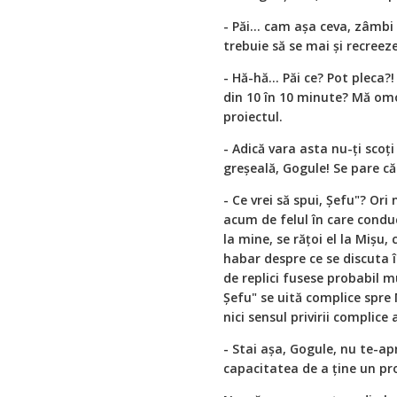
- Păi... cam așa ceva, zâmb
trebuie să se mai și recreez
- Hă-hă... Păi ce? Pot pleca
din 10 în 10 minute? Mă omo
proiectul.
- Adică vara asta nu-ți scoț
greșeală, Gogule! Se pare c
- Ce vrei să spui, Șefu"? Or
acum de felul în care conduc
la mine, se rățoi el la Mișu,
habar despre ce se discuta î
de replici fusese probabil m
Șefu" se uită complice spre 
nici sensul privirii complice 
- Stai așa, Gogule, nu te-ap
capacitatea de a ține un pro