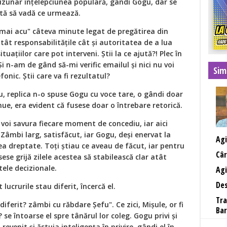
zunar înțelepciunea populară, gândi Gogu, dar se
tă să vadă ce urmează.
s mai acu" câteva minute legat de pregătirea din
t responsabilitățile cât și autoritatea de a lua
uațiilor care pot interveni. Știi la ce ajută?! Plec în
 n-am de gând să-mi verific emailul și nici nu voi
Sim
fonic. Știi care va fi rezultatul?
nu, replica n-o spuse Gogu cu voce tare, o gândi doar
nue, era evident că fusese doar o întrebare retorică.
îmi voi savura fiecare moment de concediu, iar aici
Zâmbi larg, satisfăcut, iar Gogu, deși enervat la
Agi
a dreptate. Toți știau ce aveau de făcut, iar pentru
Câr
sese grijă zilele acestea să stabilească clar atât
itele decizionale.
Agi
Des
t lucrurile stau diferit, încercă el.
Tra
 diferit? zâmbi cu răbdare Șefu". Ce zici, Mișule, or fi
Bar
? se întoarse el spre tânărul lor coleg. Gogu privi și
revenit și ăstuia inteligența în privire, gândi el în