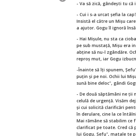
- Va să zică, gândești tu că i
- Cui i s-a urcat șefia la cap
Insistă el către un Mișu care
a ajutor. Gogu îl ignoră îns
- Hai Mișule, nu sta ca ciob
pe sub mustață, Mișu era inc
abține să nu-l zgândăre. Ochi
reproș mut, iar Gogu izbucni
-Înainte să îți spunem, Șef
puțin și pe noi. Ochii lui Mi
sună bine deloc", gândi Gog
- De două săptămâni ne ții n
celulă de urgență. Visăm dej
și cui solicită clarificări pe
în derulare, cine la ce întâl
Mai rămâne să stabilim ce f
clarificat pe toate. Cred că p
lui Gogu. Șefu", matale te p