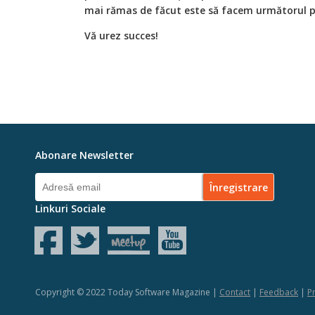
mai rămas de făcut este să facem următorul pa
Vă urez succes!
Abonare Newsletter
Linkuri Sociale
Copyright © 2022 Today Software Magazine |
Contact
|
Feedback
|
Pr