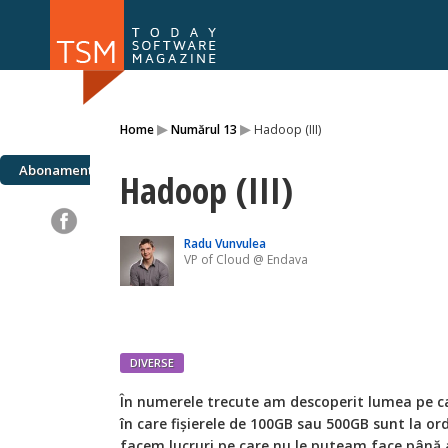
Numărul 169
Numărul 
▸
▸
Home
Numărul 13
Hadoop (III)
NOU
Abonamente
Hadoop (III)
Radu Vunvulea
VP of Cloud @ Endava
DIVERSE
Î
n numerele trecute am descoperit lumea pe 
în care fișierele de 100GB sau 500GB sunt la or
facem lucruri pe care nu le puteam face până