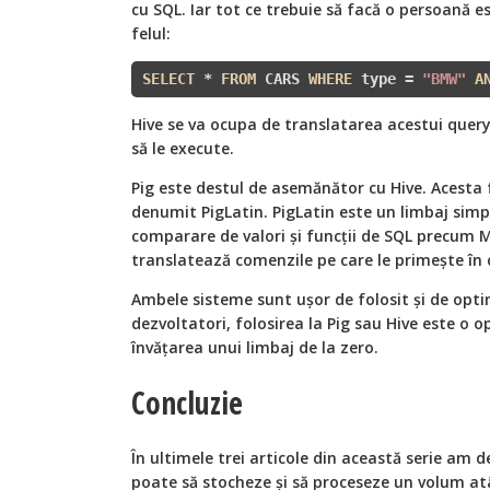
cu SQL. Iar tot ce trebuie să facă o persoană e
felul:
SELECT
 * 
FROM
 CARS 
WHERE
 type = 
"BMW"
A
Hive se va ocupa de translatarea acestui quer
să le execute.
Pig este destul de asemănător cu Hive. Acesta 
denumit PigLatin. PigLatin este un limbaj sim
comparare de valori și funcții de SQL precum M
translatează comenzile pe care le primește î
Ambele sisteme sunt ușor de folosit și de opti
dezvoltatori, folosirea la Pig sau Hive este o
învățarea unui limbaj de la zero.
Concluzie
În ultimele trei articole din această serie a
poate să stocheze și să proceseze un volum at