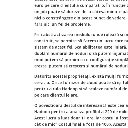
euro pe care clientul a cumpărat-o. În funcție 
un job poate să dureze de la câteva minute pâ
nici o constrângere din acest punct de vedere, 
fără nici un fel de probleme.
Prin abstractizarea mediului unde rulează și 
construit, se permite să facem un lucru care nu
sistem de acest fel. Scalabilitatea este liniar
dublăm numărul de noduri o să putem înjumătăț
mod putem să pornim cu o configurație simplă
creste, putem să creștem și numărul de noduri
Datorită acestei proprietăți, există mulți furni
serviciu. Orice furnizor de cloud poate să își f
pentru a rula Hadoop și să scaleze numărul de 
pe care clientul le are.
O povestioară destul de interesantă este cea a
Hadoop pentru a analiza profilul a 220 de mili
Acest lucru a luat doar 11 ore, iar costul a fos
cât de mic? Costul final a fost de 100$. Acest