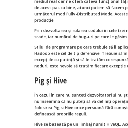
mediul real dar ne oferă câteva funcționalităț
de acest pas cu bine, atunci putem să facem pa
următorul mod Fully-Distributed Mode. Aceste 
producție.
Prin dezvoltarea și rularea codului în cele trei
scade, iar numărul de bug-uri pe care le găsim 
Stilul de programare pe care trebuie să îl apl
Hadoop este cel de tip defensive. Trebuie să 
excepțiile cu putință și să le tratăm corespun
noduri, este nevoie să tratăm fiecare excepție c
Pig și Hive
În cazul în care nu sunteți dezvoltatori și nu ș
nu înseamnă că nu puteți să vă definiți operați
folosirea Pig si Hive orice persoană fără cunoș
definească propriile reguli.
Hive se bazează pe un limbaj numit HiveQL. A