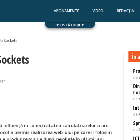
ABONAMENTE
VIDEO
REDACȚIA
▼ LISTĂ EDIȚII ▼
Numărul 168
Numărul 167
b Sockets
ockets
În a
Pr
de
per
Din
Coa
de
Int
de
Spr
 influență în conectivitatea calculatoarelor o are
de
ocol a permis realizarea web-ului pe care îl folosim
ICT
 a produs revoluție după revoluție în ultimii ani.