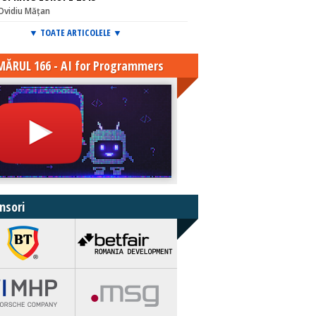
Ovidiu Mățan
▼ TOATE ARTICOLELE ▼
ĂRUL 166 - AI for Programmers
nsori