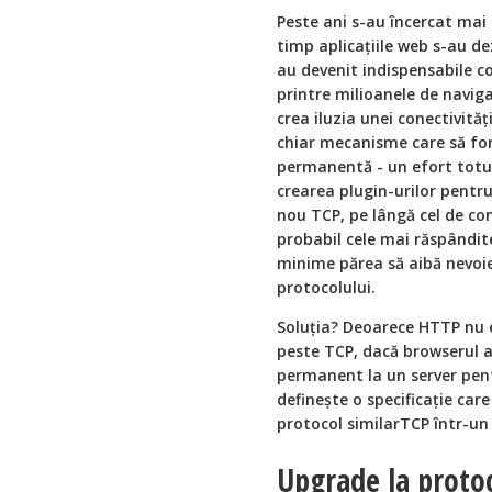
Peste ani s-au încercat mai
timp aplicațiile web s-au de
au devenit indispensabile c
printre milioanele de naviga
crea iluzia unei conectivităț
chiar mecanisme care să for
permanentă - un efort totuș
crearea plugin-urilor pentr
nou TCP, pe lângă cel de con
probabil cele mai răspândi
minime părea să aibă nevoie
protocolului.
Soluția? Deoarece HTTP nu e
peste TCP, dacă browserul ar
permanent la un server pen
definește o specificație car
protocol similarTCP într-un
Upgrade la proto