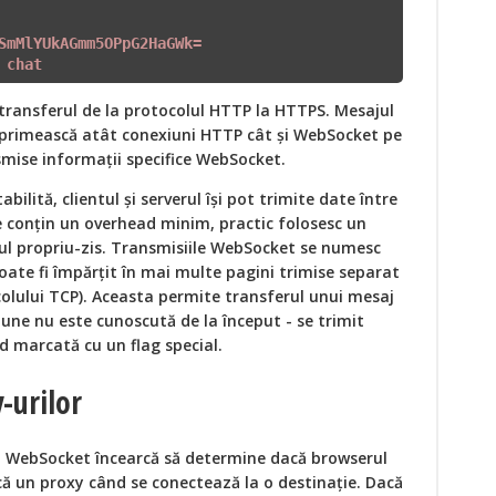
SmMlYUkAGmm5OPpG2HaGWk=
 
chat
transferul de la protocolul HTTP la HTTPS. Mesajul
 primească atât conexiuni HTTP cât și WebSocket pe
smise informații specifice WebSocket.
ilită, clientul și serverul își pot trimite date între
le conțin un overhead minim, practic folosesc un
ul propriu-zis. Transmisiile WebSocket se numesc
oate fi împărțit în mai multe pagini trimise separat
colului TCP). Aceasta permite transferul unui mesaj
une nu este cunoscută de la început - se trimit
nd marcată cu un flag special.
-urilor
i WebSocket încearcă să determine dacă browserul
că un proxy când se conectează la o destinație. Dacă