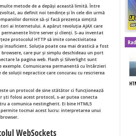
 multe metode de a depăși această limită. Între
zvoltat, au definit noi tendințe și în cele din urmă
ompaniilor dornice să-și facă prezența simțită
tori ai Internetului. A apărut revoluția AJAX care
i permanente între server și clienți. S-au inventat
țeze protocolul HTTP să imite conectivitatea
Rad
i insuficient. Soluția poate cea mai drastică a fost
u browsere, care pur și simplu deschideau un port
ectare la pagina web. Flash și Silverlight sunt
te exemple. Comunicarea permanentă cu întârzieri
 de soluții nepractice care concurau cu rescrierea
HT
ste un protocol de sine stătător ci funcționează
 ști folosi acest protocol, s-ar putea conecta
tru a comunica nestingherit. Ei bine HTML5
e permite tocmai acest lucru: interpretarea unui
 browser.
colul WebSockets