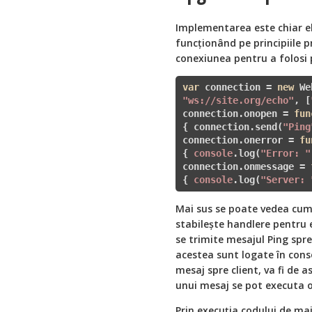
Implementarea este chiar e
funcționând pe principiile 
conexiunea pentru a folosi
var
 connection = 
new
"ws://site.org/echo"
, [
connection.onopen = 
fun
{ connection.send(
"Ping
connection.onerror = 
fu
{ 
console
.log(
"Error: "
connection.onmessage = 
{ 
console
.log(
"Server: 
Mai sus se poate vedea cum
stabilește handlere pentru 
se trimite mesajul Ping spre
acestea sunt logate în conso
mesaj spre client, va fi de 
unui mesaj se pot executa or
Prin execuția codului de mai