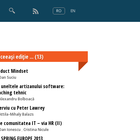
RO
EN
×
Numărul 166
ceeaşi ediţie ... (13)
oduct Mindset
Dan Suciu
 uneltele artizanului software:
ching tehnic
Alexandru Bolboacă
erviu cu Peter Lawrey
Attila-Mihaly Balazs
e comunitatea IT – via HR (II)
Dan Ionescu
,
Cristina Nicule
 SPRING EUROPE 2013