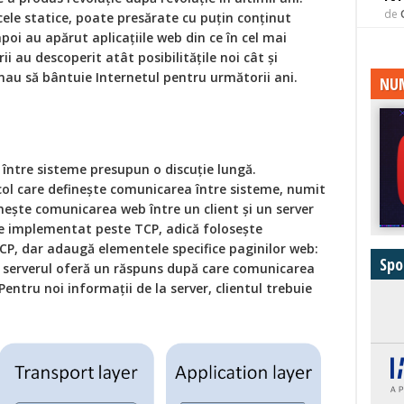
de
cele statice, poate presărate cu puțin conținut
oi au apărut aplicațiile web din ce în cel mai
i au descoperit atât posibilitățile noi cât și
rmau să bântuie Internetul pentru următorii ani.
NUM
între sisteme presupun o discuție lungă.
ocol care definește comunicarea între sisteme, numit
nește comunicarea web între un client și un server
 implementat peste TCP, adică folosește
CP, dar adaugă elementele specifice paginilor web:
Spo
, serverul oferă un răspuns după care comunicarea
Pentru noi informații de la server, clientul trebuie