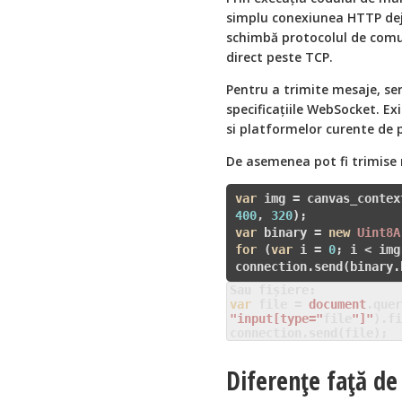
simplu conexiunea HTTP dej
schimbă protocolul de comun
direct peste TCP.
Pentru a trimite mesaje, s
specificațiile WebSocket. Ex
si platformelor curente de
De asemenea pot fi trimise 
var
 img = canvas_contex
400
, 
320
var
 binary = 
new
Uint8A
for
 (
var
 i = 
0
; i < img
var
 file = 
document
"input[type="
file
"]"
).fi
connection.send(file);
Diferențe față de