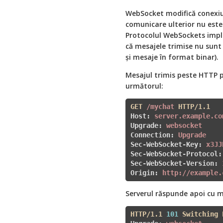
WebSocket modifică conexiu
comunicare ulterior nu este
Protocolul WebSockets impl
că mesajele trimise nu sunt f
și mesaje în format binar).
Mesajul trimis peste HTTP 
următorul:
GET 
/mychat
 HTTP/1.1
Host
: 
server.example.co
Upgrade
: 
websocket
Connection
: 
Upgrade
Sec-WebSocket-Key
: 
x3JJ
Sec-WebSocket-Protocol
:
Sec-WebSocket-Version
: 
Origin
: 
http://example.
Serverul răspunde apoi cu m
HTTP/1.1 
101
 Switching 