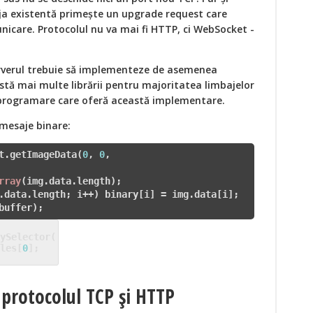
a existentă primește un upgrade request care
icare. Protocolul nu va mai fi HTTP, ci WebSocket -
erverul trebuie să implementeze de asemenea
istă mai multe librării pentru majoritatea limbajelor
 programare care oferă această implementare.
mesaje binare:
t.getImageData(
0
, 
0
rray
.data.length; i++) binary[i] = img.data[i];

les[
0
];

 protocolul TCP și HTTP