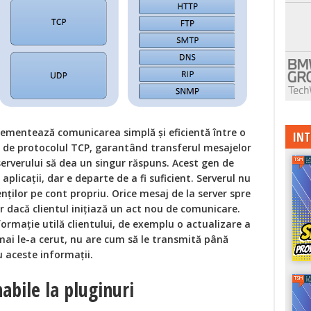
ementează comunicarea simplă și eficientă între o
INT
tă de protocolul TCP, garantând transferul mesajelor
serverului să dea un singur răspuns. Acest gen de
plicații, dar e departe de a fi suficient. Serverul nu
ților pe cont propriu. Orice mesaj de la server spre
r dacă clientul inițiază un act nou de comunicare.
ormație utilă clientului, de exemplu o actualizare a
mai le-a cerut, nu are cum să le transmită până
u aceste informații.
nabile la pluginuri