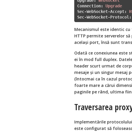
Upgrade
: 
websocket
Connection
: 
Upgrade
Sec-WebSocket-Accept
: 
H
Sec-WebSocket-Protocol
:
Mecanismul este identic cu 
HTTP permite serverelor să
același port, însă sunt tran
Odată ce conexiunea este stab
ei în mod full duplex. Date
header scurt urmat de corp
mesaje și un singur mesaj p
(întocmai ca în cazul proto
foarte mare a cărui dimensi
paginile pe rând, ultima fii
Traversarea proxy
Implementările protocolulu
este configurat să foloseas