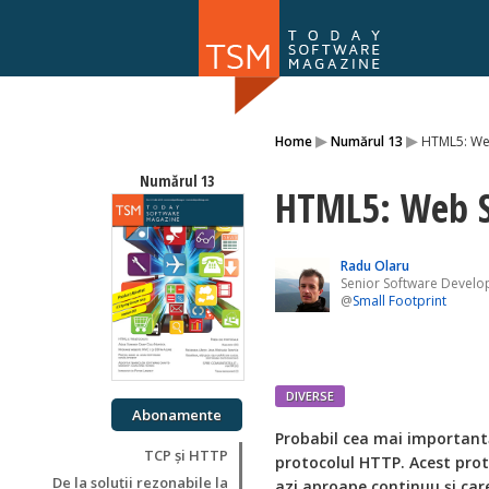
Numărul 169
▸
▸
Home
Numărul 13
HTML5: We
NOU
Numărul 13
HTML5: Web S
Radu Olaru
Senior Software Develo
@
Small Footprint
DIVERSE
Abonamente
P
robabil cea mai importantă
TCP și HTTP
protocolul HTTP. Acest prot
De la soluții rezonabile la
azi aproape continuu și care