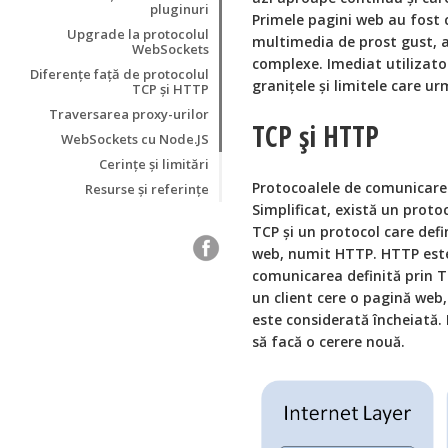
pluginuri
Primele pagini web au fost 
Upgrade la protocolul
multimedia de prost gust, ap
WebSockets
complexe. Imediat utilizatori
Diferențe față de protocolul
granițele și limitele care u
TCP și HTTP
Traversarea proxy-urilor
TCP și HTTP
WebSockets cu Node.JS
Cerințe și limitări
Protocoalele de comunicare 
Resurse și referințe
Simplificat, există un prot
TCP și un protocol care defi
web, numit HTTP. HTTP este
comunicarea definită prin T
un client cere o pagină web
este considerată încheiată. 
să facă o cerere nouă.