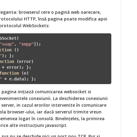
leganta: browserul cere o pagină web oarecare,
protocolului HTTP, însă pagina poate modifica apoi
 protocolul WebSockets:
"soap"
, 
"xmpp"
]);

ction
()
"
); };

nction
(error)
 + error); };

function
(e)
"
 + e.data); };
 pagina inițiază comunicarea websocket si
evenimentele conexiunii. La deschiderea conexiunii
 server, in cazul erorilor intervenite în comunicare
la browser-ului, iar dacă serverul trimite vreun
asemenea logat în consolă. Bineînțeles, la primirea
ice alte instrucțiuni javascript.
 sus nu se deschide nici un port nou TCP. Pur și