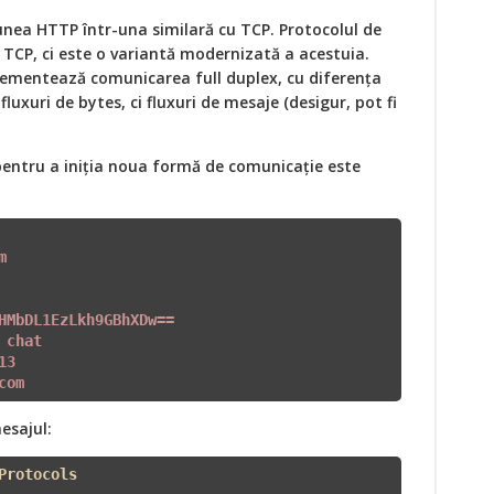
nea HTTP într-una similară cu TCP. Protocolul de
 TCP, ci este o variantă modernizată a acestuia.
ementează comunicarea full duplex, cu diferența
luxuri de bytes, ci fluxuri de mesaje (desigur, pot fi
pentru a iniția noua formă de comunicație este
m
HMbDL1EzLkh9GBhXDw==
 
chat
13
com
esajul:
Protocols