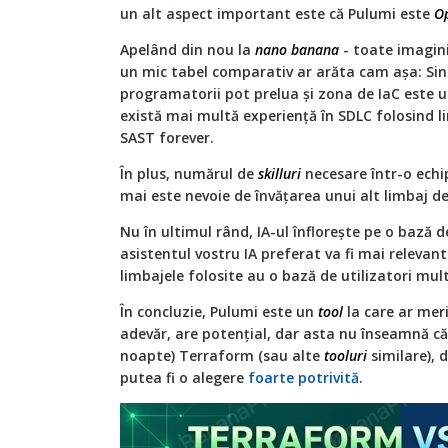
un alt aspect important este că Pulumi este
Op
Apelând din nou la
nano banana
- toate imagini
un mic tabel comparativ ar arăta cam așa: Sin
programatorii pot prelua și zona de IaC este 
există mai multă experiență în SDLC folosind 
SAST forever.
În plus, numărul de
skilluri
necesare într-o echi
mai este nevoie de învățarea unui alt limbaj d
Nu în ultimul rând, IA-ul înflorește pe o bază 
asistentul vostru IA preferat va fi mai relevan
limbajele folosite au o bază de utilizatori mu
În concluzie, Pulumi este un
tool
la care ar meri
adevăr, are potențial, dar asta nu înseamnă că 
noapte) Terraform (sau alte
tooluri
similare), 
putea fi o alegere
foarte potrivită
.