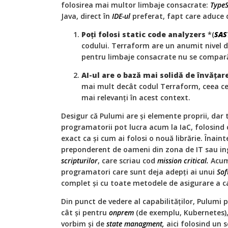
folosirea mai multor limbaje consacrate:
TypeS
Java, direct în
IDE-ul
preferat, fapt care aduce 
Poți folosi static code analyzers
*(
SAS
codului. Terraform are un anumit nivel 
pentru limbaje consacrate nu se compar
AI-ul are o bază mai solidă de învățare
mai mult decât codul Terraform, ceea ce f
mai relevanți în acest context.
Desigur că Pulumi are și elemente proprii, dar 
programatorii pot lucra acum la IaC, folosind 
exact ca și cum ai folosi o nouă librărie. Înain
preponderent de oameni din zona de IT sau ing
scripturilor
, care scriau cod
mission critical.
Acum,
programatori care sunt deja adepți ai unui
Sof
complet și cu toate metodele de asigurare a cal
Din punct de vedere al capabilităților, Pulumi p
cât și pentru
onprem
(de exemplu, Kubernetes),
vorbim și de
state managment,
aici folosind un s