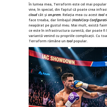
În lumea mea, Terraform este cel mai popula
vine, în special, din faptul că poate crea inf
cloud
cât și
on-prem
. Relația mea cu acest
tool
e
face treaba, dar limbajul (
HashiCorp Configurati
neapărat pe gustul meu. Mai mult, există fai
ce este în infrastructura curentă, dar poate fi 
variantă venind cu propriile complicații. Cu toa
Terraform rămâne un
tool
popular.