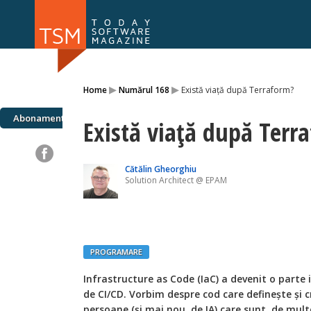
Numărul 169
Numărul 
▸
▸
Home
Numărul 168
Există viață după Terraform?
NOU
Abonamente
Există viață după Terr
Cătălin Gheorghiu
Solution Architect @ EPAM
PROGRAMARE
Infrastructure as Code (IaC) a devenit o parte
de CI/CD. Vorbim despre cod care definește și c
persoane (și mai nou, de IA) care sunt, de mul