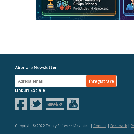
Abonare Newsletter
Linkuri Sociale
Copyright © 2022 Today Software Magazine |
Contact
|
Feedback
|
Pr