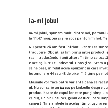
Ia-mi jobul
Ia-mi jobul, spunem mulți dintre noi, pe tonul c
la 11:47 noaptea și și-a scos pantofii în hol. Te 
Nu pentru că am fost înfrânți. Pentru că sunte
traducere. Obosiți să fim prinși între product,
reali, traducându-i unii altora în timp ce toa
e același lucru cu adevărul. Obosiți să livrăm 
să ne pese, în felul acela epuizant în care înva
butonul are 44 sau 48 de pixeli înălțime pe mob
Mașinile vor face patru variante până se răceș
ul. Nu vor scrie un
thread
pe LinkedIn despre bu
produc, lăsate de capul lor este pur și simplu 
călduț, un pic unsuros, genul de lucru care ump
cameră. Ține ambele în același timp: ușurarea 