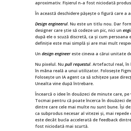
aproximativ. Fișierul n-a fost niciodată produ
În această deschidere pășește o figură care a a
Design engineerul
. Nu este un titlu nou. Dar fo
designer care știe să codeze un pic, nici un
engi
după ele o scuză discretă, ca și cum persoana
definiție este mai simplă și are mai mult respec
Un
design engineer
este cineva a cărui unitate de
Nu pixelul. Nu
pull requestul
. Artefactul real, în
în mâna reală a unui utilizator. Folosește Figm
Folosește un IA agent ca să schițeze șase direcț
Unealta vine după întrebare.
Încearcă o idee în douăzeci de minute care, pe 
Tocmai pentru că poate încerca în douăzeci de 
dintre care cele mai multe nu sunt bune. Își de
ca subprodus necesar al vitezei și, mai repede 
este decât bucla accelerată de feedback dintre 
fost niciodată mai scurtă.