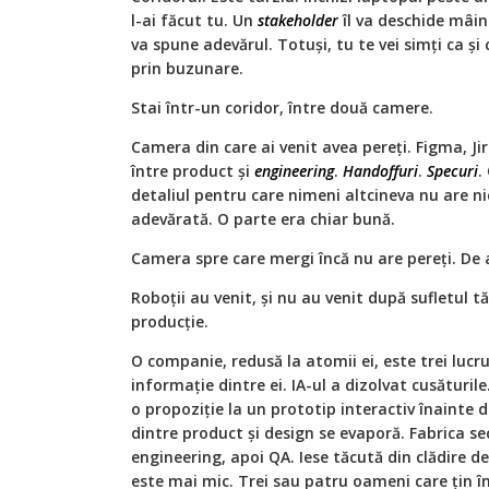
l-ai făcut tu. Un
stakeholder
îl va deschide mâin
va spune adevărul. Totuși, tu te vei simți ca ș
prin buzunare.
Stai într-un coridor, între două camere.
Camera din care ai venit avea pereți. Figma, Jir
între product și
engineering
.
Handoffuri
.
Specuri
.
detaliul pentru care nimeni altcineva nu are ni
adevărată. O parte era chiar bună.
Camera spre care mergi încă nu are pereți. De 
Roboții au venit, și nu au venit după sufletul t
producție.
O companie, redusă la atomii ei, este trei lucrur
informație dintre ei. IA-ul a dizolvat cusături
o propoziție la un prototip interactiv înainte 
dintre product și design se evaporă. Fabrica se
engineering, apoi QA. Iese tăcută din clădire de
este mai mic. Trei sau patru oameni care țin î