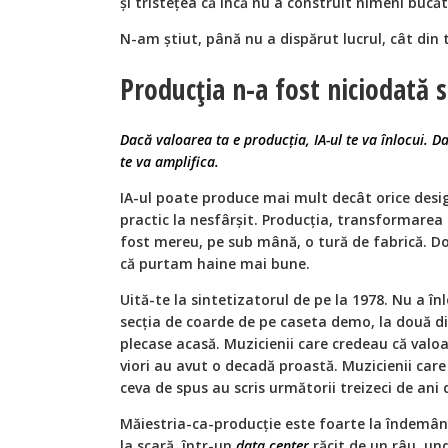
și tristețea că încă nu a construit nimeni bucăt
N-am știut, până nu a dispărut lucrul, cât din
Producția n-a fost niciodată 
Dacă valoarea ta e producția, IA-ul te va înlocui. D
te va amplifica.
IA-ul poate produce mai mult decât orice desig
practic la nesfârșit. Producția, transformarea 
fost mereu, pe sub mână, o tură de fabrică. D
că purtam haine mai bune.
Uită-te la sintetizatorul de pe la 1978. Nu a în
secția de coarde de pe caseta demo, la două d
plecase acasă. Muzicienii care credeau că valo
viori au avut o decadă proastă. Muzicienii care
ceva de spus au scris următorii treizeci de ani
Măiestria-ca-producție este foarte la îndemân
la scară, într-un
data center
răcit de un râu, un