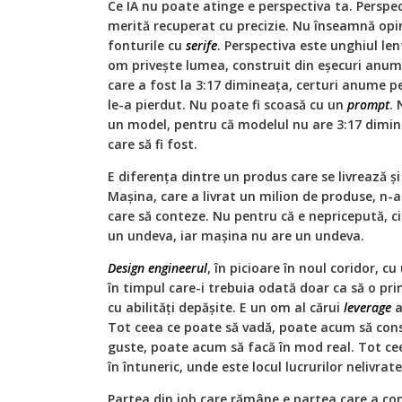
Ce IA nu poate atinge e perspectiva ta. Perspec
merită recuperat cu precizie. Nu înseamnă opini
fonturile cu
serife
. Perspectiva este unghiul le
om privește lumea, construit din eșecuri anum
care a fost la 3:17 dimineața, certuri anume pe 
le-a pierdut. Nu poate fi scoasă cu un
prompt
.
un model, pentru că modelul nu are 3:17 dimine
care să fi fost.
E diferența dintre un produs care se livrează ș
Mașina, care a livrat un milion de produse, n-a
care să conteze. Nu pentru că e nepricepută, ci
un undeva, iar mașina nu are un undeva.
Design engineerul
, în picioare în noul coridor, c
în timpul care-i trebuia odată doar ca să o pr
cu abilități depășite. E un om al cărui
leverage
a
Tot ceea ce poate să vadă, poate acum să cons
guste, poate acum să facă în mod real. Tot ce
în întuneric, unde este locul lucrurilor nelivrate
Partea din job care rămâne e partea care a co