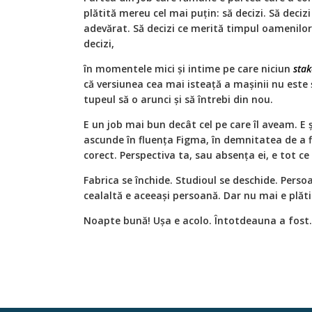
plătită mereu cel mai puțin: să decizi. Să decizi
adevărat. Să decizi ce merită timpul oamenilor 
decizi,
în momentele mici și intime pe care niciun
stak
că versiunea cea mai isteață a mașinii nu este ș
tupeul să o arunci și să întrebi din nou.
E un job mai bun decât cel pe care îl aveam. E 
ascunde în fluența Figma, în demnitatea de a f
corect. Perspectiva ta, sau absența ei, e tot ce
Fabrica se închide. Studioul se deschide. Persoa
cealaltă e aceeași persoană. Dar nu mai e plăti
Noapte bună! Ușa e acolo. Întotdeauna a fost.