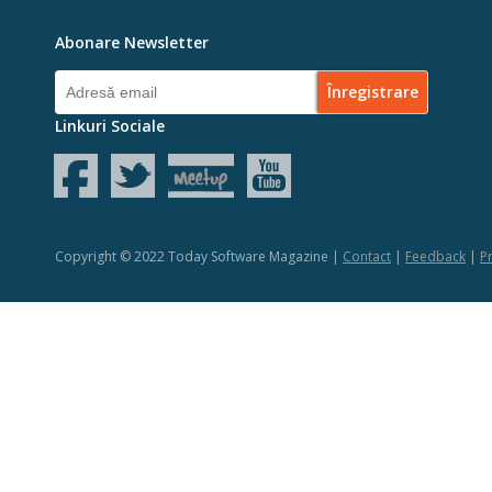
Abonare Newsletter
Linkuri Sociale
Copyright © 2022 Today Software Magazine |
Contact
|
Feedback
|
Pr