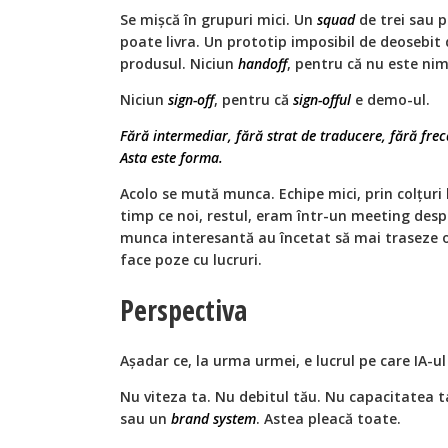
Se mișcă în grupuri mici. Un
squad
de trei sau p
poate livra. Un prototip imposibil de deosebit
produsul. Niciun
handoff
, pentru că nu este nim
Niciun
sign-off
, pentru că
sign-offul
e demo-ul.
Fără intermediar, fără strat de traducere, fără freca
Asta este forma.
Acolo se mută munca. Echipe mici, prin colțuri li
timp ce noi, restul, eram într-un meeting despr
munca interesantă au încetat să mai traseze o l
face poze cu lucruri.
Perspectiva
Așadar ce, la urma urmei, e lucrul pe care IA-u
Nu viteza ta. Nu debitul tău. Nu capacitatea 
sau un
brand system
. Astea pleacă toate.