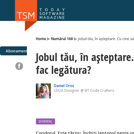
Numărul 169
Numărul 
▸
▸
Home
Numărul 168
Jobul tău, în așteptare. Cu cine să
NOU
Abonamente
Jobul tău, în așteptare.
fac legătura?
Daniel Oros
UI/UX Designer @ BT Code Crafters
DIVERSE
Coridorul. Este târziu. Închizi laptopul peste un