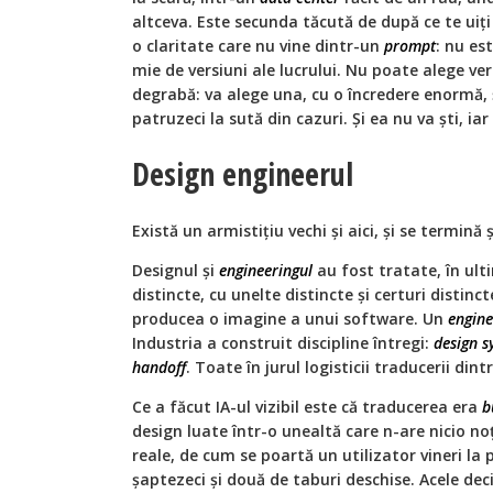
altceva. Este secunda tăcută de după ce te uiți 
o claritate care nu vine dintr-un
prompt
: nu es
mie de versiuni ale lucrului. Nu poate alege v
degrabă: va alege una, cu o încredere enormă, ș
patruzeci la sută din cazuri. Și ea nu va ști, iar 
Design engineerul
Există un armistițiu vechi și aici, și se termină și
Designul și
engineeringul
au fost tratate, în ult
distincte, cu unelte distincte și certuri distinc
producea o imagine a unui software. Un
engine
Industria a construit discipline întregi:
design s
handoff
. Toate în jurul logisticii traducerii dint
Ce a făcut IA-ul vizibil este că traducerea era
b
design luate într-o unealtă care n-are nicio no
reale, de cum se poartă un utilizator vineri l
șaptezeci și două de taburi deschise. Acele dec