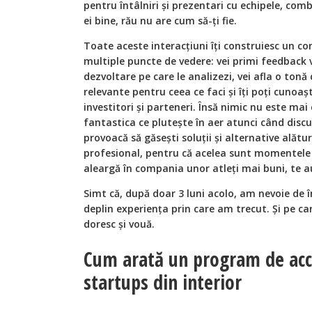
pentru întâlniri și prezentari cu echipele, comb
ei bine, rău nu are cum să-ți fie.
Toate aceste interacțiuni îți construiesc un co
multiple puncte de vedere: vei primi feedback 
dezvoltare pe care le analizezi, vei afla o tonă
relevante pentru ceea ce faci și îți poți cunoaște
investitori și parteneri. Însă nimic nu este ma
fantastica ce plutește în aer atunci când discuț
provoacă să găsești soluții și alternative alătu
profesional, pentru că acelea sunt momentele 
aleargă în compania unor atleți mai buni, te a
Simt că, după doar 3 luni acolo, am nevoie de în
deplin experiența prin care am trecut. Și pe ca
doresc și vouă.
Cum arată un program de acc
startups din interior