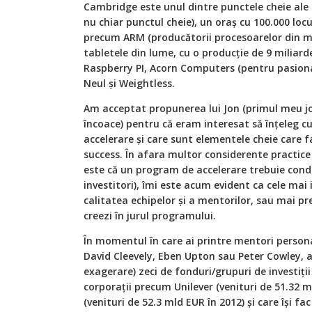
Cambridge este unul dintre punctele cheie ale
nu chiar punctul cheie), un oraș cu 100.000 locu
precum ARM (producătorii procesoarelor din m
tabletele din lume, cu o producție de 9 miliard
Raspberry PI, Acorn Computers (pentru pasionați
Neul și Weightless.
Am acceptat propunerea lui Jon (primul meu job
încoace) pentru că eram interesat să înțeleg 
accelerare și care sunt elementele cheie care 
success. În afara multor considerente practice
este că un program de accelerare trebuie cond
investitori), îmi este acum evident ca cele ma
calitatea echipelor și a mentorilor, sau mai pr
creezi în jurul programului.
În momentul în care ai printre mentori perso
David Cleevely, Eben Upton sau Peter Cowley, al
exagerare) zeci de fonduri/grupuri de investiț
corporații precum Unilever (venituri de 51.32 
(venituri de 52.3 mld EUR în 2012) și care își fac