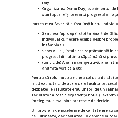
Day
Organizarea Demo Day, evenimentul de f
startupurile își prezintă progresul în fața
Partea mea favorită a fost însă lucrul individua
Sesiunea (aproape) săptămânală de Offic
individual cu fiecare echipă despre probl
întâmpinau
Show & Tell, întâlnirea săptămânală în ca
progresul din ultima săptămână și provo
(un pic de) Analiza competitivă, analiză a 
anumită verticală etc.
Pentru că rolul nostru nu era cel de a da sfatu
mod explicit), ci de acela de a facilita procesul
dezbaterile rezultate erau uneori de un rafina
facilitator a fost o experiență nouă și extrem 
înțeleg mult mai bine procesele de decizie.
Un program de accelerare de calitate are cu s
ce îl urmează, dar calitatea lui depinde în fo