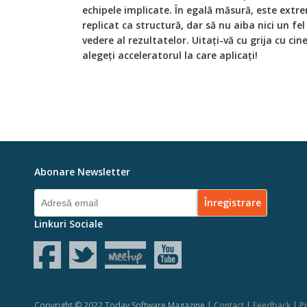
echipele implicate. În egală măsură, este extr
replicat ca structură, dar să nu aiba nici un fe
vedere al rezultatelor. Uitați-vă cu grija cu ci
alegeți acceleratorul la care aplicați!
Abonare Newsletter
Linkuri Sociale
Copyright © 2022 Today Software Magazine |
Contact
|
Feedback
|
Pr