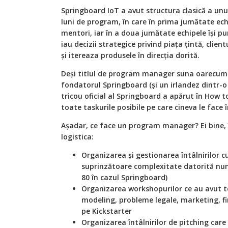
Springboard IoT a avut structura clasică a unu
luni de program, în care în prima jumătate ech
mentori, iar în a doua jumătate echipele își pu
iau decizii strategice privind piața țintă, client
și itereaza produsele în direcția dorită.
Deși titlul de program manager suna oarecum 
fondatorul Springboard (și un irlandez dintr-o
tricou oficial al Springboard a apărut în How 
toate taskurile posibile pe care cineva le face 
Așadar, ce face un program manager? Ei bine,
logistica:
Organizarea și gestionarea întâlnirilor c
suprinzătoare complexitate datorită num
80 în cazul Springboard)
Organizarea workshopurilor ce au avut te
modeling, probleme legale, marketing, fi
pe Kickstarter
Organizarea întâlnirilor de pitching car