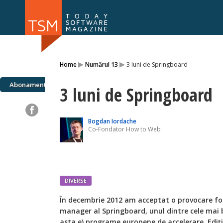
Numărul 169
Numărul 
▸
▸
Home
Numărul 13
3 luni de Springboard
NOU
Abonamente
3 luni de Springboard
Bogdan Iordache
Co-Fondator How to Web
DIVERSE
Î
n decembrie 2012 am acceptat o provocare foa
manager al Springboard, unul dintre cele mai b
asta e) programe europene de accelerare. Ediți