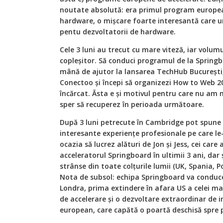
noutate absolută: era primul program europea
hardware, o mișcare foarte interesantă care u
pentu dezvoltatorii de hardware.
Cele 3 luni au trecut cu mare viteză, iar volu
copleșitor. Să conduci programul de la Springb
mână de ajutor la lansarea TechHub București, în
Conectoo și începi să organizezi How to Web 2
încărcat. Ăsta e și motivul pentru care nu am 
sper să recuperez în perioada următoare.
După 3 luni petrecute în Cambridge pot spune 
interesante experiențe profesionale pe care le-
ocazia să lucrez alături de Jon și Jess, cei ca
acceleratorul Springboard în ultimii 3 ani, dar 
strânse din toate colțurile lumii (UK, Spania, P
Nota de subsol: echipa Springboard va conduc
Londra, prima extindere în afara US a celei m
de accelerare și o dezvoltare extraordinar de
european, care capătă o poartă deschisă spre p