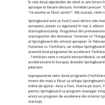
În cele două săptămâni de când m-am întors î
aproape la fiecare discuție, întrebări precum 
"Ce anume ai făcut acolo?". Mă scuzați, revin 
Springboard este (a fost?) unul dintre cele m
europene, plasat cu siguranță în top 3, alătur
Startupbootcamp. Programul din primavara/var
startupurilor din domeniul "Internet of Things
al Springboard din viitorul apropiat. În febru
fuziunea cu TechStars, iar echipa Springboard
această lună programul de accelerare TechSta
- TechStars este o reușită extraordinară, ce a
acceleratoare în Europa). Brandul Springboar
păstrare.
Suprapunerea celor două programe (TechStars 
intens din mai) a făcut ca echipa Springboard (
mână de ajutor. Asta a fost, foarte pe scurt, f
pentru Springboard ca program manager timp d
arată un program de accelerare din interior (și
startup).