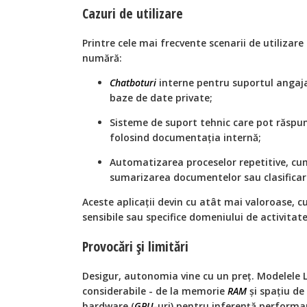
Cazuri de utilizare
Printre cele mai frecvente scenarii de utilizar
numără:
Chatboturi
interne pentru suportul angajați
baze de date private;
Sisteme de suport tehnic care pot răspun
folosind documentația internă;
Automatizarea proceselor repetitive, cum
sumarizarea documentelor sau clasificar
Aceste aplicații devin cu atât mai valoroase, c
sensibile sau specifice domeniului de activitate
Provocări și limitări
Desigur, autonomia vine cu un preț. Modelele 
considerabile - de la memorie
RAM
și spațiu de
hardware (
GPU
-uri) pentru inferență performa