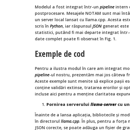
Modelul a fost integrat într-un
pipeline
intern 
postprocesare. Mesajele NOTAM sunt mai întâi
un server local lansat cu llama.cpp. Acesta es
scris în
Python
, iar răspunsul
JSON
generat este v
statistici, putând fi mai departe integrat într-
date complet poate fi observat în Fig. 1.
Exemple de cod
Pentru a ilustra modul în care am integrat m
pipeline
-ul nostru, prezentăm mai jos câteva f
Aceste exemple sunt menite să explice pașii e
conține validări extinse, tratarea erorilor și op
incluse aici pentru a menține claritatea expune
Pornirea serverului
llama-server
cu un
Înainte de a lansa aplicația, bibliotecile și mo
în directorul
llama.cpp
. În plus, pentru a forța
JSON corecte, se poate adăuga un fișier de gra