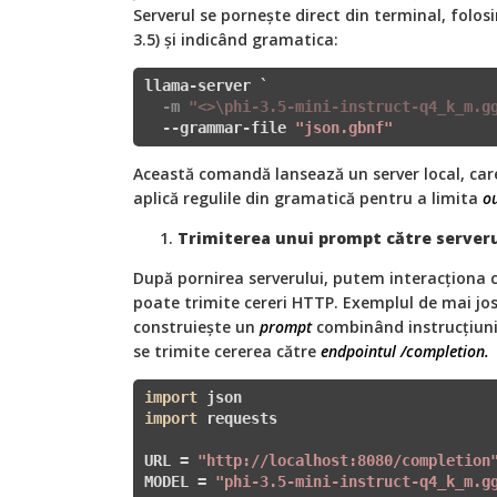
Serverul se pornește direct din terminal, folos
3.5) și indicând gramatica:
llama-server `
  -m 
"<
>\phi-3.5-mini-instruct-q4_k_m.g
  --grammar-file 
"json.gbnf"
Această comandă lansează un server local, car
aplică regulile din gramatică pentru a limita
o
Trimiterea unui prompt către serveru
După pornirea serverului, putem interacționa c
poate trimite cereri HTTP. Exemplul de mai jos,
construiește un
prompt
combinând instrucțiuni
se trimite cererea către
endpointul
/completion.
import
import
 requests

URL = 
"http://localhost:8080/completion
MODEL = 
"phi-3.5-mini-instruct-q4_k_m.g