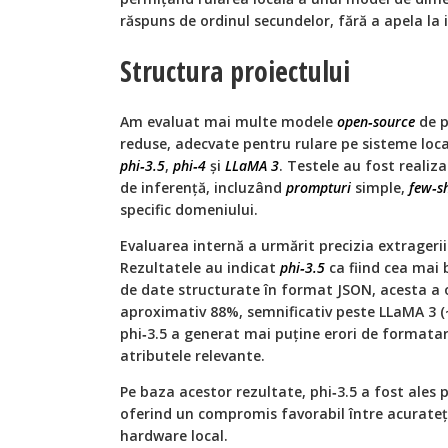
răspuns de ordinul secundelor, fără a apela la
Structura proiectului
Am evaluat mai multe modele
open‑source
de 
reduse, adecvate pentru rulare pe sisteme loca
phi‑3.5
,
phi‑4
și
LLaMA 3
. Testele au fost realiz
de inferență, incluzând
prompturi
simple,
few‑s
specific domeniului.
Evaluarea internă a urmărit precizia extragerii
Rezultatele au indicat
phi‑3.5
ca fiind cea mai
de date structurate în format JSON, acesta a 
aproximativ 88%, semnificativ peste LLaMA 3 (~5
phi‑3.5 a generat mai puține erori de formatar
atributele relevante.
Pe baza acestor rezultate, phi‑3.5 a fost ales
oferind un compromis favorabil între acuratețe,
hardware local.