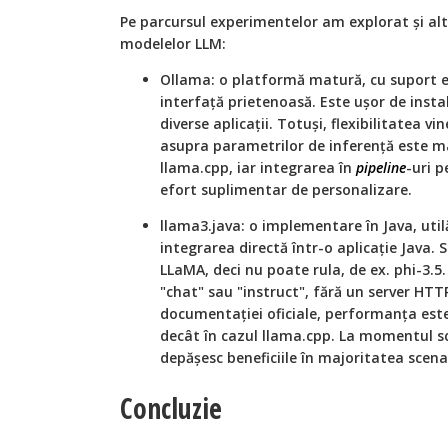
Pe parcursul experimentelor am explorat și alt
modelelor LLM:
Ollama: o platformă matură, cu suport e
interfață prietenoasă. Este ușor de insta
diverse aplicații. Totuși, flexibilitatea vi
asupra parametrilor de inferență este m
llama.cpp, iar integrarea în
pipeline
-uri 
efort suplimentar de personalizare.
llama3.java: o implementare în Java, util
integrarea directă într-o aplicație Java.
LLaMA, deci nu poate rula, de ex. phi-3.5.
"chat" sau "instruct", fără un server HT
documentației oficiale, performanța est
decât în cazul llama.cpp. La momentul scri
depășesc beneficiile în majoritatea scenar
Concluzie