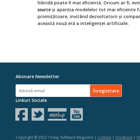
hibridă poate fi mai eficientă. Oricum ar fi, ev
source
și apariția modelelor tot mai eficiente fa
promițătoare, invitând dezvoltatorii și compani
această nouă eră a inteligenței artificiale.
Abonare Newsletter
Linkuri Sociale
Copyright © 2022 Today Software Magazine |
Contact
|
Feedback
|
Pr