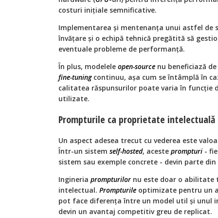
costuri inițiale semnificative.
Implementarea și mentenanța unui astfel de 
învățare și o echipă tehnică pregătită să gestio
eventuale probleme de performanță.
În plus, modelele
open-source
nu beneficiază de
fine-tuning
continuu, așa cum se întâmplă în cazu
calitatea răspunsurilor poate varia în funcție
utilizate.
Prompturile ca proprietate intelectuală
Un aspect adesea trecut cu vederea este valo
Într-un sistem
self-hosted
, aceste
prompturi
- fi
sistem sau exemple concrete - devin parte din
Ingineria
prompturilor
nu este doar o abilitate t
intelectual.
Prompturile
optimizate pentru un a
pot face diferența între un model util și unul in
devin un avantaj competitiv greu de replicat.