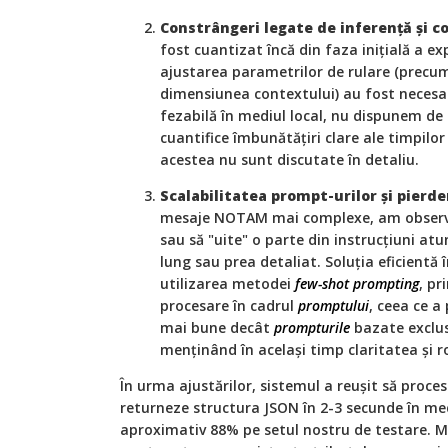
Constrângeri legate de inferență și c
fost cuantizat încă din faza inițială a e
ajustarea parametrilor de rulare (prec
dimensiunea contextului) au fost necesa
fezabilă în mediul local, nu dispunem de
cuantifice îmbunătățiri clare ale timpilo
acestea nu sunt discutate în detaliu.
Scalabilitatea prompt-urilor și pierde
mesaje NOTAM mai complexe, am observa
sau să "uite" o parte din instrucțiuni a
lung sau prea detaliat. Soluția eficientă 
utilizarea metodei
few-shot prompting
, pr
procesare în cadrul
promptului
, ceea ce a
mai bune decât
prompturile
bazate exclusi
menținând în același timp claritatea și r
În urma ajustărilor, sistemul a reușit să proc
returneze structura JSON în 2-3 secunde în me
aproximativ 88% pe setul nostru de testare. M