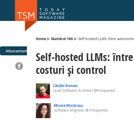
Numărul 169
Numărul 
▸
▸
Home
Numărul 166
Self-hosted LLMs: între autonomie
NOU
Abonamente
Self-hosted LLMs: într
costuri și control
Cătălin Roman
Lead Software Architect @Frequentis
Miruna Morărașu
Software engineer @ Frequentis