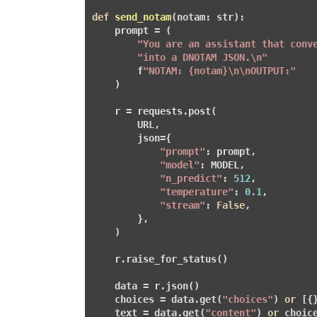
def
send_notam
(notam: str)
:
    prompt = (

"You are an assistant that conv
"into a DNOTAM JSON.\n"
        f
"NOTAM: {notam}\n\nOUTPUT:"
    )

    r = requests.post(

        URL,

        json={

"prompt"
: prompt,

"model"
: MODEL,

"n_predict"
: 
512
,

"temperature"
: 
0.1
,

"stream"
: 
False
,

        },

    )

    r.raise_for_status()

    data = r.json()

    choices = data.get(
"choices"
) 
or
 [{}
    text = data.get(
"content"
) 
or
 choic