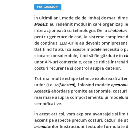
PROGRAMARE
În ultimii ani, modelele de limbaj de mari dime
Models
) au redefinit modul în care organizațiil
interacționează cu tehnologia. De la
chatboturi
pentru generare de cod, la sisteme complexe d
de conținut, LLM-urile au devenit omniprezente
Dat fiind faptul că aceste modele necesită o pu
stocare considerabile, tind să fie găzduite în
cl
unor API-uri comerciale, ceea ce ridică întrebăr
costuri recurente și control asupra datelor.
Tot mai multe echipe tehnice explorează altern
urilor (i.e.
self-hosted
), folosind modele
open-sou
Această abordare promite autonomie, costuri m
mai mare asupra comportamentului modelului -
semnificative.
În acest articol, vom explora avantajele și limi
accent pe aspecte precum costuri, cazuri de uti
prompt
urilor (instrucțiuni textuale formulate 