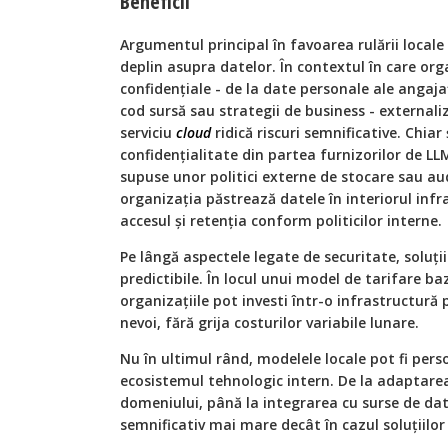
Beneficii
Argumentul principal în favoarea rulării local
deplin asupra datelor. În contextul în care org
confidențiale - de la date personale ale angaja
cod sursă sau strategii de business - external
serviciu
cloud
ridică riscuri semnificative. Chiar
confidențialitate din partea furnizorilor de LLM
supuse unor politici externe de stocare sau audi
organizația păstrează datele în interiorul infr
accesul și retenția conform politicilor interne.
Pe lângă aspectele legate de securitate, soluți
predictibile. În locul unui model de tarifare b
organizațiile pot investi într-o infrastructură 
nevoi, fără grija costurilor variabile lunare.
Nu în ultimul rând, modelele locale pot fi pers
ecosistemul tehnologic intern. De la adaptar
domeniului, până la integrarea cu surse de date
semnificativ mai mare decât în cazul soluțiilo