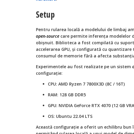
Setup
Pentru rularea locală a modelului de limbaj am 
open‑source
care permite inferența modelelor 
obișnuit. Biblioteca a fost compilată cu supor
accelerarea GPU, și configurată cu quantizare
consumul de memorie fără a afecta substanția
Experimentele au fost realizate pe un sistem
configurație:
CPU: AMD Ryzen 7 7800X3D (8C / 16T)
RAM: 128 GB DDR5
GPU: NVIDIA GeForce RTX 4070 (12 GB VR
OS: Ubuntu 22.04 LTS
Această configurație a oferit un echilibru bun 
permițând rularea locală a unui model de dim