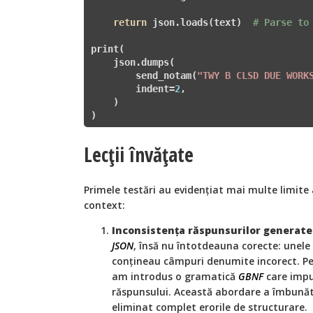
return
 json.loads(text)  
# Parse to
print(

    json.dumps(

        send_notam(
"TWY B CLSD DUE WORK
        indent=
2
,

    )

)
Lecții învățate
Primele testări au evidențiat mai multe limite a
context:
Inconsistența răspunsurilor generate
JSON
, însă nu întotdeauna corecte: unel
conțineau câmpuri denumite incorect. Pe
am introdus o gramatică
GBNF
care impu
răspunsului. Această abordare a îmbunătă
eliminat complet erorile de structurare.