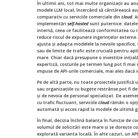
În ultimii ani, tot mai multe organizații au ana
modele LLM local, încercând să cântărească av
comparativ cu serviciile comerciale din
cloud
. 
implementări
self-hosted
sunt puternice: datele
internă, ceea ce facilitează conformitatea cu
reduce riscul de expunere ingerințelor externe. 
ajusta și adapta modelele la nevoile specifice, 
sau de limite de trafic este crucială pentru apl
mare. Chiar dacă presupune o investiție iniția
expertiză, costurile pe termen lung pot fi mai
impuse de API-urile comerciale, mai ales dacă v
Pe de altă parte, nu toate proiectele justifică 
sau organizațiile cu bugete restrânse pot fi d
și de nevoia de personal specializat. De aseme
cu trafic fluctuant, serviciile
cloud
rămân o opțiu
automată și acces rapid la modele de ultimă g
În final, decizia înclină balanța în funcție de c
volumul de solicitări este mare și se dorește co
explorată varianta locală. În alte cazuri, un A