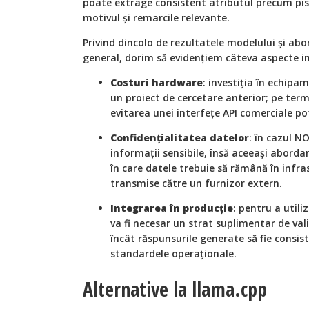
poate extrage consistent atributul precum pist
motivul și remarcile relevante.
Privind dincolo de rezultatele modelului și a
general, dorim să evidențiem câteva aspecte 
Costuri hardware
: investiția în echipa
un proiect de cercetare anterior; pe ter
evitarea unei interfețe API comerciale pot
Confidențialitatea datelor
: în cazul N
informații sensibile, însă aceeași abordar
în care datele trebuie să rămână în infras
transmise către un furnizor extern.
Integrarea în producție
: pentru a utili
va fi necesar un strat suplimentar de val
încât răspunsurile generate să fie consis
standardele operaționale.
Alternative la llama.cpp