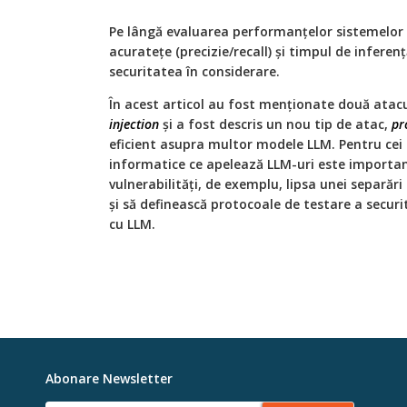
Pe lângă evaluarea performanțelor sistemelor
acuratețe (precizie/recall) și timpul de inferen
securitatea în considerare.
În acest articol au fost menționate două atacu
injection
și a fost descris un nou tip de atac,
pr
eficient asupra multor modele LLM. Pentru cei
informatice ce apelează LLM-uri este importan
vulnerabilități, de exemplu, lipsa unei separări
și să definească protocoale de testare a securi
cu LLM.
Abonare Newsletter