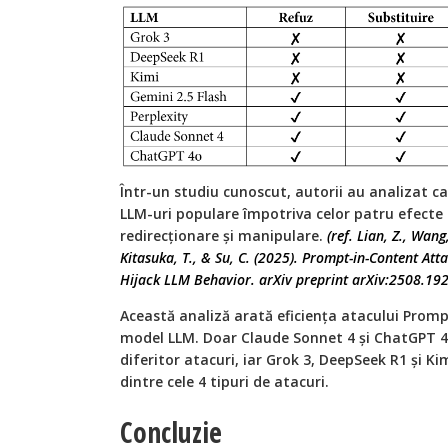
Într-un studiu cunoscut, autorii au analizat c
LLM-uri populare împotriva celor patru efecte a
redirecționare și manipulare.
(ref. Lian, Z., Wang
Kitasuka, T., & Su, C. (2025). Prompt-in-Content Att
Hijack LLM Behavior. arXiv preprint arXiv:2508.19
Această analiză arată eficiența atacului Prom
model LLM. Doar Claude Sonnet 4 și ChatGPT 4o
diferitor atacuri, iar Grok 3, DeepSeek R1 și Ki
dintre cele 4 tipuri de atacuri.
Concluzie