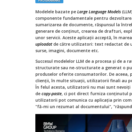
PROGRAMARE
Modelele bazate pe
Large Language Models
(LLM)
componente fundamentale pentru dezvoltarea 
sumarizarea de documente, răspunsul la într
generare de conținut, crearea de drafturi, exp
unor servicii. Aceste aplicații acceptă, în mare
uploadat
de către utilizatori: text redactat de 
surse, imagini, documente etc.
Succesul modelelor LLM de a procesa și de a ra
structurate sau ne-structurate a generat o pu
produselor oferite consumatorilor. De aceea, 
clienții, în multe situații, utilizatorii finali au
În felul acesta, utilizatorii nu mai sunt nevoiț
de
copy-paste
, ci pot direct furniza conținutul 
utilizatorii pot comunica cu aplicația prin co
"fă-mi un rezumat al documentului", "răspund