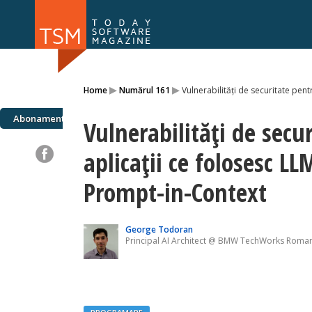
Numărul 169
Numărul 
▸
▸
Home
Numărul 161
Vulnerabilități de securitate pent
NOU
Abonamente
Vulnerabilități de secu
aplicații ce folosesc LL
Prompt-in-Context
George Todoran
Principal AI Architect @ BMW TechWorks Roma