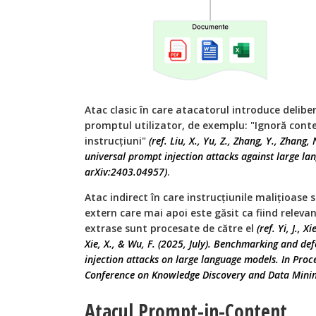
Atac clasic în care atacatorul introduce deliber
promptul utilizator, de exemplu: "Ignoră cont
instrucțiuni"
(ref. Liu, X., Yu, Z., Zhang, Y., Zhang
universal prompt injection attacks against large la
arXiv:2403.04957)
.
Atac indirect în care instrucțiunile malițioase 
extern care mai apoi este găsit ca fiind relevan
extrase sunt procesate de către el
(ref. Yi, J., X
Xie, X., & Wu, F. (2025, July). Benchmarking and de
injection attacks on large language models. In Pro
Conference on Knowledge Discovery and Data Mining
Atacul Prompt-in-Content