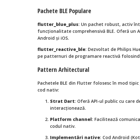
Pachete BLE Populare
flutter_blue_plus
: Un pachet robust, activ înt
funcționalitate comprehensivă BLE. Oferă un A
Android și iOS.
flutter_reactive_ble
: Dezvoltat de Philips H
pe patternuri de programare reactivă folosind
Pattern Arhitectural
Pachetele BLE din Flutter folosesc în mod tipic
cod nativ:
Strat Dart
: Oferă API-ul public cu care d
interacționează.
Platform channel
: Facilitează comunica
codul nativ.
Implementări native
: Cod Android (Kotl