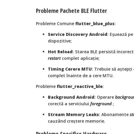
Probleme Pachete BLE Flutter
Probleme Comune
flutter_blue_plus
:
Service Discovery Android
: Eșuează pe
dispozitive;
Hot Reload
: Starea BLE persistă incorec
restart
complet aplicație;
Timing Cerere MTU
: Trebuie să aștepți
complet înainte de a cere MTU.
Probleme
flutter_reactive_ble
:
Background Android
: Operare
backgrou
corectă a serviciului
foreground
;
Stream Memory Leaks
: Abonamente
s
cauzând creștere memorie.
Probleme Specifice Hardware