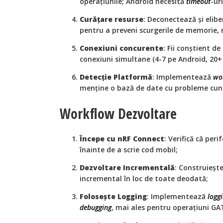
operațiunile; Android necesită
timeout
-ur
Curățare resurse
: Deconectează și elib
pentru a preveni scurgerile de memorie, 
Conexiuni concurente
: Fii conștient d
conexiuni simultane (4-7 pe Android, 20+ 
Detecție Platformă
: Implementează
wo
menține o bază de date cu probleme cuno
Workflow Dezvoltare
Începe cu nRF Connect
: Verifică că per
înainte de a scrie cod mobil;
Dezvoltare Incrementală
: Construiește
incremental în loc de toate deodată;
Folosește Logging
: Implementează
logg
debugging
, mai ales pentru operațiuni GA