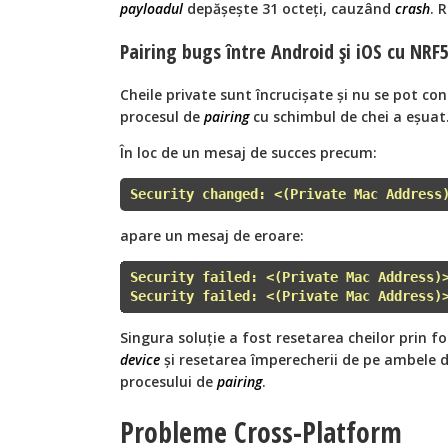
payloadul
depășește 31 octeți, cauzând
crash
. 
Pairing bugs între Android și iOS cu NR
Cheile private sunt încrucișate și nu se pot con
procesul de
pairing
cu schimbul de chei a eșuat
În loc de un mesaj de succes precum:
Security changed: <(Private Mac Address
apare un mesaj de eroare:
Security failed: <(Private Mac Address)
Security failed: <(Private Mac Address)
Singura soluție a fost resetarea cheilor prin
device
și resetarea împerecherii de pe ambele d
procesului de
pairing
.
Probleme Cross-Platform