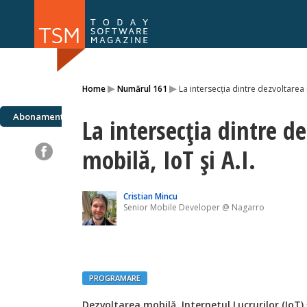
Numărul 169
Numărul 
▸
▸
Home
Numărul 161
La intersecția dintre dezvoltarea m
NOU
Abonamente
La intersecția dintre d
mobilă, IoT și A.I.
Cristian Mincu
Senior Mobile Developer @ Nagarro
PROGRAMARE
Dezvoltarea mobilă, Internetul Lucrurilor (IoT) și