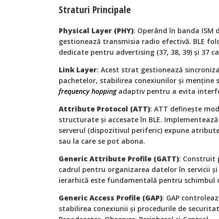
Straturi Principale
Physical Layer (PHY)
: Operând în banda ISM de
gestionează transmisia radio efectivă. BLE fol
dedicate pentru advertising (37, 38, 39) și 37 c
Link Layer
: Acest strat gestionează sincroniza
pachetelor, stabilirea conexiunilor și menține 
frequency hopping
adaptiv pentru a evita interf
Attribute Protocol (ATT)
: ATT definește mod
structurate și accesate în BLE. Implementează 
serverul (dispozitivul periferic) expune atribute p
sau la care se pot abona.
Generic Attribute Profile (GATT)
: Construit
cadrul pentru organizarea datelor în servicii și
ierarhică este fundamentală pentru schimbul 
Generic Access Profile (GAP)
: GAP controlează
stabilirea conexiunii și procedurile de securita