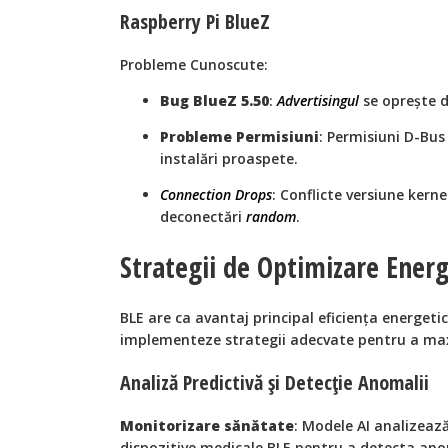
Raspberry Pi BlueZ
Probleme Cunoscute:
Bug BlueZ 5.50
:
Advertisingul
se oprește d
Probleme Permisiuni
: Permisiuni D-Bus
instalări proaspete.
Connection Drops
: Conflicte versiune kern
deconectări
random
.
Strategii de Optimizare Energ
BLE are ca avantaj principal eficiența energetic
implementeze strategii adecvate pentru a max
Analiză Predictivă și Detecție Anomalii
Monitorizare sănătate
: Modele AI analizează
dispozitive medicale BLE pentru a detecta ano