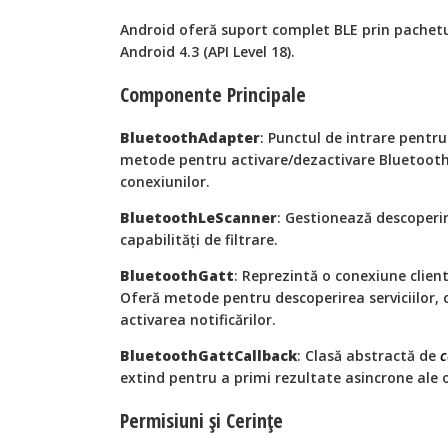
Android oferă suport complet BLE prin pachetu
Android 4.3 (API Level 18).
Componente Principale
BluetoothAdapter
: Punctul de intrare pentru
metode pentru activare/dezactivare Bluetooth, 
conexiunilor.
BluetoothLeScanner
: Gestionează descoperir
capabilități de filtrare.
BluetoothGatt
: Reprezintă o conexiune clien
Oferă metode pentru descoperirea serviciilor, ci
activarea notificărilor.
BluetoothGattCallback
: Clasă abstractă de
c
extind pentru a primi rezultate asincrone ale 
Permisiuni și Cerințe