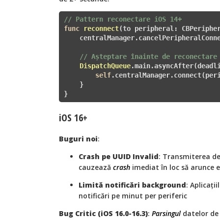
// Pattern reconectare iOS 14+
func
reconnect
(to peripheral: CBPeriphe
    centralManager.cancelPeripheralConne
// Așteptare înainte de reconectare
DispatchQueue
.main.asyncAfter(deadl
self
.centralManager.connect(per
    }

}
iOS 16+
Buguri noi
:
Crash pe UUID Invalid
: Transmiterea d
cauzează
crash
imediat în loc să arunce 
Limită notificări background
: Aplicații
notificări pe minut per periferic
Bug Critic (iOS 16.0-16.3)
:
Parsingul
datelor d