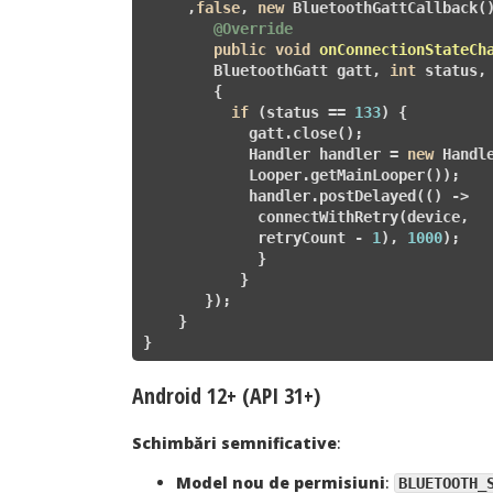
     ,
false
, 
new
 BluetoothGattCallback()
@Override
public
void
onConnectionStateCh
        BluetoothGatt gatt, 
int
 status,
{

if
 (status == 
133
) {

            gatt.close();

            Handler handler = 
new
 Handle
            Looper.getMainLooper());

            handler.postDelayed(() -> 

             connectWithRetry(device, 

             retryCount - 
1
), 
1000
);

             }

           }

       });

    }

}
Android 12+ (API 31+)
Schimbări semnificative
:
Model nou de permisiuni
:
BLUETOOTH_