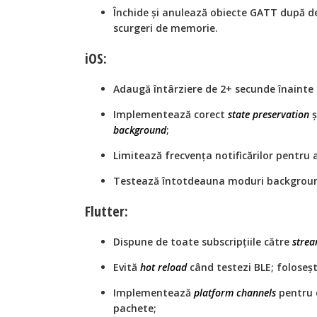
Închide și anulează obiecte GATT după d
scurgeri de memorie.
iOS:
Adaugă întârziere de 2+ secunde înainte 
Implementează corect
state preservation
ș
background
;
Limitează frecvența notificărilor pentru 
Testează întotdeauna moduri background 
Flutter:
Dispune de toate subscripțiile către
strea
Evită
hot reload
când testezi BLE; foloseș
Implementează
platform channels
pentru 
pachete;