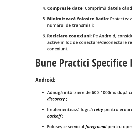
Compresie date
: Comprimă datele când
Minimizează folosire Radio
: Proiectea
numărul de transmisii;
Reciclare conexiuni
: Pe Android, consi
active în loc de conectare/deconectare r
conexiuni.
Bune Practici Specifice
Android:
Adaugă întârziere de 600-1000ms după c
discovery
;
Implementează logică
retry
pentru eroar
backoff
;
Folosește serviciul
foreground
pentru ope