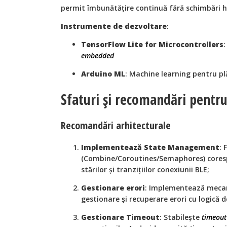
permit îmbunătățire continuă fără schimbări 
Instrumente de dezvoltare
:
TensorFlow Lite for Microcontrollers
embedded
Arduino ML
: Machine learning pentru pl
Sfaturi și recomandări pentru
Recomandări arhitecturale
Implementează State Management
: 
(Combine/Coroutines/Semaphores) cores
stărilor și tranzițiilor conexiunii BLE;
Gestionare erori
: Implementează meca
gestionare și recuperare erori cu logică 
Gestionare Timeout
: Stabilește
timeout