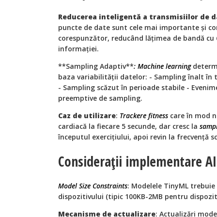
Reducerea inteligentă a transmisiilor de 
puncte de date sunt cele mai importante și c
corespunzător, reducând lățimea de bandă cu
informației.
**Sampling Adaptiv**
: Machine learning
determ
baza variabilității datelor: - Sampling înalt î
- Sampling scăzut în perioade stabile - Evenim
preemptive de sampling.
Caz de utilizare
:
Trackere fitness
care în mod n
cardiacă la fiecare 5 secunde, dar cresc la
sampl
începutul exercițiului, apoi revin la frecvență 
Considerații implementare AI
Model Size Constraints
: Modelele TinyML trebuie
dispozitivului (tipic 100KB-2MB pentru dispozi
Mecanisme de actualizare
: Actualizări mode