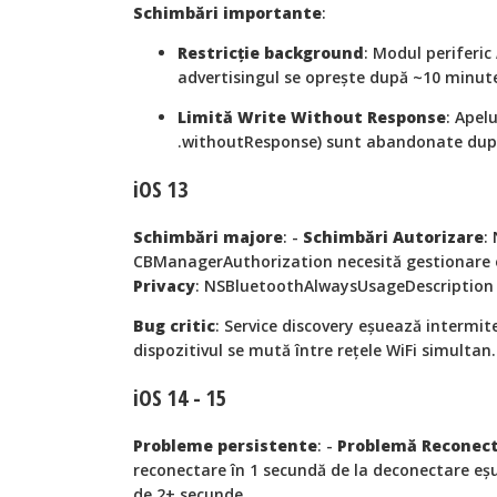
Schimbări importante
:
Restricție background
: Modul periferic
advertisingul se oprește după ~10 minut
Limită Write Without Response
: Apel
.withoutResponse) sunt abandonate dup
iOS 13
Schimbări majore
: -
Schimbări Autorizare
:
CBManagerAuthorization necesită gestionare e
Privacy
: NSBluetoothAlwaysUsageDescription 
Bug critic
: Service discovery eșuează intermit
dispozitivul se mută între rețele WiFi simultan.
iOS 14 - 15
Probleme persistente
: -
Problemă Reconect
reconectare în 1 secundă de la deconectare eșu
de 2+ secunde.