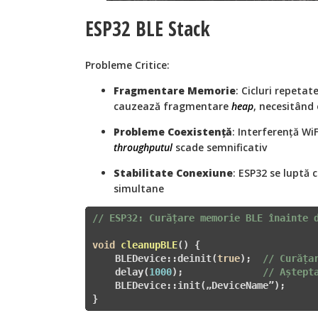
ESP32 BLE Stack
Probleme Critice:
Fragmentare Memorie
: Cicluri repeta
cauzează fragmentare
heap
, necesitând
Probleme Coexistență
: Interferență Wi
throughputul
scade semnificativ
Stabilitate Conexiune
: ESP32 se luptă 
simultane
// ESP32: Curățare memorie BLE înainte 
void
cleanupBLE
()
{

    BLEDevice::deinit(
true
);  
// Curăța
    delay(
1000
);              
// Aștept
    BLEDevice::init(„DeviceName”);

}