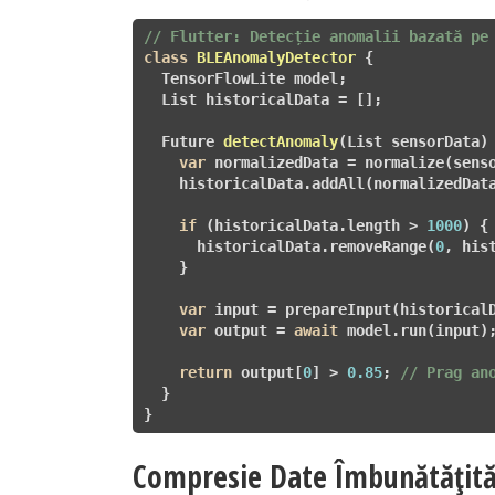
// Flutter: Detecție anomalii bazată pe
class
BLEAnomalyDetector
 {

  TensorFlowLite model;

  List
 historicalData = [];

Future
detectAnomaly
(List
 sensorData)
var
 normalizedData = normalize(senso
    historicalData.addAll(normalizedData
if
 (historicalData.length > 
1000
) {

      historicalData.removeRange(
0
, his
    }

var
 input = prepareInput(historicalD
var
 output = 
await
 model.run(input);
return
 output[
0
] > 
0.85
; 
// Prag an
  }

}
Compresie Date Îmbunătățită 