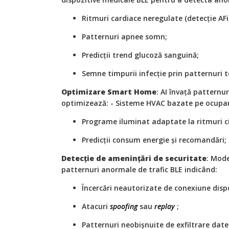
Ritmuri cardiace neregulate (detecție AFi
Patternuri apnee somn;
Predicții trend glucoză sanguină;
Semne timpurii infecție prin patternuri 
Optimizare Smart Home
: AI învață patternur
optimizează: - Sisteme HVAC bazate pe ocupare
Programe iluminat adaptate la ritmuri c
Predicții consum energie și recomandări;
Detecție de amenințări de securitate
: Mod
patternuri anormale de trafic BLE indicând:
Încercări neautorizate de conexiune dispo
Atacuri
spoofing
sau
replay
;
Patternuri neobișnuite de exfiltrare date