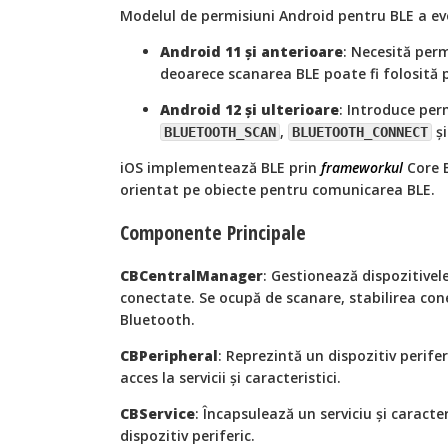
Modelul de permisiuni Android pentru BLE a ev
Android 11 și anterioare
: Necesită per
deoarece scanarea BLE poate fi folosită
Android 12 și ulterioare
: Introduce per
,
ș
BLUETOOTH_SCAN
BLUETOOTH_CONNECT
iOS implementează BLE prin
frameworkul
Core B
orientat pe obiecte pentru comunicarea BLE.
Componente Principale
CBCentralManager
: Gestionează dispozitivel
conectate. Se ocupă de scanare, stabilirea con
Bluetooth.
CBPeripheral
: Reprezintă un dispozitiv perife
acces la servicii și caracteristici.
CBService
: Încapsulează un serviciu și caracte
dispozitiv periferic.