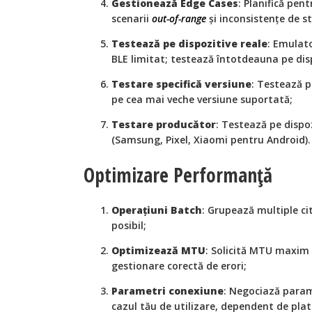
Gestionează Edge Cases
: Planifică pen
scenarii
out-of-range
și inconsistențe de st
Testează pe dispozitive reale
: Emulat
BLE limitat; testează întotdeauna pe disp
Testare specifică versiune
: Testează p
pe cea mai veche versiune suportată;
Testare producător
: Testează pe dispoz
(Samsung, Pixel, Xiaomi pentru Android).
Optimizare Performanță
Operațiuni Batch
: Grupează multiple cit
posibil;
Optimizează MTU
: Solicită MTU maxim
gestionare corectă de erori;
Parametri conexiune
: Negociază param
cazul tău de utilizare, dependent de pla