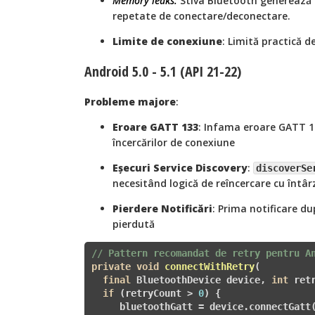
Memory leaks:
Stiva Bluetooth generează s
repetate de conectare/deconectare.
Limite de conexiune
: Limită practică d
Android 5.0 - 5.1 (API 21-22)
Probleme majore
:
Eroare GATT 133
: Infama eroare GATT 1
încercărilor de conexiune
Eșecuri Service Discovery
:
discoverSe
necesitând logică de reîncercare cu întâr
Pierdere Notificări
: Prima notificare d
pierdută
// Pattern recomandat de retry pentru A
private
void
connectWithRetry
(

final
 BluetoothDevice device, 
int
 ret
if
 (retryCount > 
0
) {

     bluetoothGatt = device.connectGatt(