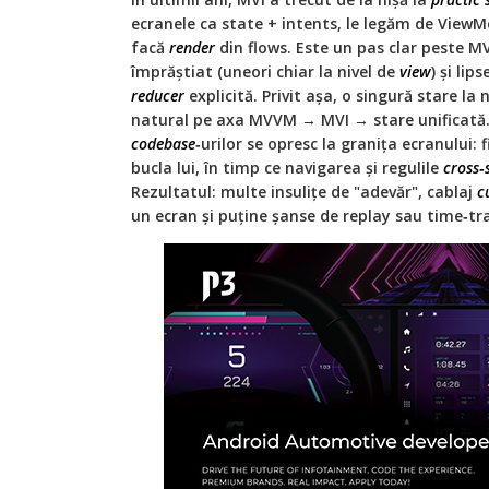
ecranele ca state + intents, le legăm de View
facă
render
din flows. Este un pas clar peste M
împrăștiat (uneori chiar la nivel de
view
) și lip
reducer
explicită. Privit așa, o singură stare la 
natural pe axa MVVM → MVI → stare unificată.
codebase
‑urilor se opresc la granița ecranului: 
bucla lui, în timp ce navigarea și regulile
cross‑
Rezultatul: multe insulițe de "adevăr", cablaj
c
un ecran și puține șanse de replay sau time‑tra