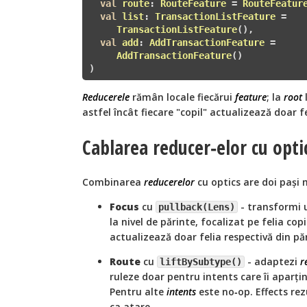
val
route
:
RouteFeature
 = 
RouteFeatur
val
list
:
TransactionListFeature
 = 

TransactionListFeature
(),

val
add
:
AddTransactionFeature
 = 

AddTransactionFeature
()

)
Reducerele
rămân locale fiecărui
feature
; la
root
astfel încât fiecare "copil" actualizează doar fe
Cablarea reducer‑elor cu optic
Combinarea
reducerelor
cu optics are doi pași m
Focus
cu
- transformi
pullback(Lens
)
la nivel de părinte, focalizat pe felia copi
actualizează doar felia respectivă din pă
Route
cu
- adaptezi
r
liftBySubtype
()
ruleze doar pentru intents care îi aparțin
Pentru alte
intents
este no‑op. Effects rez
ca atare.