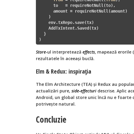
      to   = requireNotNull(to),

      amount = requireNotNull(amount)

    )

    env.txRepo.save(tx)

    AddTxIntent.Saved(tx)

  }

)
Store
‑ul interpretează
effects
, mapează erorile 
rezultatele în aceeași buclă.
Elm & Redux: inspirația
The Elm Architecture (TEA) și Redux au popular
actualizări pure,
side‑effecturi
descrise. Aplic ac
Android, un global store unic încă nu e foart
potrivește natural.
Concluzie