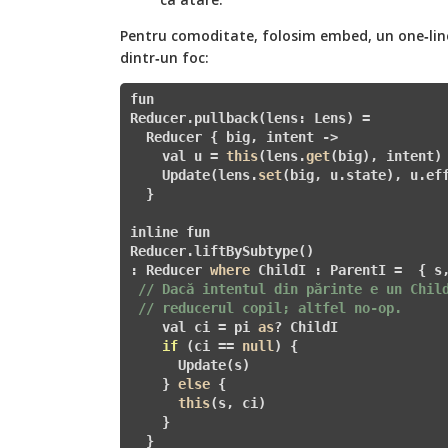
Pentru comoditate, folosim embed, un one‑liner
dintr‑un foc:
fun 
Reducer
.pullback(lens: Lens
) =

  Reducer
 { big, intent ->

    val u = 
this
(lens.
get
(big), intent)

    Update(lens.
set
(big, u.state), u.eff
  }

inline fun 
Reducer
.liftBySubtype()

: Reducer
where
 ChildI : ParentI =  { s,
// Dacă intentul din părinte e un Chil
// reducerul copil; altfel no‑op.
    val ci = pi 
as
? 
ChildI

if
(ci == 
null
)
{

      Update(s)

    } 
else
 {

this
(s, ci)

    }

  }
