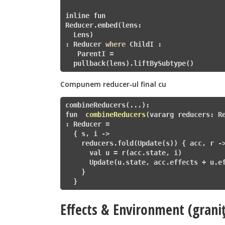
inline fun 
Reducer
.embed(lens: 

  Lens
)

: Reducer
where
 ChildI : 

   ParentI =

  pullback(lens).liftBySubtype()
Compunem reducer‑ul final cu
fun 
combineReducers
(vararg reducers: R
: Reducer
=

  { s, i ->

    reducers.fold(Update(s)) { acc, r ->
      val u = r(acc.state, i)

      Update(u.state, acc.effects + u.ef
    }

  }
Effects & Environment (graniț