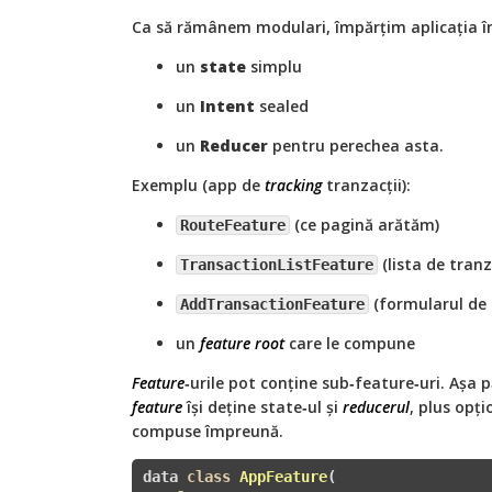
Ca să rămânem modulari, împărțim aplicația î
un
state
simplu
un
Intent
sealed
un
Reducer
pentru perechea asta.
Exemplu (app de
tracking
tranzacții):
(ce pagină arătăm)
RouteFeature
(lista de tranz
TransactionListFeature
(formularul de
AddTransactionFeature
un
feature root
care le compune
Feature
‑urile pot conține sub‑feature‑uri. Așa
feature
își deține state‑ul și
reducerul
, plus opți
compuse împreună.
data 
class
AppFeature
(