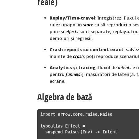
reale)
Replay/Time‑travel
: înregistrezi fluxul
rulezi înapoi în
store
ca să reproduci o se
pure și
effects
sunt separate, replay‑ul nu
demo‑uri și regresii.
Crash reports cu context exact
: salve
înainte de
crash
; poți reproduce scenariul
Analytics și tracing
: fluxul de
intents
e u
pentru
funnels
și măsurători de latență, 
ecrane.
Algebra de bază
import
 arrow.core.raise.Raise

typealias Effect
 =

  suspend Raise
.
(Env)
 ->
 Intent
