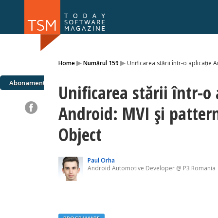
Numărul 169
Numărul 
▸
▸
Home
Numărul 159
Unificarea stării într-o aplicație 
NOU
Abonamente
Unificarea stării într-o 
Android: MVI și pattern
Object
Paul Orha
Android Automotive Developer @ P3 Romania