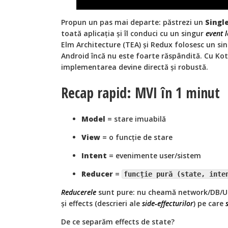
Propun un pas mai departe: păstrezi un
Singl
toată aplicația și îl conduci cu un singur
event 
Elm Architecture (TEA) și Redux folosesc un si
Android încă nu este foarte răspândită. Cu Kot
implementarea devine directă și robustă.
Recap rapid: MVI în 1 minut
Model
= stare imuabilă
View
= o funcție de stare
Intent
= evenimente user/sistem
Reducer
=
funcție pură (state, inte
Reducerele
sunt pure: nu cheamă network/DB/UI.
și effects (descrieri ale
side‑effecturilor
) pe care
De ce separăm effects de state?