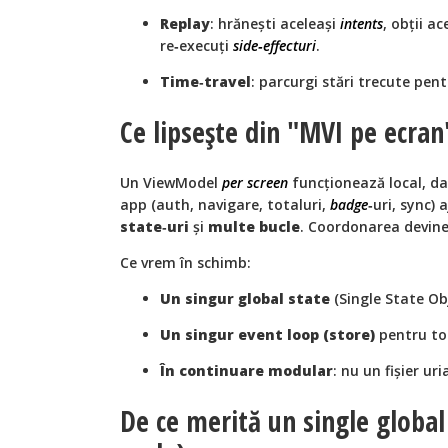
Replay
: hrănești aceleași
intents
, obții a
re‑execuți
side‑effecturi
.
Time‑travel
: parcurgi stări trecute pen
Ce lipsește din "MVI pe ecra
Un ViewModel
per screen
funcționează local, d
app (auth, navigare, totaluri,
badge
‑uri, sync) 
state‑uri
și
multe bucle
. Coordonarea devine
Ce vrem în schimb:
Un singur global state
(Single State Ob
Un singur event loop (store)
pentru to
În continuare modular
: nu un fișier ur
De ce merită un single global 