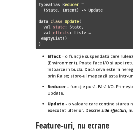
typealias R
educer
 =

(State, Intent)
 ->
 Update
data 
class
Update
(
  val 
state
: State,

  val 
effects
: List
> =  

 emptyList()

)
Effect
- o funcție suspendată care rulea
(Environment). Poate face I/O și apoi re
întoarce în buclă. Dacă ceva este în nere
prin Raise
; store‑ul mapează asta într‑un
Reducer
- funcție pură. Fără I/O. Primeșt
Update.
Update
- o valoare care conține starea no
executat ulterior. Descrie
side‑effecturi
, n
Feature‑uri, nu ecrane