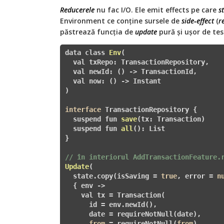
Reducerele
nu fac I/O. Ele emit effects pe care
s
Environment ce conține sursele de
side‑effect
(
r
păstrează funcția de
update
pură și ușor de tes
data class 
Env
(

  val txRepo: TransactionRepository,

  val newId: ()
 -> TransactionId,

  val now: 
()
 -> Instant

)

interface
 TransactionRepository 
{

suspend fun 
save
(tx: Transaction)
  suspend fun 
all
()
: List
}

// în interiorul AddTransactionFeature.
Update
(

  state.copy(isSaving = 
true
, error = 
n
{ env ->

    val tx = Transaction(

      id = env.newId(),

      date = requireNotNull(date),

from
 = requireNotNull(
from
),
