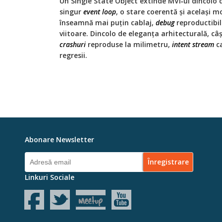
Un Single State Object extinde MVI‑ul dincolo d
singur
event loop
, o stare coerentă și același m
înseamnă mai puțin cablaj,
debug
reproductibil 
viitoare. Dincolo de eleganța arhitecturală, câș
crashuri
reproduse la milimetru,
intent stream
ca
regresii.
Abonare Newsletter
Linkuri Sociale