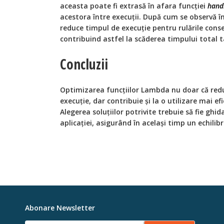
aceasta poate fi extrasă în afara funcției
hand
acestora între execuții. După cum se observă î
reduce timpul de execuție pentru rulările conse
contribuind astfel la scăderea timpului total 
Concluzii
Optimizarea funcțiilor Lambda nu doar că reduc
execuție, dar contribuie și la o utilizare mai ef
Alegerea soluțiilor potrivite trebuie să fie ghid
aplicației, asigurând în același timp un echilib
Abonare Newsletter