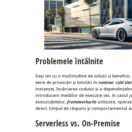
Problemele întâlnite
Deși vin cu o multitudine de soluții și beneficii,
serie de provocări și limitări în
runtime
:
cold star
instanței, încărcarea codului și a dependințelo
introducerii mediilor de execuție (ex. în cazul 
executabilelor,
frameworkurile
utilizate, operaț
direct timpul de răspuns și comportamentul a
Serverless vs. On-Premise