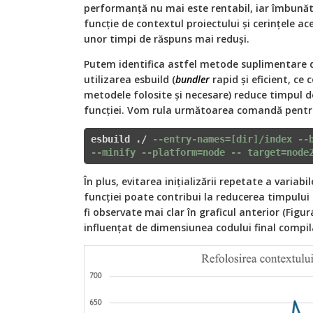
performanță nu mai este rentabil, iar îmbunătă
funcție de contextul proiectului și cerințele a
unor timpi de răspuns mai reduși.
Putem identifica astfel metode suplimentare 
utilizarea esbuild (
bundler
rapid și eficient, ce
metodele folosite și necesare) reduce timpul de 
funcției. Vom rula următoarea comandă pentr
esbuild ./ 
--entry-names=[dir]/index --
--minify --platform=node -- target=node
În plus, evitarea inițializării repetate a variabi
funcției poate contribui la reducerea timpului
fi observate mai clar în graficul anterior (Figur
influențat de dimensiunea codului final compil