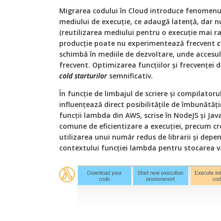
Migrarea codului în Cloud introduce fenomenul 
mediului de execuție, ce adaugă latență, dar nu
(reutilizarea mediului pentru o execuție mai rap
producție poate nu experimentează frecvent
c
schimbă în mediile de dezvoltare, unde accesul 
frecvent. Optimizarea funcțiilor și frecvenței
cold starturilor
semnificativ.
În funcție de limbajul de scriere și compilatoru
influențează direct posibilitățile de îmbunătăți
funcții lambda din AWS, scrise în NodeJS și Java
comune de eficientizare a execuției, precum c
utilizarea unui număr redus de librarii și depen
contextului funcției lambda pentru stocarea var