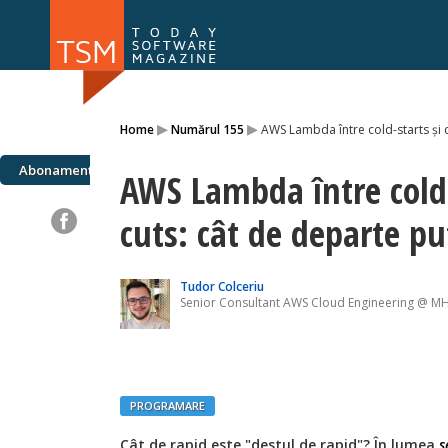
Numărul 169
Numărul 
▸
▸
Home
Numărul 155
AWS Lambda între cold-starts și 
NOU
Abonamente
AWS Lambda între cold-s
cuts: cât de departe 
Tudor Colceriu
Senior Consultant AWS Cloud Engineering @ 
PROGRAMARE
Cât de rapid este "destul de rapid"? În lumea
s