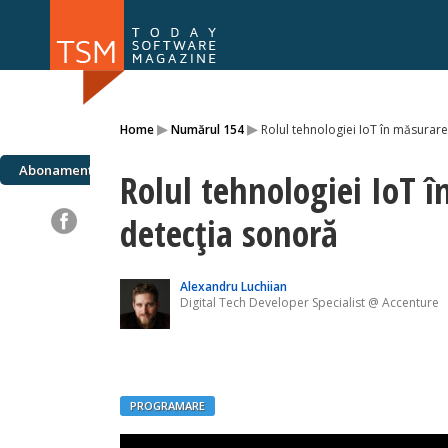
Numărul 169
Numărul 
▸
▸
Home
Numărul 154
Rolul tehnologiei IoT în măsurare
NOU
Abonamente
Rolul tehnologiei IoT î
detecția sonoră
Alexandru Luchiian
Digital Tech Developer Specialist @ Accenture
PROGRAMARE