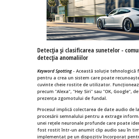
Detecția și clasificarea sunetelor - comu
detecția anomaliilor
Keyword Spotting
- Această soluție tehnologică
pentru a crea un sistem care poate recunoaște
cuvinte cheie rostite de utilizator. Funcționeaz
precum "Alexa", "Hey Siri" sau "OK, Google", det
prezența zgomotului de fundal.
Procesul implică colectarea de date audio de l
procesării semnalului pentru a extrage informa
unei rețele neuronale profunde care poate iden
fost rostit într-un anumit clip audio sau în timp
implementat pe un dispozitiv încorporat pent