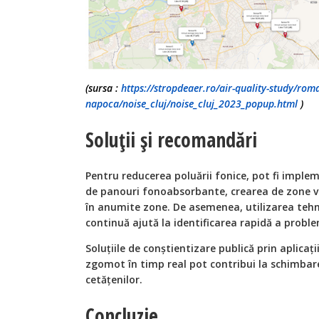
(sursa :
https://stropdeaer.ro/air-quality-study/roma
napoca/noise_cluj/noise_cluj_2023_popup.html
)
Soluții și recomandări
Pentru reducerea poluării fonice, pot fi imple
de panouri fonoabsorbante, crearea de zone ver
în anumite zone. De asemenea, utilizarea tehn
continuă ajută la identificarea rapidă a proble
Soluțiile de conștientizare publică prin aplicați
zgomot în timp real pot contribui la schimb
cetățenilor.
Concluzie