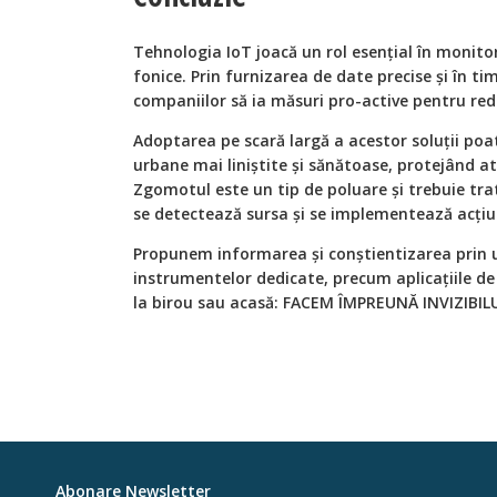
Tehnologia IoT joacă un rol esențial în monitor
fonice. Prin furnizarea de date precise și în tim
companiilor să ia măsuri pro-active pentru re
Adoptarea pe scară largă a acestor soluții poa
urbane mai liniștite și sănătoase, protejând at
Zgomotul este un tip de poluare și trebuie tra
se detectează sursa și se implementează acțiu
Propunem informarea și conștientizarea prin u
instrumentelor dedicate, precum aplicațiile de
la birou sau acasă: FACEM ÎMPREUNĂ INVIZIBILU
Abonare Newsletter