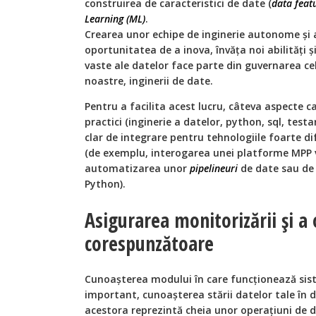
construirea de caracteristici de date (
data feat
Learning (ML)
.
Crearea unor echipe de inginerie autonome și 
oportunitatea de a inova, învăța noi abilități ș
vaste ale datelor face parte din guvernarea ce
noastre, inginerii de date.
Pentru a facilita acest lucru, câteva aspecte c
practici (inginerie a datelor, python, sql, test
clar de integrare pentru tehnologiile foarte di
(de exemplu, interogarea unei platforme MPP va
automatizarea unor
pipelineuri
de date sau de
Python).
Asigurarea monitorizării și a 
corespunzătoare
Cunoașterea modului în care funcționează sist
important, cunoașterea stării datelor tale în d
acestora reprezintă cheia unor operațiuni de 