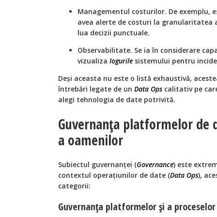
Managementul costurilor. De exemplu, es
avea alerte de costuri la granularitatea 
lua decizii punctuale.
Observabilitate. Se ia în considerare cap
vizualiza
logurile
sistemului pentru incide
Deși aceasta nu este o listă exhaustivă, acest
întrebări legate de un
Data Ops
calitativ pe car
alegi tehnologia de date potrivită.
Guvernanța platformelor de d
a oamenilor
Subiectul guvernanței (
Governance
) este extrem
contextul operațiunilor de date (
Data Ops
), ac
categorii:
Guvernanța platformelor și a proceselor