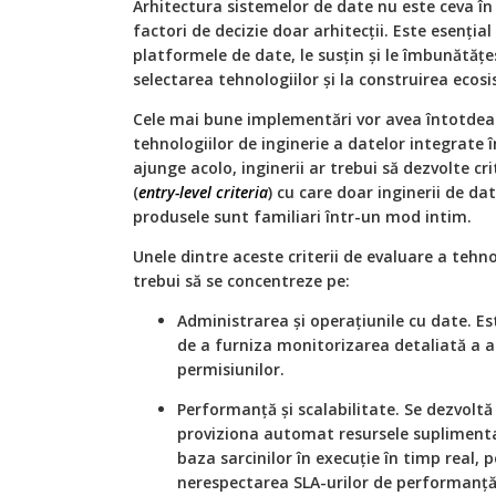
Arhitectura sistemelor de date nu este ceva în c
factori de decizie doar arhitecții. Este esențial
platformele de date, le susțin și le îmbunătățes
selectarea tehnologiilor și la construirea ecos
Cele mai bune implementări vor avea întotdeaun
tehnologiilor de inginerie a datelor integrate 
ajunge acolo, inginerii ar trebui să dezvolte cri
(
entry-level criteria
) cu care doar inginerii de dat
produsele sunt familiari într-un mod intim.
Unele dintre aceste criterii de evaluare a tehn
trebui să se concentreze pe:
Administrarea și operațiunile cu date. Es
de a furniza monitorizarea detaliată a act
permisiunilor.
Performanță și scalabilitate. Se dezvoltă
proviziona automat resursele suplimenta
baza sarcinilor în execuție în timp real, 
nerespectarea SLA-urilor de performanță