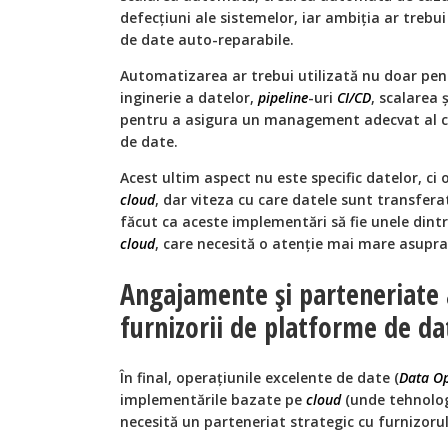
defecțiuni ale sistemelor, iar ambiția ar trebui 
de date auto-reparabile.
Automatizarea ar trebui utilizată nu doar pen
inginerie a datelor,
pipeline
-uri
CI/CD
, scalarea 
pentru a asigura un management adecvat al c
de date.
Acest ultim aspect nu este specific datelor, ci
cloud
, dar viteza cu care datele sunt transfera
făcut ca aceste implementări să fie unele dintr
cloud
, care necesită o atenție mai mare asupra 
Angajamente și parteneriate 
furnizorii de platforme de da
În final, operațiunile excelente de date (
Data O
implementările bazate pe
cloud
(unde tehnolog
necesită un parteneriat strategic cu furnizoru