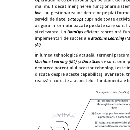
mai mult decât menținerea funcționării sisteme
live
sau gestionarea incidentelor pe platforme
servicii de date.
DataOps
cuprinde toate activită
asigura informații bazate pe date care sunt liv
și relevante. Un
DataOps
eficient reprezintă fu
implementări de succes ale
Machine Learning
(ML
(AI)
.
În lumea tehnologică actuală, termeni precum In
Machine Learning (ML)
și
Data Science
sunt omnipr
deoarece potențialul acestor tehnologii este i
discuta despre aceste capabilități avansate, 
realizării corecte a aspectelor fundamentale l