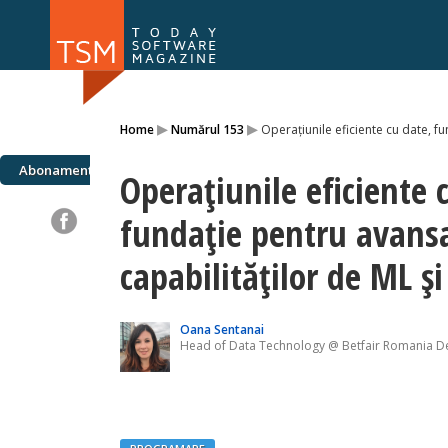
Numărul 169
Numărul 
▸
▸
Home
Numărul 153
Operațiunile eficiente cu date, f
NOU
Abonamente
Operațiunile eficiente 
fundație pentru avans
capabilităților de ML și
Oana Sentanai
Head of Data Technology @ Betfair Romania 