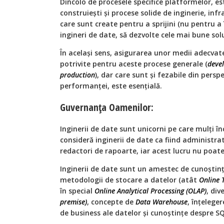
Dincolo de procesele specifice platformelor, e
construiești și procese solide de inginerie, inf
care sunt create pentru a sprijini (nu pentru a 
ingineri de date, să dezvolte cele mai bune solu
În același sens, asigurarea unor medii adecvate
potrivite pentru aceste procese generale (
devel
production
), dar care sunt și fezabile din perspe
performanței, este esențială.
Guvernanța Oamenilor:
Inginerii de date sunt unicorni pe care mulți înc
consideră inginerii de date ca fiind administra
redactori de rapoarte, iar acest lucru nu poate
Inginerii de date sunt un amestec de cunoștinț
metodologii de stocare a datelor (atât
Online 
în special
Online Analytical Processing (OLAP)
, div
premise)
, concepte de
Data Warehouse
, înțeleger
de business ale datelor și cunoștințe despre S