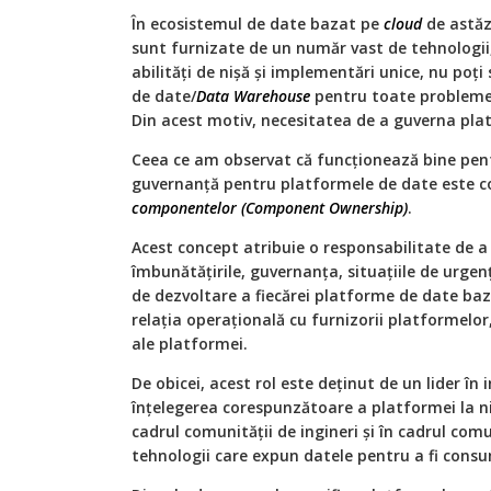
În ecosistemul de date bazat pe
cloud
de astăzi
sunt furnizate de un număr vast de tehnologii
abilități de nișă și implementări unice, nu poți 
de date/
Data Warehouse
pentru toate problemele
Din acest motiv, necesitatea de a guverna plat
Ceea ce am observat că funcționează bine pent
guvernanță pentru platformele de date este 
componentelor (Component Ownership)
.
Acest concept atribuie o responsabilitate de a
îmbunătățirile, guvernanța, situațiile de urgen
de dezvoltare a fiecărei platforme de date ba
relația operațională cu furnizorii platformelor,
ale platformei.
De obicei, acest rol este deținut de un lider în 
înțelegerea corespunzătoare a platformei la nivel
cadrul comunității de ingineri și în cadrul comu
tehnologii care expun datele pentru a fi cons