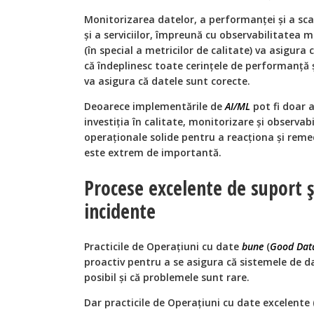
Monitorizarea datelor, a performanței și a scal
și a serviciilor, împreună cu observabilitatea me
(în special a metricilor de calitate) va asigura
că îndeplinesc toate cerințele de performanță ș
va asigura că datele sunt corecte.
Deoarece implementările de
AI/ML
pot fi doar 
investiția în calitate, monitorizare și observab
operaționale solide pentru a reacționa și remed
este extrem de importantă.
Procese excelente de suport ș
incidente
Practicile de Operațiuni cu date
bune
(
Good Dat
proactiv pentru a se asigura că sistemele de d
posibil și că problemele sunt rare.
Dar practicile de Operațiuni cu date excelente 