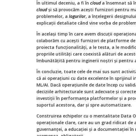
În ultimul deceniu, a fi în
cloud
a însemnat să în
cloud
și să provocăm acești furnizori pentru ma
problemelor, a
logurilor
, a înțelegerii designulu
explicații detaliate când vine vorba de proble
În același timp în care avem discuții operațional
colaborăm cu acești furnizori de platforme de
proiecta funcționalități, a le testa, a le modifi
propriile utilități care coexistă alături de ac
îmbunătățită pentru inginerii noștri și pentru a
În concluzie, toate cele de mai sus sunt activit
că ai operațiuni cu date excelente în sprijinul
ML/AI. Dacă operațiunile de date încep cu vali
deciziile arhitecturale sunt adecvate și corect
investiții în performanța platformelor și a pro
suportul acestora, dar și spre automatizare.
Construirea echipelor cu o mentalitate Data O
operaționale clare, care au un grad ridicat de
guvernanței, a educației și a documentației în 
asemenea, obligatorii.