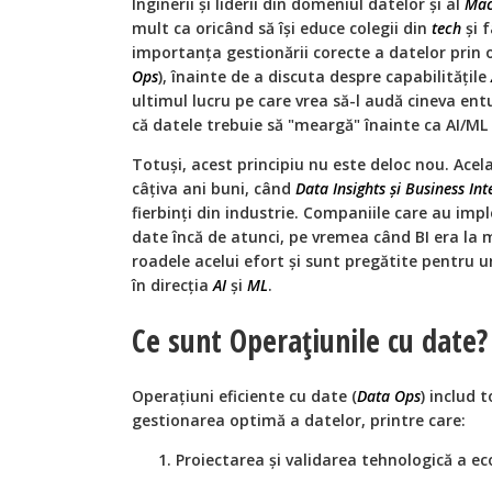
Inginerii și liderii din domeniul datelor și al
Mac
mult ca oricând să își educe colegii din
tech
și f
importanța gestionării corecte a datelor prin 
Ops
), înainte de a discuta despre capabilitățile
ultimul lucru pe care vrea să-l audă cineva ent
că datele trebuie să "meargă" înainte ca AI/ML
Totuși, acest principiu nu este deloc nou. Acela
câțiva ani buni, când
Data Insights și Business Inte
fierbinți din industrie. Companiile care au imp
date încă de atunci, pe vremea când BI era la 
roadele acelui efort și sunt pregătite pentru 
în direcția
AI
și
ML
.
Ce sunt Operațiunile cu date?
Operațiuni eficiente cu date (
Data Ops
) includ 
gestionarea optimă a datelor, printre care:
Proiectarea și validarea tehnologică a e