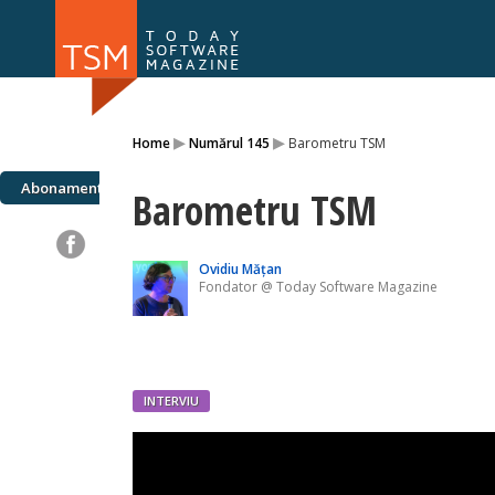
Numărul 169
Numărul 
▸
▸
Home
Numărul 145
Barometru TSM
NOU
Abonamente
Barometru TSM
Ovidiu Mățan
Fondator @ Today Software Magazine
INTERVIU