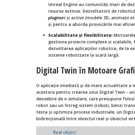
Unreal Engine au comunități mari de dez
resurse extinse. Dezvoltatorii de robotică
pluginuri
și active (modele 3D, animații et
și pentru a aborda provocările mai eficie
Scalabilitate și flexibilitate:
Motoarele 
gestiona proiecte complexe și scalabile, 
dezvoltarea aplicațiilor robotice, de la e
sisteme robotizate la scară largă.
Digital Twin în Motoare Graf
O aplicație imediată și de mare actualitate a 
acestora pentru crearea unui Digital Twin - un
deosebire de o simulare, care presupune folos
robot sau un întreg sistem (roboți, benzi tran
testa și optimiza procese industriale, un Dig
bidirecțională între obiectul real și obiectul virt