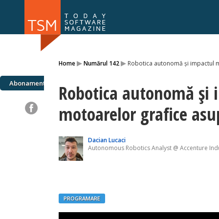
Numărul 169
Numărul 
▸
▸
Home
Numărul 142
Robotica autonomă și impactul m
NOU
Abonamente
Robotica autonomă și 
motoarelor grafice asu
Dacian Lucaci
Autonomous Robotics Analyst @ Accenture Indu
PROGRAMARE