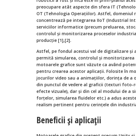
roboticii a fost și încă este în prim-planul ac
preocupare atât aspecte din sfera IT (Tehnologi
OT (Tehnologia Operațiilor). Astfel, domeniul
concentrează pe integrarea IIoT (Industrial Int
serviciilor informatice (precum preluarea, stoc
controlul și monitorizarea proceselor industria
producție [1],[2].
Astfel, pe fondul acestui val de digitalizare și 
permită simularea, controlul și monitorizarea 
motoarele grafice sunt văzute ca având potenți
pentru crearea acestor aplicații. Folosite în m
jocurilor video sau a animațiilor, dorința de a 
din punctul de vedere al graficii (texturi foto-
efecte vizuale), dar și din cel al modului de a 
forțelor, simularea fluidelor etc.) a adus acest
realism pertinent pentru cerințele din industria
Beneficii și aplicații
Motoarele grafice din prezent precum Unity și