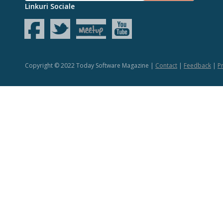
Linkuri Sociale
Copyright © 2022 Today Software Magazine |
Contact
|
Feedback
|
Pr