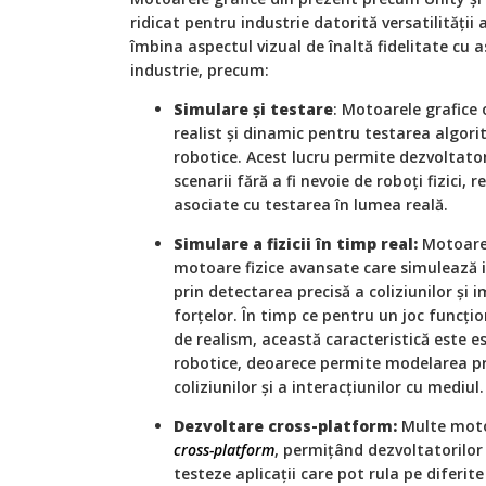
ridicat pentru industrie datorită versatilității 
îmbina aspectul vizual de înaltă fidelitate cu a
industrie, precum:
Simulare și testare
: Motoarele grafice
realist și dinamic pentru testarea algor
robotice. Acest lucru permite dezvoltato
scenarii fără a fi nevoie de roboți fizici, r
asociate cu testarea în lumea reală.
Simulare a fizicii în timp real:
Motoarel
motoare fizice avansate care simulează in
prin detectarea precisă a coliziunilor și 
forțelor. În timp ce pentru un joc funcț
de realism, această caracteristică este es
robotice, deoarece permite modelarea pre
coliziunilor și a interacțiunilor cu mediul.
Dezvoltare cross-platform:
Multe moto
cross-platform
, permițând dezvoltatorilor 
testeze aplicații care pot rula pe diferit