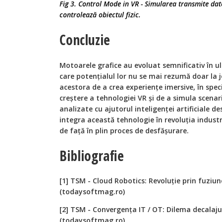
Fig 3. Control Mode in VR - Simularea transmite date 
controlează obiectul fizic.
Concluzie
Motoarele grafice au evoluat semnificativ în ult
care potențialul lor nu se mai rezumă doar la 
acestora de a crea experiențe imersive, în speci
creștere a tehnologiei VR și de a simula scenari
analizate cu ajutorul inteligenței artificiale d
integra această tehnologie în revoluția indust
de față în plin proces de desfășurare.
Bibliografie
[1] TSM - Cloud Robotics: Revoluție prin fuziun
(todaysoftmag.ro)
[2] TSM - Convergența IT / OT: Dilema decalajul
(todaysoftmag.ro)