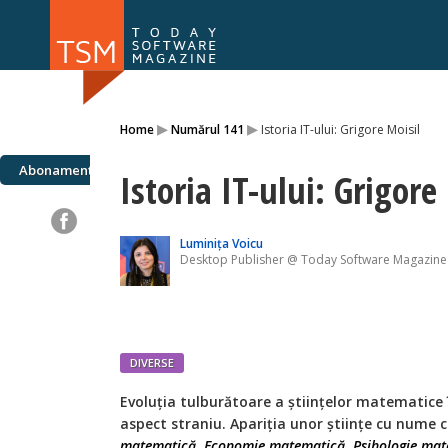
Numărul 169
Numărul 
▸
▸
Home
Numărul 141
Istoria IT-ului: Grigore Moisil
NOU
Abonamente
Istoria IT-ului: Grigore
Luminița Voicu
Desktop Publisher @ Today Software Magazine
DIVERSE
Evoluția tulburătoare a științelor matematice 
aspect straniu. Apariția unor științe cu nume 
matematică
,
Economie matematică
,
Psihologie ma