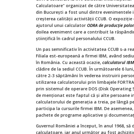
Calculatoare" organizat de către Universitatea 
din București a fost unul dintre evenimentele 
creșterea calității activității CCUB. O expoziți
ajutorul unui calculator
ODRA de producție polo
doilea eveniment care a contribuit la răspândir
științifică în cadrul personalului CCUB.
Un pas semnificativ în activitatea CCUB s-a rea
Filiala est-europeană a firmei IBM, având sediu
în România. Cu această ocazie,
calculatorul IB
clădire de la sediul CCUB. În următoarele 6 luni
către 2-3 săptămâni în vederea instruirii pers
utilizarea calculatorului prin limbajele FORTR
prin sistemul de operare DOS (Disk Operating 
de menționat este faptul că și alte persoane in
calculatorului de generația a treia, pe lângă 
participa la cursurile firmei IBM. De asemenea,
pachete de programe aplicative și documentați
Guvernul României a început, în anul 1968, să d
calculatoare, iar anul următor au fost achiziț