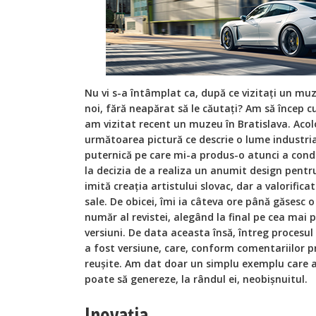
Nu vi s-a întâmplat ca, după ce vizitați un muz
noi, fără neapărat să le căutați? Am să încep 
am vizitat recent un muzeu în Bratislava. Aco
următoarea pictură ce descrie o lume industrial
puternică pe care mi-a produs-o atunci a cond
la decizia de a realiza un anumit design pentr
imită creația artistului slovac, dar a valorifica
sale. De obicei, îmi ia câteva ore până găsesc 
număr al revistei, alegând la final pe cea mai 
versiuni. De data aceasta însă, întreg procesu
a fost versiune, care, conform comentariilor p
reușite. Am dat doar un simplu exemplu care a
poate să genereze, la rândul ei, neobișnuitul.
Inovația