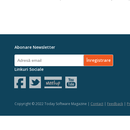
Abonare Newsletter
Linkuri Sociale
Copyright © 2022 Today Software Magazine |
Contact
|
Feedback
|
Pr