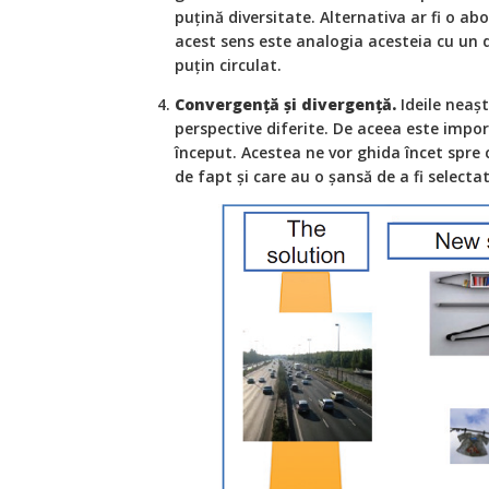
puțină diversitate. Alternativa ar fi o ab
acest sens este analogia acesteia cu un d
puțin circulat.
Convergență și divergență.
Ideile neașt
perspective diferite. De aceea este impo
început. Acestea ne vor ghida încet spre 
de fapt și care au o șansă de a fi selectate