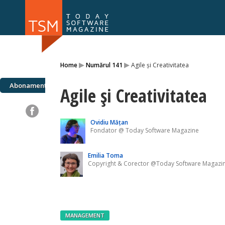
Numărul 169
Numărul 
▸
▸
Home
Numărul 141
Agile și Creativitatea
NOU
Abonamente
Agile și Creativitatea
Ovidiu Mățan
Fondator @ Today Software Magazine
Emilia Toma
Copyright & Corector @Today Software Magazi
MANAGEMENT