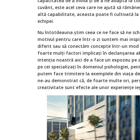
capacitatea de a inova și de a ne adapta la con
cuvânt, este acel ceva care ne ajută să rămânem
altă capabilitate, aceasta poate fi cultivată la 
echipei.
Nu întotdeauna știm ceea ce ne face să ne sc
motivul pentru care într-o zi suntem mai inspir
diferit sau să conectăm concepte într-un mod 
foarte mulți factori implicați în declanșarea a
intenția noastră aici de a face un expozeu pe 
pe cei specializați în domeniul psihologiei, pent
putem face trimitere la exemplele din viața de 
ne-au demonstrat că, de foarte multe ori, per
creativitate sunt efecte ale unor experiențe ie