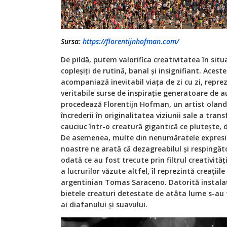
Sursa:
https://florentijnhofman.com/
De pildă, putem valorifica creativitatea în situ
copleșiți de rutină, banal și insignifiant. Acest
acompaniază inevitabil viața de zi cu zi, reprez
veritabile surse de inspirație generatoare de a
procedează Florentijn Hofman, un artist oland
încrederii în originalitatea viziunii sale a tr
cauciuc într-o creatură gigantică ce plutește, d
De asemenea, multe din nenumăratele expresii p
noastre ne arată că dezagreabilul și respingăt
odată ce au fost trecute prin filtrul creativităț
a lucrurilor văzute altfel, îl reprezintă creațiile
argentinian Tomas Saraceno. Datorită instalați
bietele creaturi detestate de atâta lume s-au
ai diafanului și suavului.