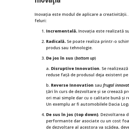
Inovația este modul de aplicare a creativități
feluri:
Incrementală.
Inovația este realizată su
Radicală.
Se poate realiza printr-o schi
produs sau tehnologie.
De jos în sus
(
bottom up
)
a.
Disruptive Innovation
. Se realizeaz
reduse față de produsul deja existent pe 
b.
Reverse Innovation
sau
frugal innova
țări în curs de dezvoltare și se creează p
ori mai simple dar cu o calitate bună și
Un exemplu ar fi automobilele Dacia Log
De sus în jos (top down)
. Dezvoltarea d
performante dar asociate cu un cost foar
de dezvoltare al acestora va scădea, deve