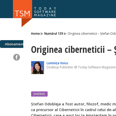
Numărul 169
Numărul 
▸
▸
Home
Numărul 139
Originea ciberneticii – Ștefan Od
NOU
Abonamente
Originea ciberneticii –
Luminița Voicu
Desktop Publisher @ Today Software Magazine
DIVERSE
Ștefan Odobleja a fost autor, filozof, medic mi
ca precursor al Ciberneticii în cadrul celui de-a
Ciberneticii, care a avut loc la Amsterdam în 