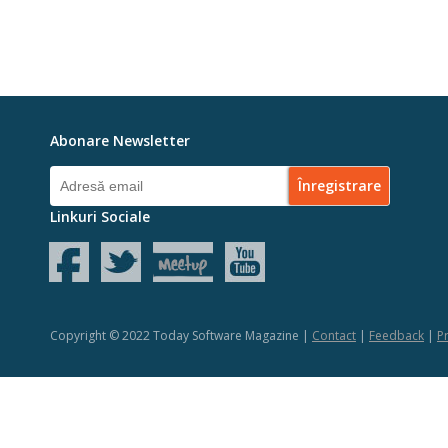
Abonare Newsletter
Linkuri Sociale
Copyright © 2022 Today Software Magazine |
Contact
|
Feedback
|
Pr