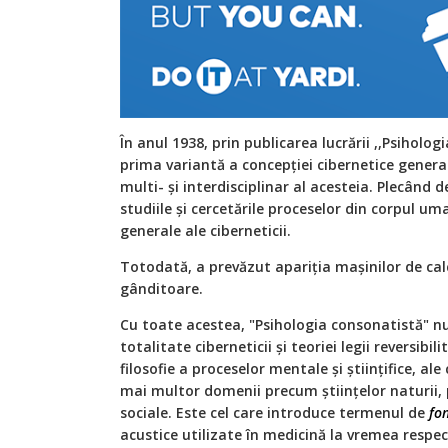
În anul 1938, prin publicarea lucrării ,,Psiholo
prima variantă a concepției cibernetice gener
multi- și interdisciplinar al acesteia. Plecând 
studiile și cercetările proceselor din corpul um
generale ale ciberneticii.
Totodată, a prevăzut apariția mașinilor de calc
gânditoare.
Cu toate acestea, "Psihologia consonatistă" nu
totalitate ciberneticii și teoriei legii reversibili
filosofie a proceselor mentale și științifice, ale 
mai multor domenii precum științelor naturii, p
sociale. Este cel care introduce termenul de
fo
acustice utilizate în medicină la vremea respec