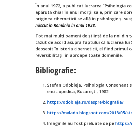
În anul 1972, a publicat lucrarea "Psihologia co
apărută chiar în anul morții sale, prin care d
originea ciberneticii se află în psihologie și su
născut în România în anul 1938.
Tot mai mulți oameni de știință de la noi din ța
căzut de acord asupra faptului că lucrarea lui
deosebit în istoria ciberneticii, el fiind primul 
reversibilității în aproape toate domeniile.
Bibliografie:
Ștefan Odobleja, Psihologia Consonantistă 
enciclopedica, București, 1982
https://odobleja.ro/despre/biografia/
https://mvlada.blogspot.com/2018/05/st
Imaginile au fost preluate de pe
https://