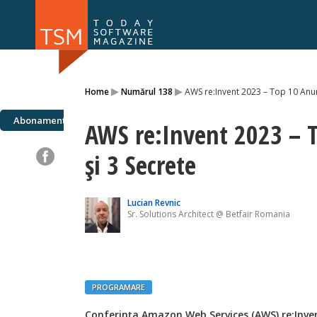
Numărul 169
Numărul 
▸
▸
Home
Numărul 138
AWS re:Invent 2023 – Top 10 Anun
NOU
Abonamente
AWS re:Invent 2023 – 
și 3 Secrete
Lucian Revnic
Sr. Solutions Architect @ Betfair Romania
PROGRAMARE
Conferința Amazon Web Services (AWS) re:Inven