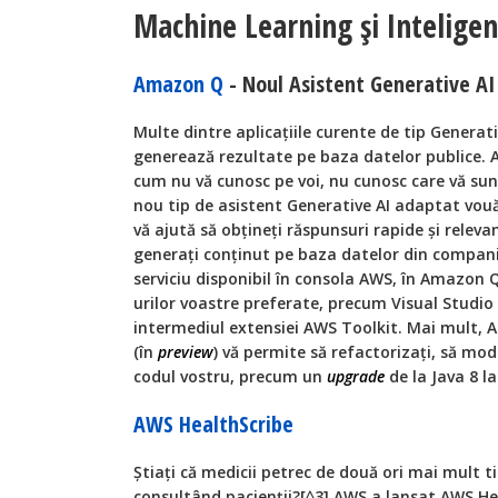
Machine Learning și Inteligenț
Amazon Q
- Noul Asistent Generative AI
Multe dintre aplicațiile curente de tip Genera
generează rezultate pe baza datelor publice. 
cum nu vă cunosc pe voi, nu cunosc care vă su
nou tip de asistent Generative AI adaptat vou
vă ajută să obțineți răspunsuri rapide și releva
generați conținut pe baza datelor din compan
serviciu disponibil în consola AWS, în Amazon Q
urilor voastre preferate, precum Visual Studio
intermediul extensiei AWS Toolkit. Mai mult
(în
preview
) vă permite să refactorizați, să mo
codul vostru, precum un
upgrade
de la Java 8 la
AWS HealthScribe
Știați că medicii petrec de două ori mai mult 
consultând pacienții?[^3] AWS a lansat AWS H