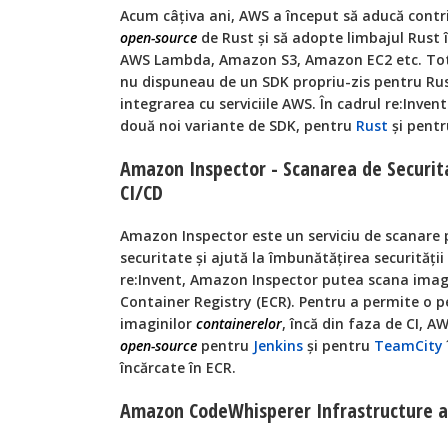
Acum câțiva ani, AWS a început să aducă contri
open-source
de Rust și să adopte limbajul Rust î
AWS Lambda, Amazon S3, Amazon EC2 etc. Totu
nu dispuneau de un SDK propriu-zis pentru Rust
integrarea cu serviciile AWS. În cadrul re:Inve
două noi variante de SDK, pentru
Rust
și pent
Amazon Inspector - Scanarea de Securita
CI/CD
Amazon Inspector este un serviciu de scanare p
securitate și ajută la îmbunătățirea securității
re:Invent, Amazon Inspector putea scana imag
Container Registry (ECR). Pentru a permite o p
imaginilor
containerelor
, încă din faza de CI, A
open-source
pentru
Jenkins
și pentru
TeamCity
încărcate în ECR.
Amazon CodeWhisperer Infrastructure as