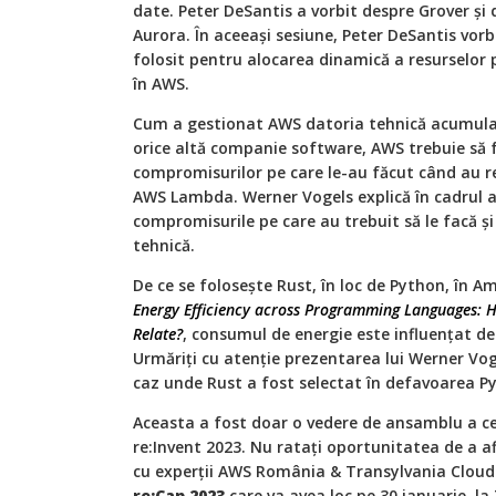
date. Peter DeSantis a vorbit despre Grover și
Aurora. În aceeași sesiune, Peter DeSantis vor
folosit pentru alocarea dinamică a resurselor 
în AWS.
Cum a gestionat AWS datoria tehnică acumula
orice altă companie software, AWS trebuie să f
compromisurilor pe care le-au făcut când au re
AWS Lambda. Werner Vogels explică în cadrul 
compromisurile pe care au trebuit să le facă ș
tehnică.
De ce se folosește Rust, în loc de Python, în Am
Energy Efficiency across Programming Languages:
Relate?
, consumul de energie este influențat de
Urmăriți cu atenție prezentarea lui Werner Voge
caz unde Rust a fost selectat în defavoarea P
Aceasta a fost doar o vedere de ansamblu a c
re:Invent 2023. Nu ratați oportunitatea de a a
cu experții AWS România & Transylvania Cloud
re:Cap 2023
care va avea loc pe 30 ianuarie, la