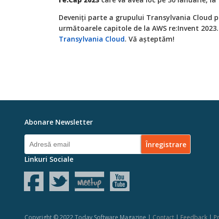
Deveniți parte a grupului Transylvania Cloud pe
următoarele capitole de la AWS re:Invent 2023.
Transylvania Cloud
. Vă așteptăm!
Abonare Newsletter
Linkuri Sociale
Copyright © 2022 Today Software Magazine |
Contact
|
Feedback
|
Pr