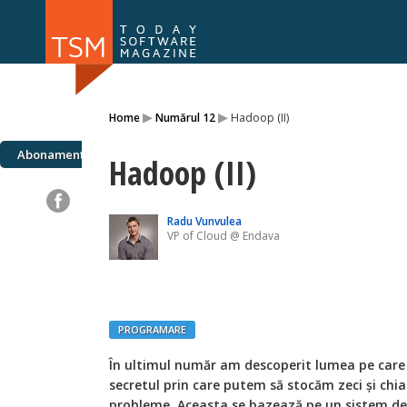
Numărul 169
Numărul 
▸
▸
Home
Numărul 12
Hadoop (II)
NOU
Abonamente
Hadoop (II)
Radu Vunvulea
VP of Cloud @ Endava
PROGRAMARE
Î
n ultimul număr am descoperit lumea pe care
secretul prin care putem să stocăm zeci și chiar
probleme. Aceasta se bazează pe un sistem de