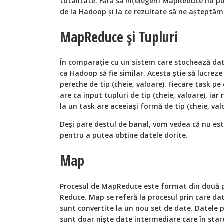
totalitate. Fără să înțelegem MapReduce nu p
de la Hadoop și la ce rezultate să ne așteptăm
MapReduce și Tupluri
În comparație cu un sistem care stochează date
ca Hadoop să fie similar. Acesta știe să lucrez
pereche de tip (cheie, valoare). Fiecare task pe
are ca input tupluri de tip (cheie, valoare), iar
la un task are aceeiași formă de tip (cheie, val
Deși pare destul de banal, vom vedea că nu es
pentru a putea obține datele dorite.
Map
Procesul de MapReduce este format din două pă
Reduce. Map se referă la procesul prin care da
sunt convertite la un nou set de date. Datele 
sunt doar niște date intermediare care în stare