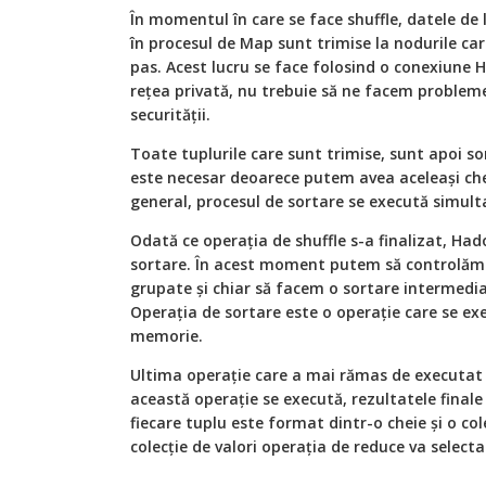
În momentul în care se face shuffle, datele de 
în procesul de Map sunt trimise la nodurile c
pas. Acest lucru se face folosind o conexiune 
rețea privată, nu trebuie să ne facem probleme
securității.
Toate tuplurile care sunt trimise, sunt apoi so
este necesar deoarece putem avea aceleași chei 
general, procesul de sortare se execută simulta
Odată ce operația de shuffle s-a finalizat, Ha
sortare. În acest moment putem să controlăm m
grupate și chiar să facem o sortare intermedia
Operația de sortare este o operație care se exe
memorie.
Ultima operație care a mai rămas de executat 
această operație se execută, rezultatele finale v
fiecare tuplu este format dintr-o cheie și o col
colecție de valori operația de reduce va selecta