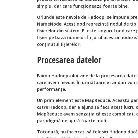
simplu, dar care funcționează foarte bine.
Oriunde este nevoie de Hadoop, se impune pre
NameNode. Acest nod reprezintă nodul de tip 
fișierelor din sistem. El este singurul nod care 
fișier pe baza numelui. În jurul acestui nodex
conținutul fișierelor.
Procesarea datelor
Faima Hadoop-ului vine de la procesarea datelo
care avem nevoie. În următoarele rânduri vom
performanțe.
Un prim element este MapReduce. Această par
către Hadoop, dar a ajuns să facă acest lucru c
MapReduce avem senzația că este complicat, d
paradigmă ne ajută foarte mult.
Totodată, nu încercați să folosiți Hadoop dacă