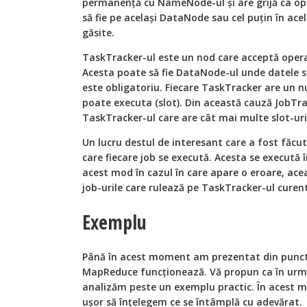
permanență cu NameNode-ul și are grijă ca ope
să fie pe același DataNode sau cel puțin în acel
găsite.
TaskTracker-ul este un nod care acceptă operaț
Acesta poate să fie DataNode-ul unde datele s
este obligatoriu. Fiecare TaskTracker are un nu
poate executa (slot). Din această cauză JobTr
TaskTracker-ul care are cât mai multe slot-uri 
Un lucru destul de interesant care a fost făcu
care fiecare job se execută. Acesta se execută 
acest mod în cazul în care apare o eroare, ace
job-urile care rulează pe TaskTracker-ul curen
Exemplu
Până în acest moment am prezentat din punct
MapReduce funcționează. Vă propun ca în urmă
analizăm peste un exemplu practic. În acest m
ușor să înțelegem ce se întâmplă cu adevărat.