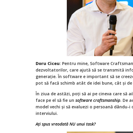
Doru Ciceu
: Pentru mine, Software Craftsmans
dezvoltatorilor, care ajută să se transmită inf
generație. În software e important să se cree
pot să facă schimb atât de idei bune, cât și de
În ziua de astăzi, poți să ai pe cineva care să ai
face pe el să fie un
software craftsmanship
. De a
model vechi și să evaluezi o persoană dându-i 
interviului.
Ați spus vreodată NU unui task?