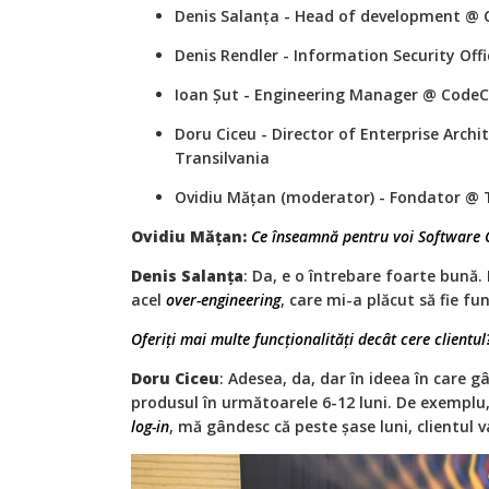
Denis Salanța - Head of development @ 
Denis Rendler - Information Security Offi
Ioan Șut - Engineering Manager @ CodeC
Doru Ciceu - Director of Enterprise Arch
Transilvania
Ovidiu Mățan (moderator) - Fondator @
Ovidiu Mățan:
Ce înseamnă pentru voi Software 
Denis Salanța
: Da, e o întrebare foarte bună.
acel
over-engineering
, care mi-a plăcut să fie fu
Oferiți mai multe funcționalități decât cere clientul
Doru Ciceu
: Adesea, da, dar în ideea în care 
produsul în următoarele 6-12 luni. De exemplu
log-in
, mă gândesc că peste șase luni, clientul 