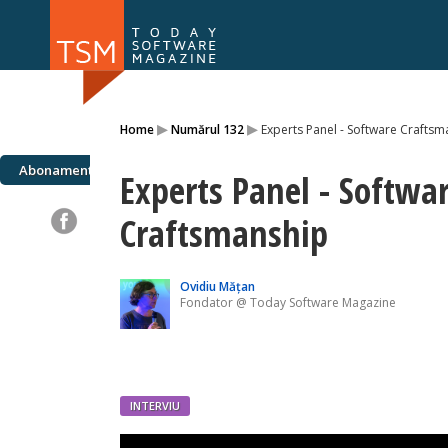
Numărul 169
Numărul 
▸
▸
Home
Numărul 132
Experts Panel - Software Craftsm
NOU
Abonamente
Experts Panel - Softwa
Craftsmanship
Ovidiu Mățan
Fondator @ Today Software Magazine
INTERVIU