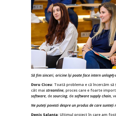
Să fim sinceri, oricine își poate face intern unlog4J-
Doru Ciceu
: Toată problema e că încercăm să ț
cât mai
streamline
, proces care e foarte impor
software
, de
sourcing
, de
software supply chain
, v
Ne puteți povesti despre un produs de care sunteți
Denis Salanța
: Ultimul proiect în care am fost