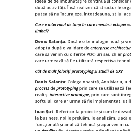
ideea de de îmbunătățire continuă și consider că
două activități. Însă realizez că structurile org
putea să nu încurajeze, întotdeauna, stilul ac
Care e intervalul de timp în care membrii echipei v
limbaj?
Denis Salanța
: Dacă e o tehnologie nouă și v
adopta după o validare de
enterprise architectu
care să venim cu diferite POC-uri sau chiar
pro
care urmează să fie utilizată respectiva tehnol
Cât de mult folosiți prototyping și studii de UX?
Denis Salanța
: Colega noastră, Ana Maria, a 
process
de
prototyping
prin care se utilizează fe
reali și
interactive prototype
, prin care sunt înreg
softului, care ar urma să fie implementat, util
Ioan Șut
: Referitor la proiecte și cum le dezvol
la business, noi le preluăm, le analizăm. Dacă 
funcțională și analiză tehnică și apoi venim cu 
un
deadline
fix. Acestea trebuie finalizate pân