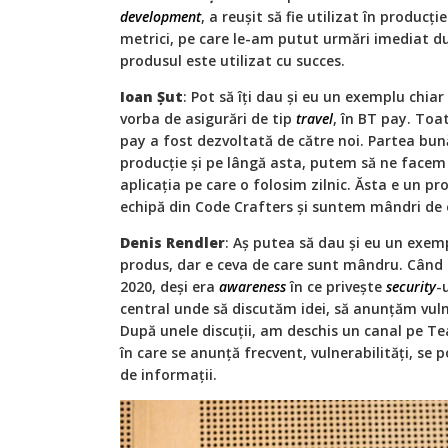
development
, a reușit să fie utilizat în producț
metrici, pe care le-am putut urmări imediat d
produsul este utilizat cu succes.
Ioan Șut
: Pot să îți dau și eu un exemplu chiar
vorba de asigurări de tip
travel
, în BT pay. To
pay a fost dezvoltată de către noi. Partea bu
producție și pe lângă asta, putem să ne facem
aplicația pe care o folosim zilnic. Ăsta e un p
echipă din Code Crafters și suntem mândri de e
Denis Rendler
: Aș putea să dau și eu un exem
produs, dar e ceva de care sunt mândru. Când 
2020, deși era
awareness
în ce privește
security
-
central unde să discutăm idei, să anunțăm vulne
După unele discuții, am deschis un canal pe T
în care se anunță frecvent, vulnerabilități, se 
de informații.