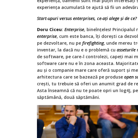
experiență, oamenii sunt mai puțin interesați 
experiența acumulată te ajută să fii un adevă
Start-upuri versus enterprises, ce-ați alege și de ce?
Doru Ciceu
:
Enterprise
, bineînțeles! Principalul
enterprise
, cum este banca, îți dorești ca dezvo
pe dezvoltare, nu pe
firefighting
, unde mereu tre
inventar, la dacă nu e o problemă cu
asseturile
r
de software, pe care-l controlezi, capeți mai mu
software care nu e în zona aceasta. Majoritat
au și o companie mare care oferă suport și me
arhitectura care se bazează pe produse
open s
crești, tu trebuie să oferi un anumit grad de r
Asta înseamnă că nu te poate opri un log4J, pen
săptămână, două săptămâni.