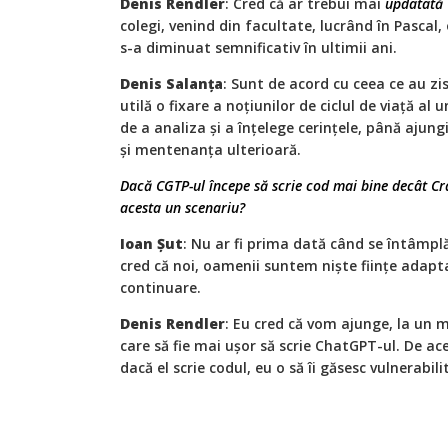
Denis Rendler
: Cred că ar trebui mai
updatată
colegi, venind din facultate, lucrând în Pascal,
s-a diminuat semnificativ în ultimii ani.
Denis Salanța
: Sunt de acord cu ceea ce au zis
utilă o fixare a noțiunilor de ciclul de viață al
de a analiza și a înțelege cerințele, până ajung
și mentenanța ulterioară.
Dacă CGTP-ul începe să scrie cod mai bine decât C
acesta un scenariu?
Ioan Șut
: Nu ar fi prima dată când se întâmplă,
cred că noi, oamenii suntem niște ființe adapta
continuare.
Denis Rendler
: Eu cred că vom ajunge, la un 
care să fie mai ușor să scrie ChatGPT-ul. De ace
dacă el scrie codul, eu o să îi găsesc vulnerabilit