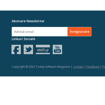
Abonare Newsletter
Linkuri Sociale
Copyright © 2022 Today Software Magazine |
Contact
|
Feedback
|
Pr