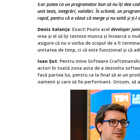
S-ar putea ca un programator bun să nu îți dea cod
unit tests, integrări, validări. În schimb, un program
rapid, pentru că a văzut că merge și nu ezită și ți-l 
Denis Salanța
: Exact! Poate acel
developer juni
vrea și el să își testeze munca și încearcă o m
asigure că nu e vorba de scopul de a fi termina
unitatea de timp, ci că este funcțional și că ad
Ioan Șut
: Pentru mine Software Craftsmanshipu
actori în toată zona asta de a dezvolta software
facă partea lui, pentru ca la final să ai un prod
oamenii și care să fie performant. Oricum, să ad