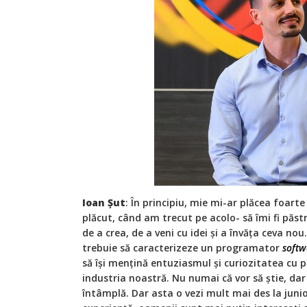
Ioan Șut
: În principiu, mie mi-ar plăcea foarte
plăcut, când am trecut pe acolo- să îmi fi păs
de a crea, de a veni cu idei și a învăța ceva no
trebuie să caracterizeze un programator
softw
să își mențină entuziasmul și curiozitatea cu pr
industria noastră. Nu numai că vor să știe, dar 
întâmplă. Dar asta o vezi mult mai des la junior