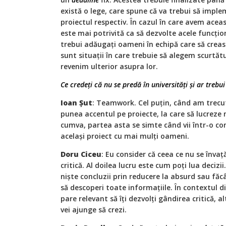
există o lege, care spune că va trebui să imple
proiectul respectiv. În cazul în care avem aceas
este mai potrivită ca să dezvolte acele funcți
trebui adăugați oameni în echipă care să crea
sunt situații în care trebuie să alegem scurtătu
revenim ulterior asupra lor.
Ce credeți că nu se predă în universități și ar trebu
Ioan Șut
: Teamwork. Cel puțin, când am trecut
punea accentul pe proiecte, la care să lucreze
cumva, partea asta se simte când vii într-o com
același proiect cu mai mulți oameni.
Doru Ciceu
: Eu consider că ceea ce nu se învaț
critică. Al doilea lucru este cum poți lua decizi
niște concluzii prin reducere la absurd sau fă
să descoperi toate informațiile. În contextul di
pare relevant să îți dezvolți gândirea critică, alt
vei ajunge să crezi.