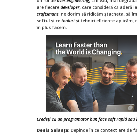
un rol de
over-engineering
, ci îl văd, mai degrab
are fiecare
developer
, care consideră că aderă 
craftsmans
, ne dorim să ridicăm ștacheta, să 
softul și ce
tooluri
și tehnici eficiente aplicăm,
în plus facem.
Credeți că un programator bun face soft rapid sau îl
Denis Salanța
: Depinde în ce context are de fă