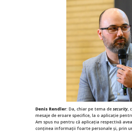
Denis Rendler
: Da, chiar pe tema de
security
, 
mesaje de eroare specifice, la o aplicație pentru
Am spus nu pentru că aplicația respectivă avea
conținea informații foarte personale și, prin u