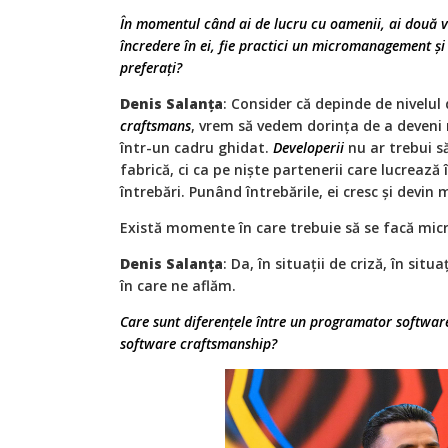
În momentul când ai de lucru cu oamenii, ai două var
încredere în ei, fie practici un micromanagement și 
preferați?
Denis Salanța
: Consider că depinde de nivelul
craftsmans
, vrem să vedem dorința de a deveni 
într-un cadru ghidat.
Developerii
nu ar trebui să
fabrică, ci ca pe niște partenerii care lucrează
întrebări. Punând întrebările, ei cresc și devin 
Există momente în care trebuie să se facă m
Denis Salanța
: Da, în situații de criză, în situ
în care ne aflăm.
Care sunt diferențele între un programator softwar
software craftsmanship?