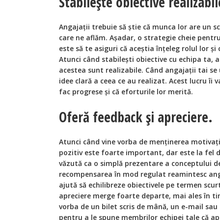
Stabilește obiective realizabil
Angajații trebuie să știe că munca lor are un s
care ne aflăm. Așadar, o strategie cheie pentr
este să te asiguri că aceștia înțeleg rolul lor ș
Atunci când stabilești obiective cu echipa ta, as
acestea sunt realizabile. Când angajații tai se 
idee clară a ceea ce au realizat. Acest lucru îi 
fac progrese și că eforturile lor merită.
Oferă feedback și apreciere.
Atunci când vine vorba de menținerea motivați
pozitiv este foarte important, dar este la fel 
văzută ca o simplă prezentare a conceptului d
recompensarea în mod regulat reamintesc angaja
ajută să echilibreze obiectivele pe termen scur
apreciere merge foarte departe, mai ales în tim
vorba de un bilet scris de mână, un e-mail sau
pentru a le spune membrilor echipei tale că ap