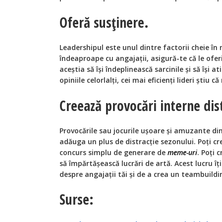
Oferă susținere.
Leadershipul este unul dintre factorii cheie în
îndeaproape cu angajații, asigură-te că le ofe
aceștia să își îndeplinească sarcinile și să își at
opiniile celorlalți, cei mai eficienți lideri știu 
Creează provocări interne dis
Provocările sau jocurile ușoare și amuzante din
adăuga un plus de distracție sezonului. Poți c
concurs simplu de generare de
meme-uri
. Poți 
să împărtășească lucrări de artă. Acest lucru î
despre angajații tăi și de a crea un teambuildi
Surse: