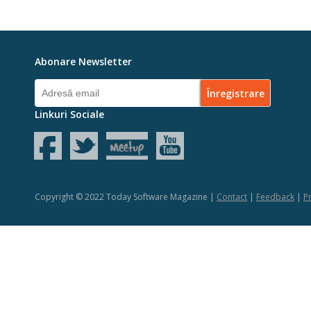
Abonare Newsletter
Linkuri Sociale
Copyright © 2022 Today Software Magazine |
Contact
|
Feedback
|
Pr