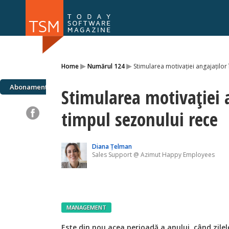
Numărul 169
Numărul 
▸
▸
Home
Numărul 124
Stimularea motivației angajaților
NOU
Abonamente
Stimularea motivației a
timpul sezonului rece
Diana Țelman
Sales Support @ Azimut Happy Employees
MANAGEMENT
Este din nou acea perioadă a anului, când zile