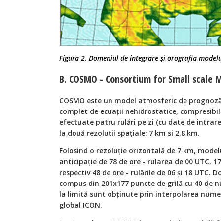
Figura 2. Domeniul de integrare şi orografia model
B. COSMO - Consortium for Small scale 
COSMO este un model atmosferic de prognoză p
complet de ecuaţii nehidrostatice, compresibil
efectuate patru rulări pe zi (cu date de intrare
la două rezoluții spațiale: 7 km si 2.8 km.
Folosind o rezoluție orizontală de 7 km, mode
anticipație de 78 de ore - rularea de 00 UTC, 1
respectiv 48 de ore - rulările de 06 și 18 UTC. 
compus din 201x177 puncte de grilă cu 40 de nivel
la limită sunt obţinute prin interpolarea nume
global ICON.