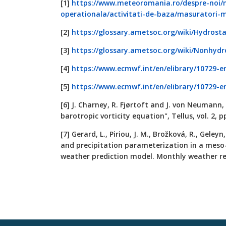
[1]
https://www.meteoromania.ro/despre-noi/
operationala/activitati-de-baza/masuratori-
[2]
https://glossary.ametsoc.org/wiki/Hydrost
[3]
https://glossary.ametsoc.org/wiki/Nonhydr
[4]
https://www.ecmwf.int/en/elibrary/10729-
[5]
https://www.ecmwf.int/en/elibrary/10729-
[6] J. Charney, R. Fjørtoft and J. von Neumann
barotropic vorticity equation", Tellus, vol. 2, p
[7] Gerard, L., Piriou, J. M., Brožková, R., Geleyn,
and precipitation parameterization in a mes
weather prediction model. Monthly weather rev