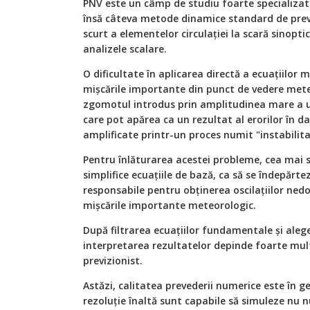
PNV este un câmp de studiu foarte specializat 
însă câteva metode dinamice standard de prev
scurt a elementelor circulaţiei la scară sinop
analizele scalare.
O dificultate în aplicarea directă a ecuaţiilor m
mişcările importante din punct de vedere mete
zgomotul introdus prin amplitudinea mare a u
care pot apărea ca un rezultat al erorilor în dat
amplificate printr-un proces numit "instabili
Pentru înlăturarea acestei probleme, cea mai 
simplifice ecuaţiile de bază, ca să se îndepărt
responsabile pentru obţinerea oscilaţiilor nedo
mişcările importante meteorologic.
După filtrarea ecuaţiilor fundamentale şi aleg
interpretarea rezultatelor depinde foarte mul
previzionist.
Astăzi, calitatea prevederii numerice este în g
rezoluţie înaltă sunt capabile să simuleze nu 