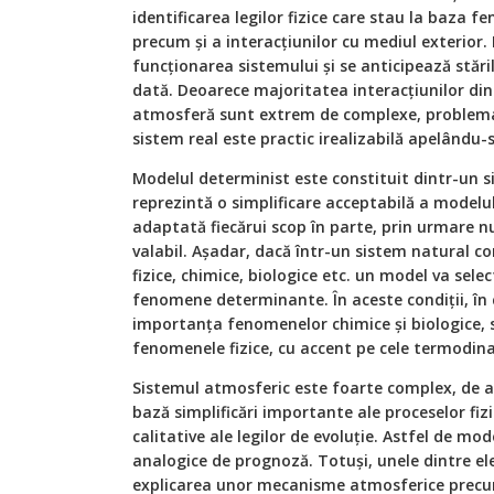
identificarea legilor fizice care stau la baza f
precum şi a interacţiunilor cu mediul exterior.
funcţionarea sistemului şi se anticipează stăril
dată. Deoarece majoritatea interacţiunilor din 
atmosferă sunt extrem de complexe, problema 
sistem real este practic irealizabilă apelându-
Modelul determinist este constituit dintr-un s
reprezintă o simplificare acceptabilă a modelul
adaptată fiecărui scop în parte, prin urmare n
valabil. Așadar, dacă într-un sistem natural 
fizice, chimice, biologice etc. un model va sel
fenomene determinante. În aceste condiții, în
importanţa fenomenelor chimice şi biologice, su
fenomenele fizice, cu accent pe cele termodin
Sistemul atmosferic este foarte complex, de 
bază simplificări importante ale proceselor fiz
calitative ale legilor de evoluţie. Astfel de mo
analogice de prognoză. Totuşi, unele dintre el
explicarea unor mecanisme atmosferice precum 