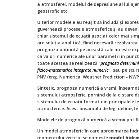
a atmosferei, modelul de depresiune al lui Bje
geostrofic etc.
Ulterior modelele au reușit să includă şi expresi
guvernează procesele atmosferice și au deven
chiar sistemul de ecuaţii asociat celor mai sim
are soluţia analitică, fiind necesară rezolvarea
prognoza obţinută pe această cale nu este exp
ca valori numerice ale unor parametri în punct
toate acestea se realizează "
prognoza determini
fizico-matematice integrate numeric
", sau pe scurt
PNV (eng. Numerical Weather Prediction - NWP
Sintetic, prognoza numerică a vremii înseamnă
sistemului atmosferic, pornind de la o stare d
sistemului de ecuaţii format din principalele 
atmosferice. Acest ansamblu de legi defineşte 
Modelele de prognoză numerică a vremii pot fi 
Un model atmosferic în care aproximarea hidro
momentului vertical se numește
model hidros