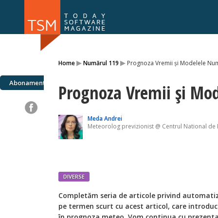
Numărul 169
Numărul 
▸
▸
Home
Numărul 119
Prognoza Vremii și Modelele Nu
NOU
Abonamente
Prognoza Vremii și Mo
Meda Andrei
Meteorolog previzionist @ Centrul National d
DIVERSE
Completăm seria de articole privind automati
pe termen scurt cu acest articol, care introdu
în prognoza meteo. Vom continua cu prezenta