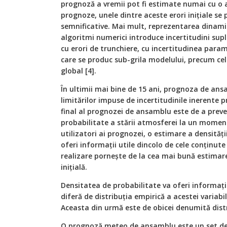
prognoză a vremii pot fi estimate numai cu o a
prognoze, unele dintre aceste erori inițiale se 
semnificative. Mai mult, reprezentarea dinamicii
algoritmi numerici introduce incertitudini sup
cu erori de trunchiere, cu incertitudinea param
care se produc sub-grila modelului, precum cel
global [4].
În ultimii mai bine de 15 ani, prognoza de an
limitărilor impuse de incertitudinile inerente p
final al prognozei de ansamblu este de a prev
probabilitate a stării atmosferei la un moment
utilizatori ai prognozei, o estimare a densități
oferi informații utile dincolo de cele conținut
realizare pornește de la cea mai bună estimar
inițială.
Densitatea de probabilitate va oferi informații
diferă de distribuția empirică a acestei variab
Aceasta din urmă este de obicei denumită distr
O prognoză meteo de ansamblu este un set d