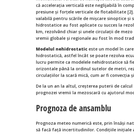
că accelerația verticală este neglijabilă în comp
presiune și forțele verticale de flotabilitate [
valabilă pentru scările de mișcare sinoptice și
hidrostatice au fost aplicate cu succes la rezo
km, rezolvând chiar și unele circulații de mez
vremii globale și regionale au fost în mod trad
Modelul nehidrostatic
este un model în care
hidrostatică, astfel încât se poate rezolva ec
lucru permite ca modelele nehidrostatice să fie
orizontale până la ordinul sutelor de metri, r
circulațiilor la scară mică, cum ar fi convecția ș
De la un an la altul, creșterea puterii de calcu
prognozei vremii la mezoscară cu ajutorul mod
Prognoza de ansamblu
Prognoza meteo numerică este, prin însăși natu
să facă față incertitudinilor. Condițiile iniția