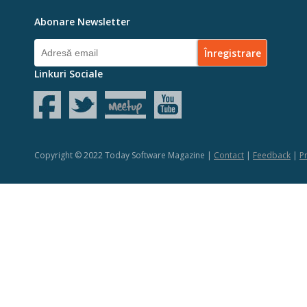
Abonare Newsletter
Linkuri Sociale
Copyright © 2022 Today Software Magazine |
Contact
|
Feedback
|
Pr