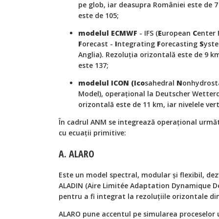
pe glob, iar deasupra României este de 7
este de 105;
modelul ECMWF
- IFS (
E
uropean
C
enter
F
orecast -
I
ntegrating
F
orecasting
S
yste
Anglia). Rezoluția orizontală este de 9 km
este 137;
modelul ICON (Ico
sahedral
N
onhydrost
Model), operațional la Deutscher Wetter
orizontală este de 11 km, iar nivelele ver
În cadrul ANM se integrează operațional următ
cu ecuații primitive:
A. ALARO
Este un model spectral, modular și flexibil, de
ALADIN (Aire Limitée Adaptation Dynamique D
pentru a fi integrat la rezoluțiile orizontale din
ALARO pune accentul pe simularea proceselor 