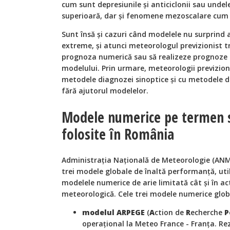
cum sunt depresiunile şi anticiclonii sau undel
superioară, dar şi fenomene mezoscalare cum ar
Sunt însă şi cazuri când modelele nu surprind
extreme, şi atunci meteorologul previzionist tr
prognoza numerică sau să realizeze prognoze i
modelului. Prin urmare, meteorologii previzioniş
metodele diagnozei sinoptice şi cu metodele de
fără ajutorul modelelor.
Modele numerice pe termen s
folosite în România
Administrația Națională de Meteorologie (ANM)
trei modele globale de înaltă performanță, util
modelele numerice de arie limitată cât și în a
meteorologică. Cele trei modele numerice glob
modelul ARPEGE
(
A
ction de
R
echerche
P
operațional la Meteo France - Franța. Rez