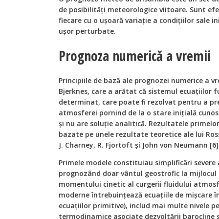
de posibilități meteorologice viitoare. Sunt ef
fiecare cu o ușoară variație a condițiilor sale 
ușor perturbate.
Prognoza numerică a vremii
Principiile de bază ale prognozei numerice a vr
Bjerknes, care a arătat că sistemul ecuaţiilor
determinat, care poate fi rezolvat pentru a pr
atmosferei pornind de la o stare iniţială cunosc
şi nu are soluţie analitică. Rezultatele prime
bazate pe unele rezultate teoretice ale lui Ros
J. Charney, R. Fjortoft şi John von Neumann [6]
Primele modele constituiau simplificări severe 
prognozând doar vântul geostrofic la mijlocul 
momentului cinetic al curgerii fluidului atmos
moderne întrebuinţează ecuaţiile de mişcare în
ecuaţiilor primitive), includ mai multe nivele pe
termodinamice asociate dezvoltării barocline 