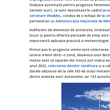
învățare automată pentru prognoza fenomene
termen scurt, ce sunt dezvoltate în cadrul
proi
cercetare WeaMyL
, condus de o echipă de la
Un
parteneriat cu
Administrația Națională de Me
Indiferent de domeniul de activitate, interesul
locuri şi pentru diferite perioade de timp este 
importantă aplicaţie practică a meteorologiei
Primul pas în prognoza vremii este colectarea
istoria vremii dintr-o zonă, deoarece unul dintr
meteo este că tiparele din trecut pot indica e
anul 2022,
colectarea datelor satelitare
și a ce
datele obținute de la cele 163 de stații meteoro
dintre acestea sunt autonome, iar 143 autom