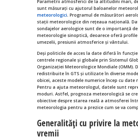
Parametrii atmosferici de la altitudini mari,
sunt măsurați cu ajutorul baloanelor meteorol
meteorologici
. Programul de măsurători aerolo
stații meteorologice din rețeaua națională. Da
sondajelor aerologice sunt de o importanță de
meteorologie sinoptică, deoarece oferă profile 
umezelii, presiunii atmosferice și vântului.
Deși politicile de acces la date diferă în funcți
centrele regionale și globale prin Sistemul Glo
Organizației Meteorologice Mondiale (OMM). D
redistribuite în GTS și utilizate în diverse mo
obicei, aceste modele numerice încep cu date m
Pentru a ajuta meteorologul, datele sunt repr
moduri. Astfel, prognoza meteorologică se cre
obiective despre starea reală a atmosferei într
meteorologia pentru a prezice cum se va compo
Generalități cu privire la me
vremii