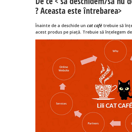
De ce < să deschidem/să nu d
? Aceasta este întrebarea>
Înainte de a deschide un
cat café
trebuie să înț
acest produs pe piață. Trebuie să înțelegem de