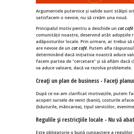
Argumentele puternice și valide sunt stâlpii or
satisfacem o nevoie, nu să creăm una nouă.
Principalul motiv pentru a deschide un
cat café
comunității noastre, deservind atât adopțiile 
adăposturilor locale. Prin urmare, ar trebui 
are nevoie de un
cat café
. Putem afla răspunsul
determinând dacă inițiativa noastră aduce valo
facem partea de "cercetare" și să aflăm dacă 
va aduce valoare, dacă va rezolva problemele.
Creați un plan de business - Faceți planu
După ce ne-am clarificat motivațiile, putem fa
acoperi sursele de venit (banii), costurile afaceri
(băuturile, mâncarea), tipul serviciilor, eveni
Regulile și restricțiile locale - Nu vă aba
Este obligatorie o bună cunoaștere a regulilor și