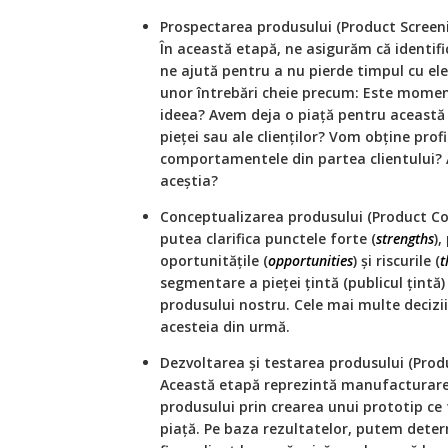
Prospectarea produsului (Product Screeni
În această etapă, ne asigurăm că identifi
ne ajută pentru a nu pierde timpul cu ele.
unor întrebări cheie precum: Este moment
ideea? Avem deja o piață pentru această
pieței sau ale clienților? Vom obține prof
comportamentele din partea clientului?
aceștia?
Conceptualizarea produsului (Product Co
putea clarifica punctele forte (
strengths
),
oportunitățile (
opportunities
) și riscurile (
t
segmentare a pieței țintă (publicul țintă)
produsului nostru. Cele mai multe decizi
acesteia din urmă.
Dezvoltarea și testarea produsului (Pro
Această etapă reprezintă manufacturare
produsului prin crearea unui prototip ce f
piață. Pe baza rezultatelor, putem dete