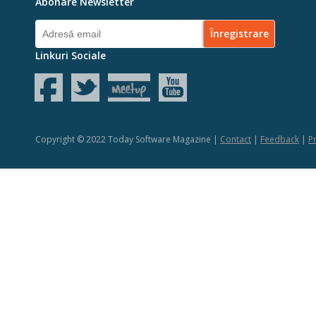
Abonare Newsletter
Linkuri Sociale
Copyright © 2022 Today Software Magazine |
Contact
|
Feedback
|
Pr