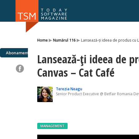
Numărul 169
Numărul 
▸
▸
Home
Numărul 116
Lansează-ți ideea de produs cu 
NOU
Abonamente
Lansează-ți ideea de p
Canvas – Cat Café
Terezia Neagu
Senior Product Executive @ Betfair Romania D
MANAGEMENT