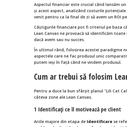
Aspectul financiar este crucial când lansăm un
și acest aspect, analizând costurile potențiale 
venit pentru ca la final de zi să avem un ROI p
Câștigurile financiare pot fi criteriul pe baza
Lean Canvas ne provoacă să identificăm toate m
dacă avem sau nu succes.
În ultimul rând, folosirea acestei paradigme n
aspectele care ne fac produsul unic comparativ 
putem ieși în față când ne vindem produsul.
Cum ar trebui să folosim Lea
Pentru a duce la bun sfârșit planul "Lili Cat C
câteva zone ale Lean Canvas.
1 Identificați ce îl motivează pe client
Ariile majore din etapa de
Identificare
se refe