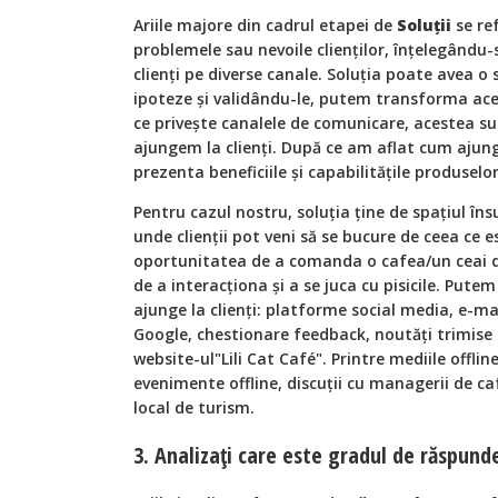
Ariile majore din cadrul etapei de
Soluții
se ref
problemele sau nevoile clienților, înțelegându
clienți pe diverse canale. Soluția poate avea o
ipoteze și validându-le, putem transforma acest
ce privește canalele de comunicare, acestea su
ajungem la clienți. După ce am aflat cum ajunge
prezenta beneficiile și capabilitățile produselo
Pentru cazul nostru, soluția ține de spațiul îns
unde clienții pot veni să se bucure de ceea ce e
oportunitatea de a comanda o cafea/un ceai d
de a interacționa și a se juca cu pisicile. Pute
ajunge la clienți: platforme social media, e-m
Google, chestionare feedback, noutăți trimise 
website-ul"Lili Cat Café". Printre mediile offl
evenimente offline, discuții cu managerii de ca
local de turism.
3. Analizați care este gradul de răspun