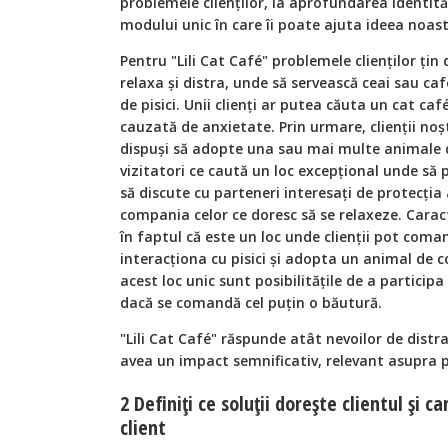
problemele clienților, la aprofundarea identități
modului unic în care îi poate ajuta ideea noast
Pentru "Lili Cat Café" problemele clienților țin 
relaxa și distra, unde să servească ceai sau ca
de pisici. Unii clienți ar putea căuta un cat ca
cauzată de anxietate. Prin urmare, clienții noș
dispuși să adopte una sau mai multe animale 
vizitatori ce caută un loc excepțional unde să 
să discute cu parteneri interesați de protecția
compania celor ce doresc să se relaxeze. Caracte
în faptul că este un loc unde clienții pot coma
interacționa cu pisici și adopta un animal de 
acest loc unic sunt posibilitățile de a particip
dacă se comandă cel puțin o băutură.
"Lili Cat Café" răspunde atât nevoilor de distrac
avea un impact semnificativ, relevant asupra p
2 Definiți ce soluții dorește clientul și c
client