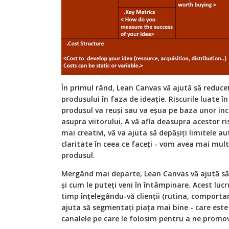
În primul rând, Lean Canvas vă ajută să reduceți
produsului în faza de ideație. Riscurile luate în
produsul va reuși sau va eșua pe baza unor inc
asupra viitorului. A vă afla deasupra acestor ris
mai creativi, vă va ajuta să depășiți limitele a
claritate în ceea ce faceți - vom avea mai mul
produsul.
Mergând mai departe, Lean Canvas vă ajută să v
și cum le puteți veni în întâmpinare. Acest lu
timp înțelegându-vă clienții (rutina, comportam
ajuta să segmentați piața mai bine - care este 
canalele pe care le folosim pentru a ne promo