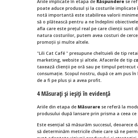
Ariile implicate în etapa de
Răspundere
se ref
poate aduce produsul și la costurile implicate
notă importantă este stabilirea valorii minime
să o plătească pentru a ne îndeplini obiectivel
afla care este prețul real pe care clienții sunt di
natura costurilor, putem avea costuri de cerce
promoții și multe altele.
"Lili Cat Café " presupune cheltuieli de tip reta
marketing, website și altele. Afacerile de tip
ca
taxează clienții pe oră sau pe timpul petrecut cu
consumație. Scopul nostru, după ce am pus în ba
de a fi pe plus și a avea profit.
4 Măsurați și ieșiți în evidență
Ariile din etapa de
Măsurare
se referă la modu
produsului după lansare prin prisma a ceea ce 
Este esențial să măsurăm succesul, deoarece d
să determinăm metricile cheie care să ne permi