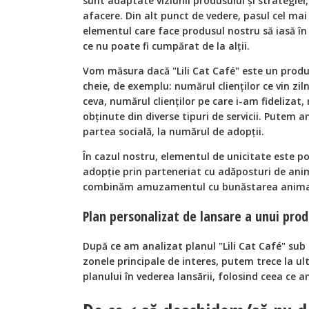
sunt adaptate viziunii produsului și strategiei,
afacere. Din alt punct de vedere, pasul cel ma
elementul care face produsul nostru să iasă în 
ce nu poate fi cumpărat de la alții.
Vom măsura dacă "Lili Cat Café" este un produ
cheie, de exemplu: numărul clienților ce vin z
ceva, numărul clienților pe care i-am fidelizat, 
obținute din diverse tipuri de servicii. Putem a
partea socială, la numărul de adopții.
În cazul nostru, elementul de unicitate este pos
adopție prin parteneriat cu adăposturi de ani
combinăm amuzamentul cu bunăstarea animal
Plan personalizat de lansare a unui pro
După ce am analizat planul "Lili Cat Café" su
zonele principale de interes, putem trece la ul
planului în vederea lansării, folosind ceea ce a