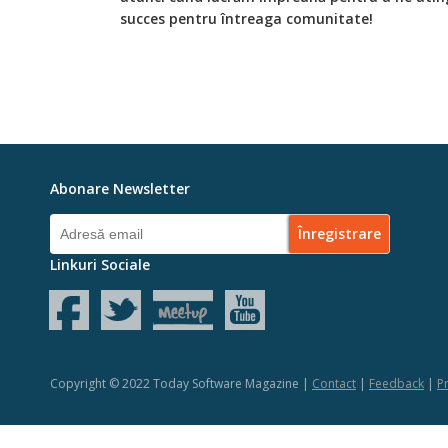
succes pentru întreaga comunitate!
Abonare Newsletter
Linkuri Sociale
Copyright © 2022 Today Software Magazine |
Contact
|
Feedback
|
Pr