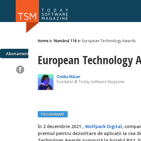
Numărul 169
Numărul 
▸
▸
Home
Numărul 116
European Technology Awards
NOU
Abonamente
European Technology 
Ovidiu Mățan
Fondator @ Today Software Magazine
PROGRAMARE
În 2 decembrie 2021 ,
Wolfpack Digital
, compan
premiul pentru dezvoltare de aplicații la cea 
Technology Awards susținută la hotelul Ritz, î