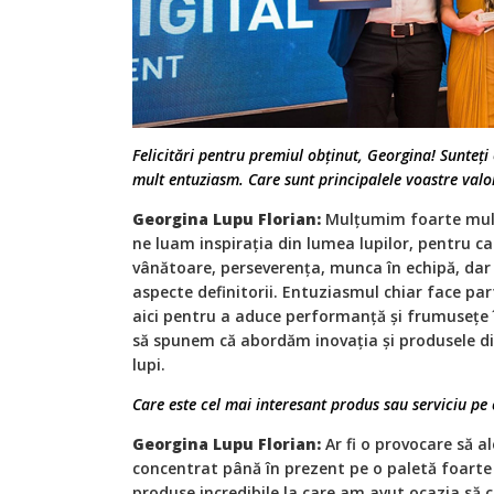
Felicitări pentru premiul obținut, Georgina! Sunte
mult entuziasm. Care sunt principalele voastre valor
Georgina Lupu Florian:
Mulțumim foarte mult
ne luam inspirația din lumea lupilor, pentru c
vânătoare, perseverența, munca în echipă, dar 
aspecte definitorii. Entuziasmul chiar face par
aici pentru a aduce performanță și frumusețe 
să spunem că abordăm inovația și produsele di
lupi.
Care este cel mai interesant produs sau serviciu pe 
Georgina Lupu Florian:
Ar fi o provocare să a
concentrat până în prezent pe o paletă foarte 
produse incredibile la care am avut ocazia să c