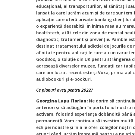
educațional, al transporturilor, al sănătății s
lansat la care lucrăm acum și de care suntem 
aplicație care oferă private banking clienților d
o experiență deosebită. În inima mea au mereu u
healthtech, atât cele din zona de mental health
diagnostic, tratament și prevenție. Pamble es
destinat tratamentului adicției de jocurile d
afinitate pentru aplicațiile care au un caracte
GoodBox, o soluție din UK pentru strângerea d
adresează diverselor muzee, fundații caritabile
care am lucrat recent este și Voxa, prima apl
audiobookuri și e-bookuri.
Ce planuri aveți pentru 2022?
Georgina Lupu Florian:
Ne dorim să continuăm 
anteriori și să adăugăm în portofoliul nostru no
activam, folosind experiența dobândită până 
permanență. Vom continua să investim multă ate
echipei noastre și în a le oferi colegilor noștri
atunci când lucrăm împreună pentru a ne atinge