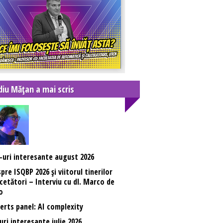
diu Mățan a mai scris
-uri interesante august 2026
pre ISQBP 2026 și viitorul tinerilor
cetători – Interviu cu dl. Marco de
o
erts panel: AI complexity
uri interesante iulie 2026