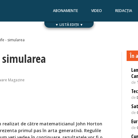
ABONAMENTE
VIDEO
REDACȚIA
▼ LISTĂ EDIȚII ▼
Numărul 168
Numărul 167
ife - simularea
- simularea
În a
Lan
Can
ware Magazine
de
Tec
de
Sat
de
Eu
m realizat de către matematicianul John Horton
de
rezenta primul pas în arta generativă. Regulile
Cum
cum veți vedea în continuare, rezultatele vor fi o