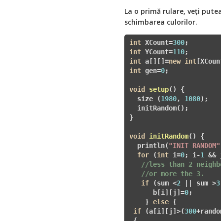
La o primă rulare, veți pute
schimbarea culorilor.
int
 XCount=
300
int
 YCount=
110
int
 a[][]=
new
int
int
 gen=
0
;

void
setup
()
{

  size (
1980
, 
1080
);

  initRandom();

}

void
initRandom
()
{

  println(
"INIT RANDOM"
for
 (
int
 i=
0
; i
-
1
 && 
//less than 2 neighb
//or more the 3. 
if
 (sum <
2
 || sum >
3
      b[i][j]=
0
;

    } 
else
 {

if
 (a[i][j]>(
300
+rando
 {
