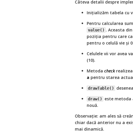
Câteva detalii despre impl
Inițializăm tabela cu v
Pentru calcularea sum
. Aceasta din
value()
poziția pentru care ca
pentru o celulă vie și
Celulele vii vor avea 
(10).
Metoda
check
realizea
a
pentru starea actua
deseneaz
drawTable()
este metoda a
draw()
nouă.
Observație: am ales să creăm 
chiar dacă anterior nu a exi
mai dinamică.