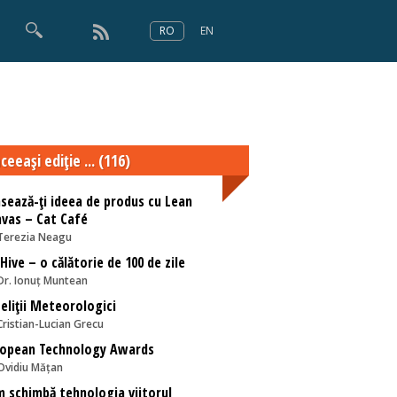
RO
EN
×
Numărul 166
ceeaşi ediţie ... (116)
sează-ți ideea de produs cu Lean
vas – Cat Café
Terezia Neagu
Hive – o călătorie de 100 de zile
Dr. Ionuț Muntean
eliții Meteorologici
Cristian-Lucian Grecu
ropean Technology Awards
Ovidiu Mățan
 schimbă tehnologia viitorul