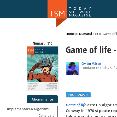
Numărul 169
▸
▸
Home
Numărul 116
Game of l
NOU
Numărul 116
Game of life 
Ovidiu Mățan
Fondator @ Today Soft
PROGRAMARE
Abonamente
Game of life
este un algorit
Implementarea algoritmului
Conway în 1970 și poate rep
Concluzie
folosite sunt simple și așa 