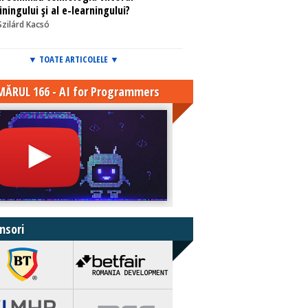
iningului și al e-learningului?
Szilárd Kacsó
▼ TOATE ARTICOLELE ▼
ĂRUL 166 - AI for Programmers
nsori