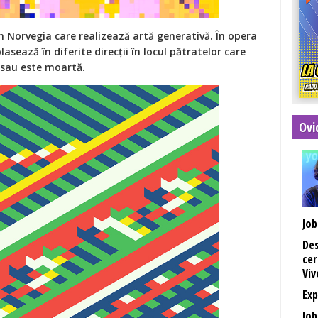
n Norvegia care realizează artă generativă. În opera
lasează în diferite direcții în locul pătratelor care
e sau este moartă.
Ovi
Job
Des
cer
Viv
Exp
Job