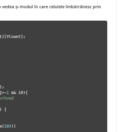
a vedea și modul în care celulele îmbătrânesc prin
);

j>-
1
 && i
0){

orhoud 
) {

m(
10
)))
