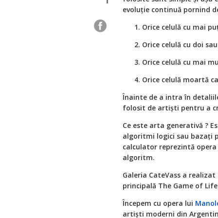
evoluție continuă pornind de
Orice celulă cu mai pu
Orice celulă cu doi sau 
Orice celulă cu mai mu
Orice celulă moartă car
Înainte de a intra în detali
folosit de artiști pentru a cr
Ce este arta generativă ? E
algoritmi logici sau bazați 
calculator reprezintă opera
algoritm.
Galeria CateVass a realizat
principală The Game of Life
Începem cu opera lui
Manol
artiști moderni din Argenti