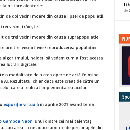
tra
 la o stare aleatorie:
de
țin de doi vecini moare din cauza lipsei de populații.
trei vecini trăiește.
lt de trei vecini moare din cauza suprapopulației.
NUM
e are trei vecini învie / reproducerea populației.
ile algoritmului, haideți să vedem cum a fost acesta
ea lucrări digitale.
ste o modalitate de a crea opere de artă folosind
pe AI. Rezultatul chiar dacă este creat de către un
 celui care a realizat implementarea acelui
Spo
 o
expoziție virtuală
în aprilie 2021 având tema
.
o Gamboa Naon
, unul dintre cei mai talentați
na. Lucrarea sa ne aduce aminte de personajele din