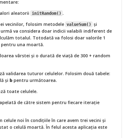
ementare:
alori aleatorii
.
initRandom()
ei vecinilor, folosim metodele
și
valueSum()
 urmă va considera doar indicii valabili indiferent de
lculăm totalul. Totodată va folosi doar valorile 1
 0 pentru una moartă.
valoarea vârstei și o durată de viață de 300 + random
ză validarea tuturor celulelor. Folosim două tabele:
lă și
b
pentru următoarea.
ă toate celulele.
pelată de către sistem pentru fiecare iterație
celule noi în condițiile în care avem trei vecini și
stat o celulă moartă. În felul acesta aplicația este