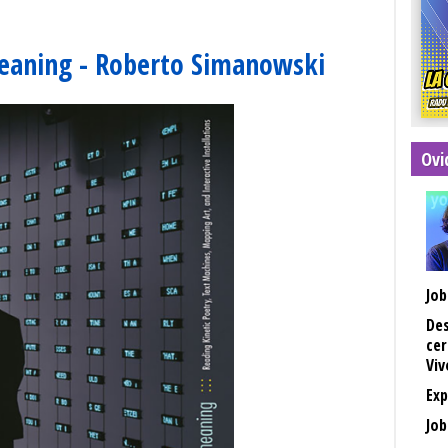
Meaning - Roberto Simanowski
Ovi
Job
Des
cer
Viv
Exp
Job