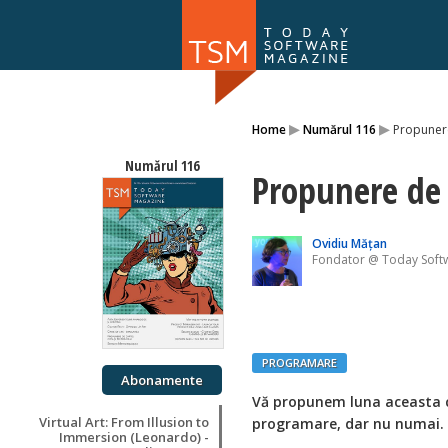
Numărul 169
▸
▸
Home
Numărul 116
Propunere
NOU
Numărul 116
Propunere de 
Ovidiu Mățan
Fondator @ Today Soft
PROGRAMARE
Abonamente
Vă propunem luna aceasta câ
Virtual Art: From Illusion to
programare, dar nu numai. V
Immersion (Leonardo) -