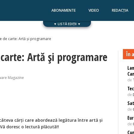
ABONAMENTE
VIDEO
REDACȚIA
▼ LISTĂ EDIȚII ▼
Numărul 168
Numărul 167
 de carte: Artă și programare
carte: Artă și programare
În a
Lan
Can
ware Magazine
de
Tec
de
Sat
de
Eu
teva cărți care abordează legătura între artă și
de
ă doresc o lectură plăcută!!
Cum