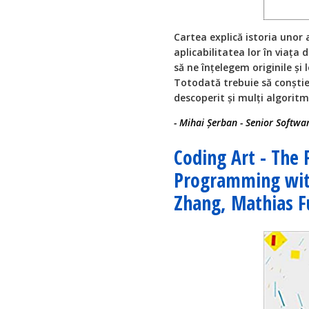
Cartea explică istoria unor 
aplicabilitatea lor în viața d
să ne înțelegem originile ș
Totodată trebuie să conștie
descoperit și mulți algoritm
- Mihai Șerban - Senior Softw
Coding Art - The 
Programming with
Zhang, Mathias 