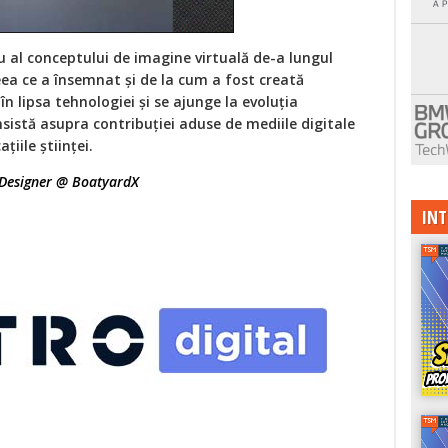
 al conceptului de imagine virtuală de-a lungul
ceea ce a însemnat și de la cum a fost creată
în lipsa tehnologiei și se ajunge la evoluția
nsistă asupra contribuției aduse de mediile digitale
țiile științei.
I Designer @ BoatyardX
INT