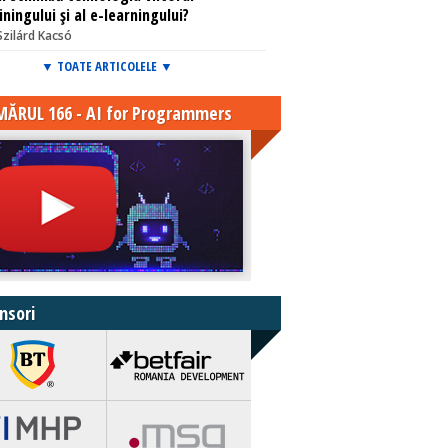
iningului și al e-learningului?
Szilárd Kacsó
▼ TOATE ARTICOLELE ▼
ĂRUL 166 - AI for Programmers
nsori