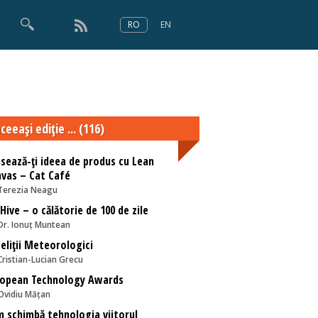
RO
EN
×
Numărul 166
ceeaşi ediţie ... (116)
sează-ți ideea de produs cu Lean
vas – Cat Café
Terezia Neagu
Hive – o călătorie de 100 de zile
Dr. Ionuț Muntean
eliții Meteorologici
Cristian-Lucian Grecu
ropean Technology Awards
Ovidiu Mățan
 schimbă tehnologia viitorul