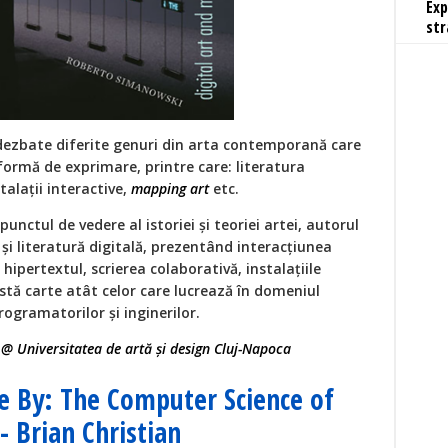
Exp
str
i dezbate diferite genuri din arta contemporană care
formă de exprimare, printre care: literatura
stalații interactive,
mapping art
etc.
unctul de vedere al istoriei și teoriei artei, autorul
și literatură digitală, prezentând interacțiunea
hipertextul, scrierea colaborativă, instalațiile
tă carte atât celor care lucrează în domeniul
rogramatorilor și inginerilor.
r @ Universitatea de artă și design Cluj-Napoca
e By: The Computer Science of
 Brian Christian