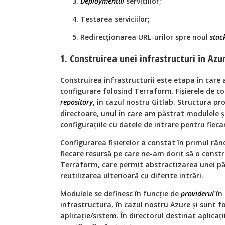
Deploymentul
serviciilor;
Testarea serviciilor;
Redirecționarea URL-urilor spre noul
stac
1. Construirea unei infrastructuri în Azu
Construirea infrastructurii este etapa în care 
configurare folosind Terraform. Fișierele de c
repository
, în cazul nostru Gitlab. Structura pr
directoare, unul în care am păstrat modulele ș
configurațiile cu datele de intrare pentru fieca
Configurarea fișierelor a constat în primul rân
fiecare resursă pe care ne-am dorit să o const
Terraform, care permit abstractizarea unei păr
reutilizarea ulterioară cu diferite intrări.
Modulele se definesc în funcție de
providerul
în
infrastructura, în cazul nostru Azure și sunt fo
aplicație/sistem. În directorul destinat aplicaț