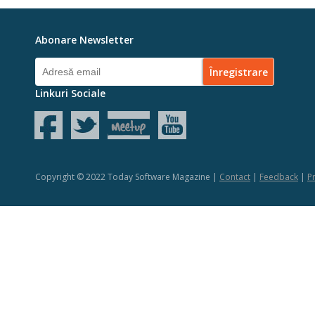
Abonare Newsletter
Linkuri Sociale
Copyright © 2022 Today Software Magazine |
Contact
|
Feedback
|
Pr