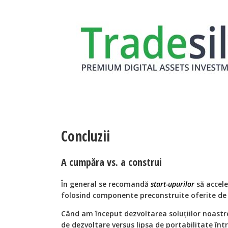
Concluzii
A cumpăra vs. a construi
În general se recomandă
start-upurilor
să accel
folosind componente preconstruite oferite de f
Când am început dezvoltarea soluțiilor noastr
de dezvoltare versus lipsa de portabilitate înt