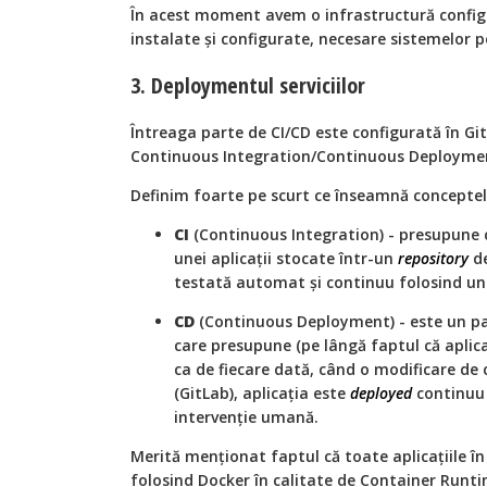
În acest moment avem o infrastructură config
instalate și configurate, necesare sistemelor 
3. Deploymentul serviciilor
Întreaga parte de CI/CD este configurată în Git
Continuous Integration/Continuous Deployme
Definim foarte pe scurt ce înseamnă concepte
CI
(Continuous Integration) - presupune 
unei aplicații stocate într-un
repository
de
testată automat și continuu folosind un 
CD
(Continuous Deployment) - este un pa
care presupune (pe lângă faptul că aplica
ca de fiecare dată, când o modificare de
(GitLab), aplicația este
deployed
continuu 
intervenție umană.
Merită menționat faptul că toate aplicațiile în
folosind Docker în calitate de Container Runti