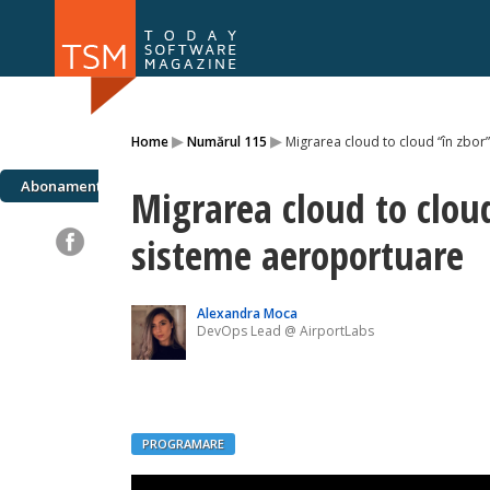
Numărul 169
Numărul 
▸
▸
Home
Numărul 115
Migrarea cloud to cloud “în zbor
NOU
Abonamente
Migrarea cloud to cloud
sisteme aeroportuare
Alexandra Moca
DevOps Lead @ AirportLabs
PROGRAMARE