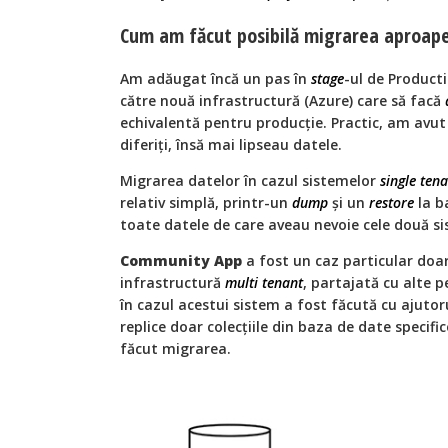
Cum am făcut posibilă migrarea aproape
Am adăugat încă un pas în
stage
-ul de Product
către nouă infrastructură (Azure) care să facă
echivalentă pentru producție. Practic, am avut
diferiți, însă mai lipseau datele.
Migrarea datelor în cazul sistemelor
single ten
relativ simplă, printr-un
dump
și un
restore
la b
toate datele de care aveau nevoie cele două s
Community App
a fost un caz particular doar
infrastructură
multi tenant
, partajată cu alte 
în cazul acestui sistem a fost făcută cu ajutoru
replice doar colecțiile din baza de date specifi
făcut migrarea.