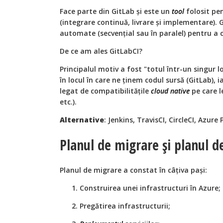
Face parte din GitLab și este un
tool
folosit pe
(integrare continuă, livrare și implementare). G
automate (secvențial sau în paralel) pentru a c
De ce am ales GitLabCI?
Principalul motiv a fost "totul într-un singur l
în locul în care ne ținem codul sursă (GitLab), i
legat de compatibilitățile
cloud native
pe care l
etc.).
Alternative
: Jenkins, TravisCI, CircleCI, Azure 
Planul de migrare și planul d
Planul de migrare a constat în câțiva pași:
Construirea unei infrastructuri în Azure;
Pregătirea infrastructurii;