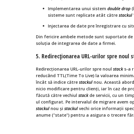
Implementarea unui sistem
double drop
(
sisteme sunt replicate atât către
stackul
Injectarea de date pre înregistrare cu situ
Din fericire ambele metode sunt suportate de 
soluția de integrarea de date a firmei.
5. Redirecționarea URL-urilor spre noul s
Redirecționarea URL-urilor spre noul
stack
s-a r
reducând TTL(Time To Live) la valoarea minimă
încât să indice către
stackul
nou. Această aborda
nicio modificare pentru clienți, iar în caz de 
făcută către vechiul
stack
de servicii, cu un ti
ul configurat. Pe intervalul de migrare avem o
stackul
nou și
stackul
vechi orice informații speci
anume ("state") pentru a asigura o trecere fără