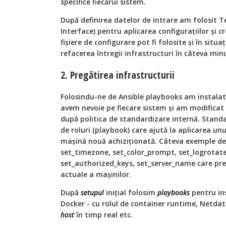
specifice fiecărui sistem.
După definirea datelor de intrare am folosit
Interface) pentru aplicarea configurațiilor și cr
fișiere de configurare pot fi folosite și în situaț
refacerea întregii infrastructuri în câteva min
2. Pregătirea infrastructurii
Folosindu-ne de Ansible playbooks am instalat 
avem nevoie pe fiecare sistem și am modificat 
după politica de standardizare internă. Standa
de roluri (playbook) care ajută la aplicarea un
mașină nouă achiziționată. Câteva exemple de 
set_timezone, set_color_prompt, set_logrotate,
set_authorized_keys, set_server_name care pre
actuale a mașinilor.
După
setupul
inițial folosim
playbooks
pentru in
Docker - cu rolul de container runtime, Netdat
host
în timp real etc.