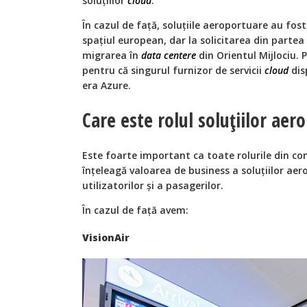
soluțiilor
cloud
.
În cazul de față, soluțiile aeroportuare au fos
spațiul european, dar la solicitarea din partea
migrarea în
data centere
din Orientul Mijlociu.
pentru că singurul furnizor de servicii
cloud
dis
era Azure.
Care este rolul soluțiilor aer
Este foarte important ca toate rolurile din co
înțeleagă valoarea de business a soluțiilor aer
utilizatorilor și a pasagerilor.
În cazul de față avem:
VisionAir