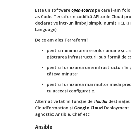
Este un software
open-source
pe care l-am folo
as Code. Terraform codifică API-urile Cloud prov
declarative într-un limbaj simplu numit HCL (
Language).
De ce am ales Terraform?
pentru minimizarea erorilor umane și cr
păstrarea infrastructurii sub formă de c
pentru furnizarea unei infrastructuri în
câteva minute;
pentru furnizarea mai multor medii pr
cu aceeași configurație.
Alternative IaC în funcție de
cloudul
destinație
CloudFormation și
Google Cloud
Deployment M
agnostic: Ansible, Chef etc.
Ansible