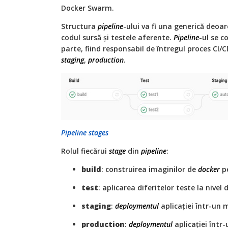
Docker Swarm.
Structura
pipeline
-ului va fi una generică deoa
codul sursă și testele aferente.
Pipeline
-ul se c
parte, fiind responsabil de întregul proces CI
staging
,
production
.
Pipeline stages
Rolul fiecărui
stage
din
pipeline
:
build
: construirea imaginilor de
docker
pe
test
: aplicarea diferitelor teste la nivel 
staging
:
deploymentul
aplicației într-un
production
:
deploymentul
aplicației într